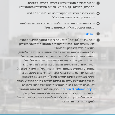
איתור והנגשת חומרי ארכיון נדירים
(
ספרים, טקסטים,
מסמכים, תמונות, קבצי שמע, סרטים תיעודיים והיסטוריים)
סיוע בהכנת עבודות ותחקירים בנושא "הבימה" בפרט
והתיאטרון העברי והישראלי בכלל
.
חדר הצפייה מרווח ובו ניתן לצפות ב- 400 הצגות מצולמות
משנות השבעים והלאה (בתיאום מראש!)
תעריפון
אתר ארכיון "הבימה" הינו אתר לימוד ומחקר שאיננו מסחרי,
ללא מטרות רווח. הזכויות למרבית התמונות שבאתר הארכיון
נמצאות בידי תיאטרון "הבימה".
ככל שהופרו זכויות יוצרים על ידי שימוש שעשינו בתצלומים,
ההפרה נעשתה בתום לב. נודה מאוד לכל מי שיודיע לנו על
טעותנו ונתקנה מיד. אנו מכבדים את זכויותיהם של בעלי
זכויות יוצרים ומשקיעים מאמצים באיתורם לצורך שימוש
בחומרים המופיעים באתר, אשר הזכויות עליהן אינן ידועות על
ידנו. כל עוד לא אותרו בעלי הזכויות, השימוש נעשה על פי
סעיף 27א לחוק זכויות יוצרים תשס"ח-2007. אם לדעתכם
נפגעה זכותכם כבעלים של זכויות יוצרים בחומר המופיע באתר
זה, הנכם רשאים לפנות באמצעות דואר אלקטרוני לכתובת:
archive@habima.org.il
, בבקשה לחדול מעשיית השימוש
ביצירה/מתן קרדיט. אנא ציינו שם מלא ומספר טלפון וכן
תצרפו צילום מסך וקישור לדף הרלוונטי באתר, על מנת שנוכל
לתקן את הדבר. תודה רבה.