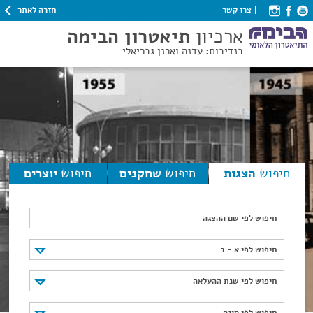
חזרה לאתר
צרו קשר
ארכיון
תיאטרון הבימה
בנדיבות: עדנה וארנן גבריאלי
חיפוש
הצגות
חיפוש
שחקנים
חיפוש
יוצרים
חיפוש לפי שם ההצגה
חיפוש לפי א - ב
חיפוש לפי א - ב
חיפוש לפי שנת ההעלאה
חיפוש לפי שנת ההעלאה
חיפוש לפי סוגה
חיפוש לפי סוגה