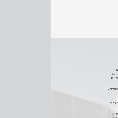
ם
3 מחזות, שהועלו
טים
קסטים,
 בפרט
 ניתן לצפות ב- 400 הצגות