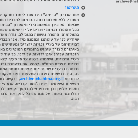
מצולמות משנות השבעים והלאה (בתיאום מראש
archive@hab
תעריפון
אתר ארכיון "הבימה" הינו אתר לימוד ומחקר ש
מסחרי, ללא מטרות רווח. הזכויות למרבית התמ
שבאתר הארכיון נמצאות בידי תיאטרון "הבימה
ככל שהופרו זכויות יוצרים על ידי שימוש שעשי
בתצלומים, ההפרה נעשתה בתום לב. נודה מאוד
שיודיע לנו על טעותנו ונתקנה מיד. אנו מכבדי
זכויותיהם של בעלי זכויות יוצרים ומשקיעים 
באיתורם לצורך שימוש בחומרים המופיעים בא
הזכויות עליהן אינן ידועות על ידנו. כל עוד ל
בעלי הזכויו
זכויות יוצרים תשס"ח-2007. אם לדעתכם 
זכותכם כבעלים של זכויות יוצרים בחומר המופ
זה, הנכם רשאים לפנות באמצעות דואר אלקטרו
לכתובת:
archive@habima.org.il
, בבקשה לח
מעשיית השימוש ביצירה/מתן קרדיט. אנא ציינ
ומספר טלפון וכן תצרפו צילום מסך וקישור לד
הרלוונטי באתר, על מנת שנוכל לתקן את הדבר.
רבה.