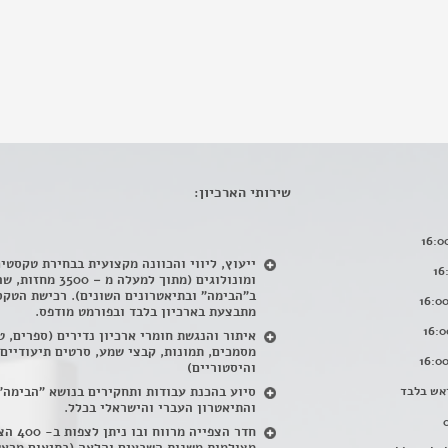
שירותי הארכיון:
ייעוץ, ליווי והכוונה מקצועית בבחירת טקסטי
ומונולוגים (מתוך למעלה מ – 500
ב"הבימה" ובתיאטרונים השונים). רכישת הטקס
מתבצעת בארכיון בלבד ובפורמט מודפס.
איתור והנגשת חומרי ארכיון נדירים
(
ספרים, ט
מסמכים, תמונות, קבצי שמע, סרטים תיעודיים
והיסטוריים)
אש בלבד
סיוע בהכנת עבודות ותחקירים בנושא "הבימה"
והתיאטרון העברי והישראלי בכלל
.
חדר הצפייה מרווח ובו