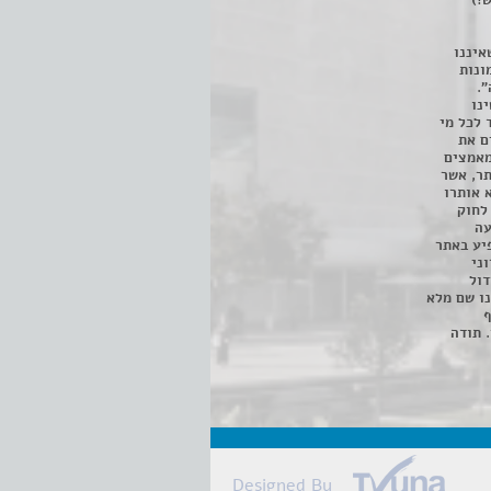
!)
איננו
ונות
".
נו
 לכל מי
ם את
מאמצים
תר, אשר
א אותרו
ת, השימוש נעשה על פי סעיף 27א לחוק
נפגעה
יע באתר
ני
דול
ו שם מלא
ף
 תודה
Designed By