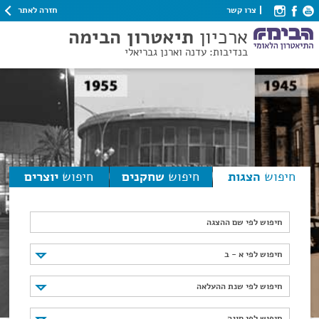
חזרה לאתר
צרו קשר
ארכיון
תיאטרון הבימה
בנדיבות: עדנה וארנן גבריאלי
חיפוש
הצגות
חיפוש
שחקנים
חיפוש
יוצרים
חיפוש לפי שם ההצגה
חיפוש לפי א - ב
חיפוש לפי א - ב
חיפוש לפי שנת ההעלאה
חיפוש לפי שנת ההעלאה
חיפוש לפי סוגה
חיפוש לפי סוגה