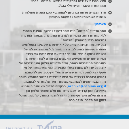
סיוע בהכנת עבודות ותחקירים בנושא "הבימה" בפרט
והתיאטרון העברי והישראלי בכלל
.
חדר הצפייה מרווח ובו ניתן לצפות ב- 400 הצגות מצולמות
משנות השבעים והלאה (בתיאום מראש!)
תעריפון
אתר ארכיון "הבימה" הינו אתר לימוד ומחקר שאיננו מסחרי,
ללא מטרות רווח. הזכויות למרבית התמונות שבאתר הארכיון
נמצאות בידי תיאטרון "הבימה".
ככל שהופרו זכויות יוצרים על ידי שימוש שעשינו בתצלומים,
ההפרה נעשתה בתום לב. נודה מאוד לכל מי שיודיע לנו על
טעותנו ונתקנה מיד. אנו מכבדים את זכויותיהם של בעלי
זכויות יוצרים ומשקיעים מאמצים באיתורם לצורך שימוש
בחומרים המופיעים באתר, אשר הזכויות עליהן אינן ידועות על
ידנו. כל עוד לא אותרו בעלי הזכויות, השימוש נעשה על פי
סעיף 27א לחוק זכויות יוצרים תשס"ח-2007. אם לדעתכם
נפגעה זכותכם כבעלים של זכויות יוצרים בחומר המופיע באתר
זה, הנכם רשאים לפנות באמצעות דואר אלקטרוני לכתובת:
archive@habima.org.il
, בבקשה לחדול מעשיית השימוש
ביצירה/מתן קרדיט. אנא ציינו שם מלא ומספר טלפון וכן
תצרפו צילום מסך וקישור לדף הרלוונטי באתר, על מנת שנוכל
לתקן את הדבר. תודה רבה.
Designed By