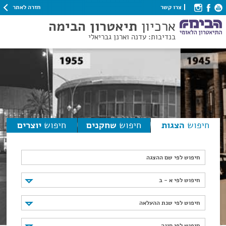
חזרה לאתר
צרו קשר
ארכיון
תיאטרון הבימה
בנדיבות: עדנה וארנן גבריאלי
חיפוש
הצגות
חיפוש
שחקנים
חיפוש
יוצרים
חיפוש לפי שם ההצגה
חיפוש לפי א - ב
חיפוש לפי א - ב
חיפוש לפי שנת ההעלאה
חיפוש לפי שנת ההעלאה
חיפוש לפי סוגה
חיפוש לפי סוגה