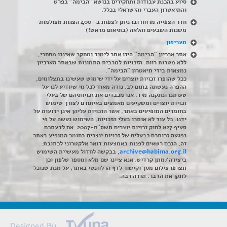
סיוע בהכנת עבודות ותחקירים בנושא "הבימה" בפרט
והתיאטרון העברי והישראלי בכלל
.
חדר הצפייה מרווח ובו ניתן לצפות ב- 400 הצגות מצולמות
משנות השבעים והלאה (בתיאום מראש!)
תעריפון
אתר ארכיון "הבימה" הינו אתר לימוד ומחקר שאיננו מסחרי,
ללא מטרות רווח. הזכויות למרבית התמונות שבאתר הארכיון
נמצאות בידי תיאטרון "הבימה".
ככל שהופרו זכויות יוצרים על ידי שימוש שעשינו בתצלומים,
ההפרה נעשתה בתום לב. נודה מאוד לכל מי שיודיע לנו על
טעותנו ונתקנה מיד. אנו מכבדים את זכויותיהם של בעלי
זכויות יוצרים ומשקיעים מאמצים באיתורם לצורך שימוש
בחומרים המופיעים באתר, אשר הזכויות עליהן אינן ידועות על
ידנו. כל עוד לא אותרו בעלי הזכויות, השימוש נעשה על פי
סעיף 27א לחוק זכויות יוצרים תשס"ח-2007. אם לדעתכם
נפגעה זכותכם כבעלים של זכויות יוצרים בחומר המופיע באתר
זה, הנכם רשאים לפנות באמצעות דואר אלקטרוני לכתובת:
archive@habima.org.il
, בבקשה לחדול מעשיית השימוש
ביצירה/מתן קרדיט. אנא ציינו שם מלא ומספר טלפון וכן
תצרפו צילום מסך וקישור לדף הרלוונטי באתר, על מנת שנוכל
לתקן את הדבר. תודה רבה.
Designed By