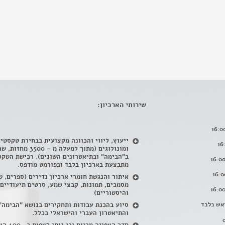
שירותי הארכיון:
ייעוץ, ליווי והכוונה מקצועית בבחירת טקסטי
ומונולוגים (מתוך למעלה מ – 500
ב"הבימה" ובתיאטרונים השונים). רכישת הטקס
מתבצעת בארכיון בלבד ובפורמט מודפס.
איתור והנגשת חומרי ארכיון נדירים
(
ספרים, ט
מסמכים, תמונות, קבצי שמע, סרטים תיעודיים
והיסטוריים)
אש בלבד
סיוע בהכנת עבודות ותחקירים בנושא "הבימה"
והתיאטרון העברי והישראלי בכלל
.