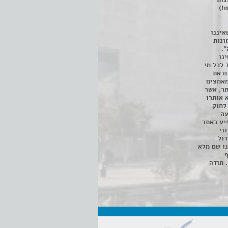
 ניתן לצפות ב- 400 הצגות
!)
איננו
ונות
".
נו
 לכל מי
ם את
מאמצים
תר, אשר
א אותרו
ת, השימוש נעשה על פי סעיף 27א לחוק
נפגעה
יע באתר
ני
דול
ו שם מלא
ף
 תודה