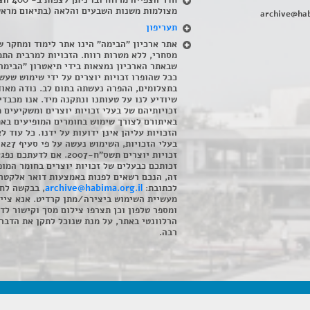
חדר הצפייה מרווח ובו
מצולמות משנות השבעים והלאה (בתיאום מראש
archive@hab
תעריפון
אתר ארכיון "הבימה" הינו אתר לימוד ומחקר ש
מסחרי, ללא מטרות רווח. הזכויות למרבית התמ
שבאתר הארכיון נמצאות בידי תיאטרון "הבימה
ככל שהופרו זכויות יוצרים על ידי שימוש שעשי
בתצלומים, ההפרה נעשתה בתום לב. נודה מאוד
שיודיע לנו על טעותנו ונתקנה מיד. אנו מכבדי
זכויותיהם של בעלי זכויות יוצרים ומשקיעים 
באיתורם לצורך שימוש בחומרים המופיעים בא
הזכויות עליהן אינן ידועות על ידנו. כל עוד ל
בעלי הזכויו
זכויות יוצרים תשס"ח-2007. אם לדעתכם 
זכותכם כבעלים של זכויות יוצרים בחומר המופ
זה, הנכם רשאים לפנות באמצעות דואר אלקטרו
לכתובת:
archive@habima.org.il
, בבקשה לח
מעשיית השימוש ביצירה/מתן קרדיט. אנא ציינ
ומספר טלפון וכן תצרפו צילום מסך וקישור לד
הרלוונטי באתר, על מנת שנוכל לתקן את הדבר.
רבה.