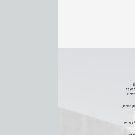
ם
3 מחזות, שהועלו
טים
קסטים,
 בפרט