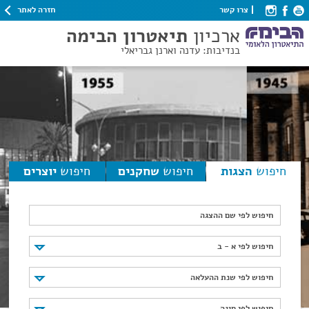
חזרה לאתר
צרו קשר
ארכיון
תיאטרון הבימה
בנדיבות: עדנה וארנן גבריאלי
חיפוש
הצגות
חיפוש
שחקנים
חיפוש
יוצרים
חיפוש לפי שם ההצגה
חיפוש לפי א - ב
חיפוש לפי א - ב
חיפוש לפי שנת ההעלאה
חיפוש לפי שנת ההעלאה
חיפוש לפי סוגה
חיפוש לפי סוגה