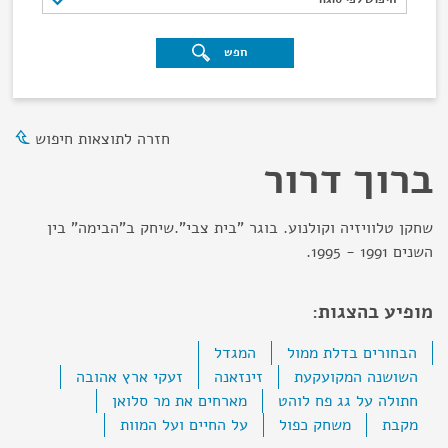
חפש
חזרה לתוצאות חיפוש
ברוך דרור
שחקן טלוויזיה וקולנוע. בוגר "בית צבי".שיחק ב"הבימה" בין
השנים 1991 - 1995.
מופיע בהצגות:
הבחורים בדלת ממול
המגדל
השושנה המקועקעת
זינזאנה
זעקי ארץ אהובה
חתולה על גג פח לוהט
מארחים את מר סלואן
מקבת
משחק כפול
על החיים ועל המוות