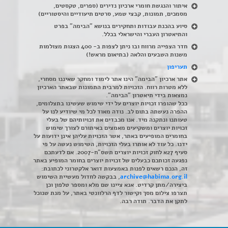
איתור והנגשת חומרי ארכיון נדירים
(
ספרים, טקסטים,
מסמכים, תמונות, קבצי שמע, סרטים תיעודיים והיסטוריים)
סיוע בהכנת עבודות ותחקירים בנושא "הבימה" בפרט
והתיאטרון העברי והישראלי בכלל
.
חדר הצפייה מרווח ובו ניתן לצפות ב- 400 הצגות מצולמות
משנות השבעים והלאה (בתיאום מראש!)
תעריפון
אתר ארכיון "הבימה" הינו אתר לימוד ומחקר שאיננו מסחרי,
ללא מטרות רווח. הזכויות למרבית התמונות שבאתר הארכיון
נמצאות בידי תיאטרון "הבימה".
ככל שהופרו זכויות יוצרים על ידי שימוש שעשינו בתצלומים,
ההפרה נעשתה בתום לב. נודה מאוד לכל מי שיודיע לנו על
טעותנו ונתקנה מיד. אנו מכבדים את זכויותיהם של בעלי
זכויות יוצרים ומשקיעים מאמצים באיתורם לצורך שימוש
בחומרים המופיעים באתר, אשר הזכויות עליהן אינן ידועות על
ידנו. כל עוד לא אותרו בעלי הזכויות, השימוש נעשה על פי
סעיף 27א לחוק זכויות יוצרים תשס"ח-2007. אם לדעתכם
נפגעה זכותכם כבעלים של זכויות יוצרים בחומר המופיע באתר
זה, הנכם רשאים לפנות באמצעות דואר אלקטרוני לכתובת:
archive@habima.org.il
, בבקשה לחדול מעשיית השימוש
ביצירה/מתן קרדיט. אנא ציינו שם מלא ומספר טלפון וכן
תצרפו צילום מסך וקישור לדף הרלוונטי באתר, על מנת שנוכל
לתקן את הדבר. תודה רבה.