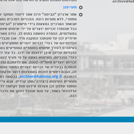
מצולמות משנות השבעים והלאה (בתיאום מראש
archive@hab
תעריפון
אתר ארכיון "הבימה" הינו אתר לימוד ומחקר ש
מסחרי, ללא מטרות רווח. הזכויות למרבית התמ
שבאתר הארכיון נמצאות בידי תיאטרון "הבימה
ככל שהופרו זכויות יוצרים על ידי שימוש שעשי
בתצלומים, ההפרה נעשתה בתום לב. נודה מאוד
שיודיע לנו על טעותנו ונתקנה מיד. אנו מכבדי
זכויותיהם של בעלי זכויות יוצרים ומשקיעים 
באיתורם לצורך שימוש בחומרים המופיעים בא
הזכויות עליהן אינן ידועות על ידנו. כל עוד ל
בעלי הזכויו
זכויות יוצרים תשס"ח-2007. אם לדעתכם 
זכותכם כבעלים של זכויות יוצרים בחומר המופ
זה, הנכם רשאים לפנות באמצעות דואר אלקטרו
לכתובת:
archive@habima.org.il
, בבקשה לח
מעשיית השימוש ביצירה/מתן קרדיט. אנא ציינ
ומספר טלפון וכן תצרפו צילום מסך וקישור לד
הרלוונטי באתר, על מנת שנוכל לתקן את הדבר.
רבה.