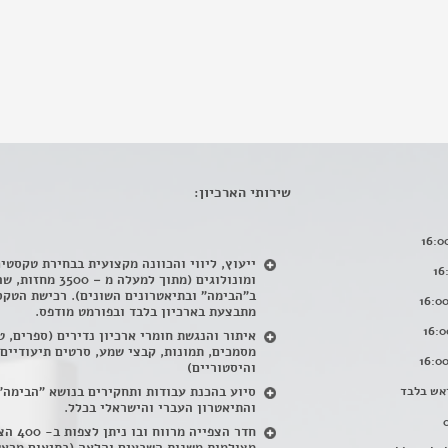
שירותי הארכיון:
ייעוץ, ליווי והכוונה מקצועית בבחירת טקסטי
ומונולוגים (מתוך למעלה מ – 500
ב"הבימה" ובתיאטרונים השונים). רכישת הטקס
מתבצעת בארכיון בלבד ובפורמט מודפס.
איתור והנגשת חומרי ארכיון נדירים
(
ספרים, ט
מסמכים, תמונות, קבצי שמע, סרטים תיעודיים
והיסטוריים)
אש בלבד
סיוע בהכנת עבודות ותחקירים בנושא "הבימה"
והתיאטרון העברי והישראלי בכלל
.
חדר הצפייה מרווח ובו