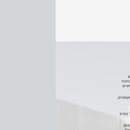
ם
3 מחזות, שהועלו
טים
קסטים,
 בפרט
 ניתן לצפות ב- 400 הצגות