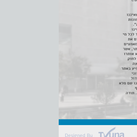
!)
איננו
ונות
".
נו
 לכל מי
ם את
מאמצים
תר, אשר
א אותרו
ת, השימוש נעשה על פי סעיף 27א לחוק
נפגעה
יע באתר
ני
דול
ו שם מלא
ף
 תודה
Designed By