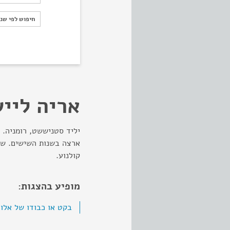
חיפוש לפי ש
חיפוש לפי שנ
אריה ליי
יליד סטניששט, רומניה. 
ארצה בשנות השישים. שיח
קולנוע.
מופיע בהצגות:
בקט או כבודו של אלוה