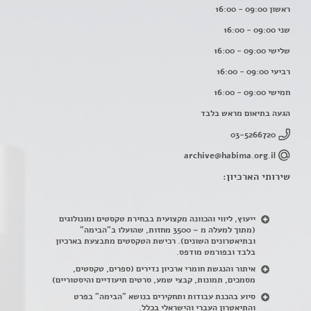
ראשון 09:00 - 16:00
שני 09:00 - 16:00
שלישי 09:00 - 16:00
רביעי 09:00 - 16:00
חמישי 09:00 - 16:00
הגעה בתיאום מראש בלבד
03-5266720
archive@habima.org.il
שירותי הארכיון:
ייעוץ, ליווי והכוונה מקצועית בבחירת טקסטים ומונולוגים
(מתוך למעלה מ – 3500 מחזות, שהועלו ב"הבימה"
ובתיאטרונים השונים). רכישת הטקסטים מתבצעת בארכיון
בלבד ובפורמט מודפס.
איתור והנגשת חומרי ארכיון נדירים
(
ספרים, טקסטים,
מסמכים, תמונות, קבצי שמע, סרטים תיעודיים והיסטוריים)
סיוע בהכנת עבודות ותחקירים בנושא "הבימה" בפרט
והתיאטרון העברי והישראלי בכלל
.