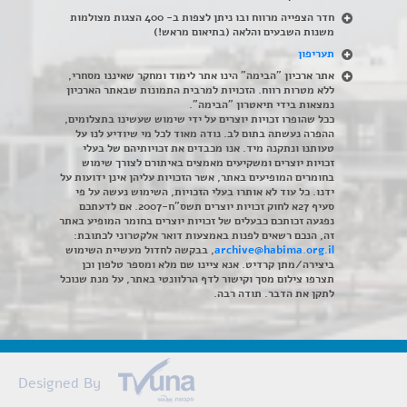
חדר הצפייה מרווח ובו ניתן לצפות ב- 400 הצגות מצולמות
משנות השבעים והלאה (בתיאום מראש!)
תעריפון
אתר ארכיון "הבימה" הינו אתר לימוד ומחקר שאיננו מסחרי,
ללא מטרות רווח. הזכויות למרבית התמונות שבאתר הארכיון
נמצאות בידי תיאטרון "הבימה".
ככל שהופרו זכויות יוצרים על ידי שימוש שעשינו בתצלומים,
ההפרה נעשתה בתום לב. נודה מאוד לכל מי שיודיע לנו על
טעותנו ונתקנה מיד. אנו מכבדים את זכויותיהם של בעלי
זכויות יוצרים ומשקיעים מאמצים באיתורם לצורך שימוש
בחומרים המופיעים באתר, אשר הזכויות עליהן אינן ידועות על
ידנו. כל עוד לא אותרו בעלי הזכויות, השימוש נעשה על פי
סעיף 27א לחוק זכויות יוצרים תשס"ח-2007. אם לדעתכם
נפגעה זכותכם כבעלים של זכויות יוצרים בחומר המופיע באתר
זה, הנכם רשאים לפנות באמצעות דואר אלקטרוני לכתובת:
archive@habima.org.il
, בבקשה לחדול מעשיית השימוש
ביצירה/מתן קרדיט. אנא ציינו שם מלא ומספר טלפון וכן
תצרפו צילום מסך וקישור לדף הרלוונטי באתר, על מנת שנוכל
לתקן את הדבר. תודה רבה.
Designed By