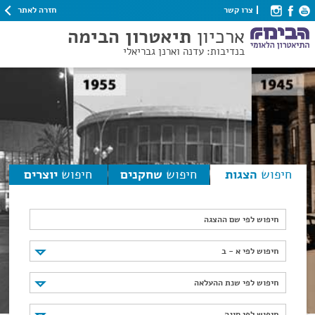
חזרה לאתר
צרו קשר
ארכיון
תיאטרון הבימה
בנדיבות: עדנה וארנן גבריאלי
חיפוש
הצגות
חיפוש
שחקנים
חיפוש
יוצרים
חיפוש לפי שם ההצגה
חיפוש לפי א - ב
חיפוש לפי א - ב
חיפוש לפי שנת ההעלאה
חיפוש לפי שנת ההעלאה
חיפוש לפי סוגה
חיפוש לפי סוגה