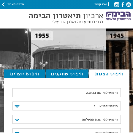
חזרה לאתר
צרו קשר
ארכיון
תיאטרון הבימה
בנדיבות: עדנה וארנן גבריאלי
חיפוש
הצגות
חיפוש
שחקנים
חיפוש
יוצרים
חיפוש לפי שם ההצגה
חיפוש לפי א - ב
חיפוש לפי א - ב
חיפוש לפי שנת ההעלאה
חיפוש לפי שנת ההעלאה
חיפוש לפי סוגה
חיפוש לפי סוגה