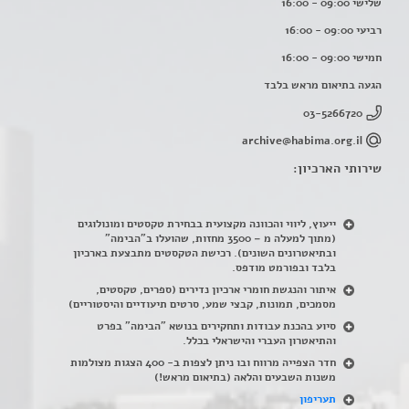
שלישי 09:00 - 16:00
רביעי 09:00 - 16:00
חמישי 09:00 - 16:00
הגעה בתיאום מראש בלבד
03-5266720
archive@habima.org.il
שירותי הארכיון:
ייעוץ, ליווי והכוונה מקצועית בבחירת טקסטים ומונולוגים
(מתוך למעלה מ – 3500 מחזות, שהועלו ב"הבימה"
ובתיאטרונים השונים). רכישת הטקסטים מתבצעת בארכיון
בלבד ובפורמט מודפס.
איתור והנגשת חומרי ארכיון נדירים
(
ספרים, טקסטים,
מסמכים, תמונות, קבצי שמע, סרטים תיעודיים והיסטוריים)
סיוע בהכנת עבודות ותחקירים בנושא "הבימה" בפרט
והתיאטרון העברי והישראלי בכלל
.
חדר הצפייה מרווח ובו ניתן לצפות ב- 400 הצגות מצולמות
משנות השבעים והלאה (בתיאום מראש!)
תעריפון