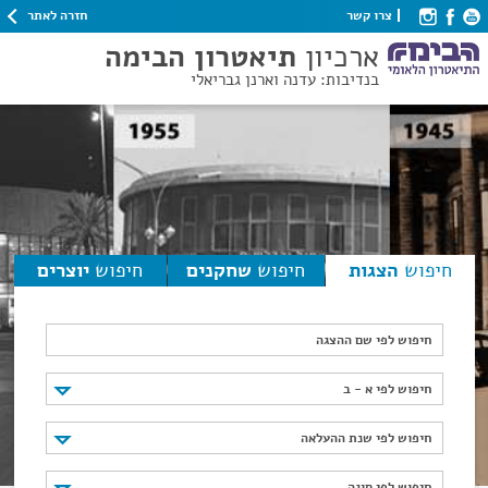
חזרה לאתר
צרו קשר
ארכיון
תיאטרון הבימה
בנדיבות: עדנה וארנן גבריאלי
חיפוש
הצגות
חיפוש
שחקנים
חיפוש
יוצרים
חיפוש לפי שם ההצגה
חיפוש לפי א - ב
חיפוש לפי א - ב
חיפוש לפי שנת ההעלאה
חיפוש לפי שנת ההעלאה
חיפוש לפי סוגה
חיפוש לפי סוגה