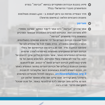
סיוע בהכנת עבודות ותחקירים בנושא "הבימה" בפרט
והתיאטרון העברי והישראלי בכלל
.
חדר הצפייה מרווח ובו ניתן לצפות ב- 400 הצגות מצולמות
משנות השבעים והלאה (בתיאום מראש!)
תעריפון
אתר ארכיון "הבימה" הינו אתר לימוד ומחקר שאיננו מסחרי,
ללא מטרות רווח. הזכויות למרבית התמונות שבאתר הארכיון
נמצאות בידי תיאטרון "הבימה".
ככל שהופרו זכויות יוצרים על ידי שימוש שעשינו בתצלומים,
ההפרה נעשתה בתום לב. נודה מאוד לכל מי שיודיע לנו על
טעותנו ונתקנה מיד. אנו מכבדים את זכויותיהם של בעלי
זכויות יוצרים ומשקיעים מאמצים באיתורם לצורך שימוש
בחומרים המופיעים באתר, אשר הזכויות עליהן אינן ידועות על
ידנו. כל עוד לא אותרו בעלי הזכויות, השימוש נעשה על פי
סעיף 27א לחוק זכויות יוצרים תשס"ח-2007. אם לדעתכם
נפגעה זכותכם כבעלים של זכויות יוצרים בחומר המופיע באתר
זה, הנכם רשאים לפנות באמצעות דואר אלקטרוני לכתובת:
archive@habima.org.il
, בבקשה לחדול מעשיית השימוש
ביצירה/מתן קרדיט. אנא ציינו שם מלא ומספר טלפון וכן
תצרפו צילום מסך וקישור לדף הרלוונטי באתר, על מנת שנוכל
לתקן את הדבר. תודה רבה.