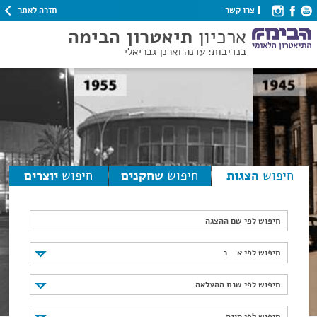
חזרה לאתר
צרו קשר
ארכיון
תיאטרון הבימה
בנדיבות: עדנה וארנן גבריאלי
חיפוש
הצגות
חיפוש
שחקנים
חיפוש
יוצרים
חיפוש לפי שם ההצגה
חיפוש לפי א - ב
חיפוש לפי א - ב
חיפוש לפי שנת ההעלאה
חיפוש לפי שנת ההעלאה
חיפוש לפי סוגה
חיפוש לפי סוגה