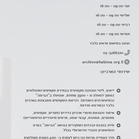
שני 09:00 - 16:00
שלישי 09:00 - 16:00
רביעי 09:00 - 16:00
חמישי 09:00 - 16:00
הגעה בתיאום מראש בלבד
03-5266720
archive@habima.org.il
שירותי הארכיון:
ייעוץ, ליווי והכוונה מקצועית בבחירת טקסטים ומונולוגים
(מתוך למעלה מ – 3500 מחזות, שהועלו ב"הבימה"
ובתיאטרונים השונים). רכישת הטקסטים מתבצעת בארכיון
בלבד ובפורמט מודפס.
איתור והנגשת חומרי ארכיון נדירים
(
ספרים, טקסטים,
מסמכים, תמונות, קבצי שמע, סרטים תיעודיים והיסטוריים)
סיוע בהכנת עבודות ותחקירים בנושא "הבימה" בפרט
והתיאטרון העברי והישראלי בכלל
.
חדר הצפייה מרווח ובו ניתן לצפות ב- 400 הצגות מצולמות