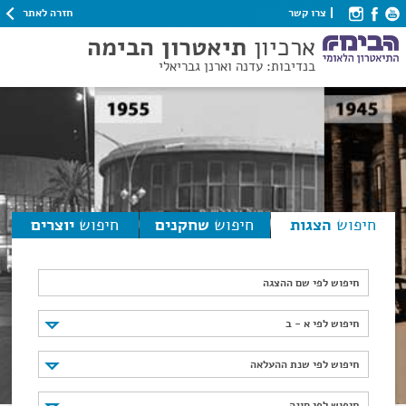
חזרה לאתר
צרו קשר
ארכיון
תיאטרון הבימה
בנדיבות: עדנה וארנן גבריאלי
חיפוש
הצגות
חיפוש
שחקנים
חיפוש
יוצרים
חיפוש לפי שם ההצגה
חיפוש לפי א - ב
חיפוש לפי א - ב
חיפוש לפי שנת ההעלאה
חיפוש לפי שנת ההעלאה
חיפוש לפי סוגה
חיפוש לפי סוגה