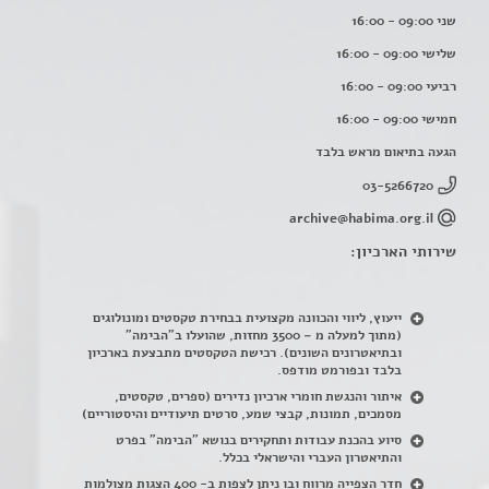
שני 09:00 - 16:00
שלישי 09:00 - 16:00
רביעי 09:00 - 16:00
חמישי 09:00 - 16:00
הגעה בתיאום מראש בלבד
03-5266720
archive@habima.org.il
שירותי הארכיון:
ייעוץ, ליווי והכוונה מקצועית בבחירת טקסטים ומונולוגים
(מתוך למעלה מ – 3500 מחזות, שהועלו ב"הבימה"
ובתיאטרונים השונים). רכישת הטקסטים מתבצעת בארכיון
בלבד ובפורמט מודפס.
איתור והנגשת חומרי ארכיון נדירים
(
ספרים, טקסטים,
מסמכים, תמונות, קבצי שמע, סרטים תיעודיים והיסטוריים)
סיוע בהכנת עבודות ותחקירים בנושא "הבימה" בפרט
והתיאטרון העברי והישראלי בכלל
.
חדר הצפייה מרווח ובו ניתן לצפות ב- 400 הצגות מצולמות