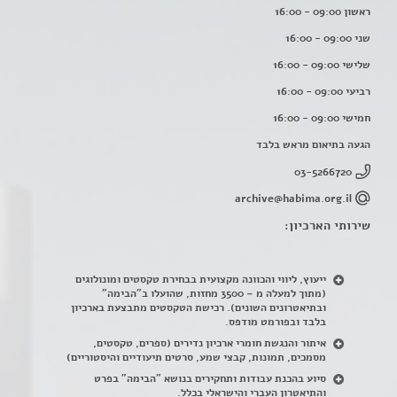
ראשון 09:00 - 16:00
שני 09:00 - 16:00
שלישי 09:00 - 16:00
רביעי 09:00 - 16:00
חמישי 09:00 - 16:00
הגעה בתיאום מראש בלבד
03-5266720
archive@habima.org.il
שירותי הארכיון:
ייעוץ, ליווי והכוונה מקצועית בבחירת טקסטים ומונולוגים
(מתוך למעלה מ – 3500 מחזות, שהועלו ב"הבימה"
ובתיאטרונים השונים). רכישת הטקסטים מתבצעת בארכיון
בלבד ובפורמט מודפס.
איתור והנגשת חומרי ארכיון נדירים
(
ספרים, טקסטים,
מסמכים, תמונות, קבצי שמע, סרטים תיעודיים והיסטוריים)
סיוע בהכנת עבודות ותחקירים בנושא "הבימה" בפרט
והתיאטרון העברי והישראלי בכלל
.