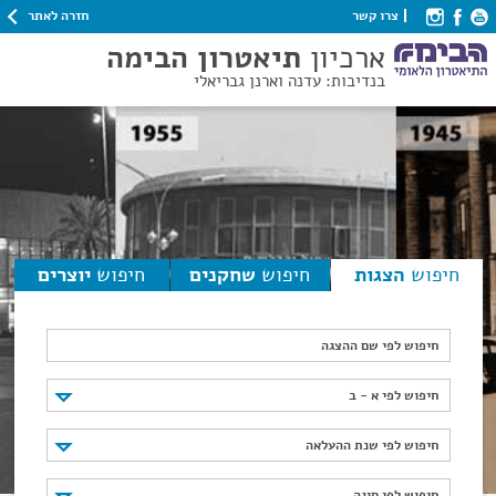
חזרה לאתר
צרו קשר
ארכיון
תיאטרון הבימה
בנדיבות: עדנה וארנן גבריאלי
חיפוש
הצגות
חיפוש
שחקנים
חיפוש
יוצרים
חיפוש לפי שם ההצגה
חיפוש לפי א - ב
חיפוש לפי א - ב
חיפוש לפי שנת ההעלאה
חיפוש לפי שנת ההעלאה
חיפוש לפי סוגה
חיפוש לפי סוגה