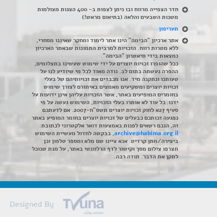
חדר הצפייה מרווח ובו ניתן לצפות ב- 400 הצגות מצולמות
משנות השבעים והלאה (בתיאום מראש!)
תעריפון
אתר ארכיון "הבימה" הינו אתר לימוד ומחקר שאיננו מסחרי,
ללא מטרות רווח. הזכויות למרבית התמונות שבאתר הארכיון
נמצאות בידי תיאטרון "הבימה".
ככל שהופרו זכויות יוצרים על ידי שימוש שעשינו בתצלומים,
ההפרה נעשתה בתום לב. נודה מאוד לכל מי שיודיע לנו על
טעותנו ונתקנה מיד. אנו מכבדים את זכויותיהם של בעלי
זכויות יוצרים ומשקיעים מאמצים באיתורם לצורך שימוש
בחומרים המופיעים באתר, אשר הזכויות עליהן אינן ידועות על
ידנו. כל עוד לא אותרו בעלי הזכויות, השימוש נעשה על פי
סעיף 27א לחוק זכויות יוצרים תשס"ח-2007. אם לדעתכם
נפגעה זכותכם כבעלים של זכויות יוצרים בחומר המופיע באתר
זה, הנכם רשאים לפנות באמצעות דואר אלקטרוני לכתובת:
archive@habima.org.il
, בבקשה לחדול מעשיית השימוש
ביצירה/מתן קרדיט. אנא ציינו שם מלא ומספר טלפון וכן
תצרפו צילום מסך וקישור לדף הרלוונטי באתר, על מנת שנוכל
לתקן את הדבר. תודה רבה.
Designed By