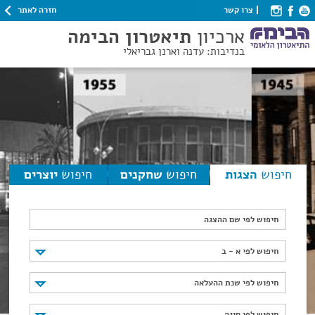
חזרה לאתר
צרו קשר
ארכיון
תיאטרון הבימה
בנדיבות: עדנה וארנן גבריאלי
חיפוש
הצגות
חיפוש
שחקנים
חיפוש
יוצרים
חיפוש לפי שם ההצגה
חיפוש לפי א - ב
חיפוש לפי א - ב
חיפוש לפי שנת ההעלאה
חיפוש לפי שנת ההעלאה
חיפוש לפי סוגה
חיפוש לפי סוגה