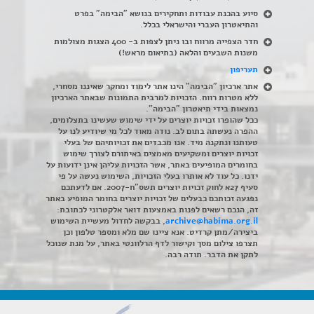
סיוע בהכנת עבודות ותחקירים בנושא "הבימה" בפרט
והתיאטרון העברי והישראלי בכלל
.
חדר הצפייה מרווח ובו ניתן לצפות ב- 400 הצגות מצולמות
משנות השבעים והלאה (בתיאום מראש!)
תעריפון
אתר ארכיון "הבימה" הינו אתר לימוד ומחקר שאיננו מסחרי,
ללא מטרות רווח. הזכויות למרבית התמונות שבאתר הארכיון
נמצאות בידי תיאטרון "הבימה".
ככל שהופרו זכויות יוצרים על ידי שימוש שעשינו בתצלומים,
ההפרה נעשתה בתום לב. נודה מאוד לכל מי שיודיע לנו על
טעותנו ונתקנה מיד. אנו מכבדים את זכויותיהם של בעלי
זכויות יוצרים ומשקיעים מאמצים באיתורם לצורך שימוש
בחומרים המופיעים באתר, אשר הזכויות עליהן אינן ידועות על
ידנו. כל עוד לא אותרו בעלי הזכויות, השימוש נעשה על פי
סעיף 27א לחוק זכויות יוצרים תשס"ח-2007. אם לדעתכם
נפגעה זכותכם כבעלים של זכויות יוצרים בחומר המופיע באתר
זה, הנכם רשאים לפנות באמצעות דואר אלקטרוני לכתובת:
archive@habima.org.il
, בבקשה לחדול מעשיית השימוש
ביצירה/מתן קרדיט. אנא ציינו שם מלא ומספר טלפון וכן
תצרפו צילום מסך וקישור לדף הרלוונטי באתר, על מנת שנוכל
לתקן את הדבר. תודה רבה.