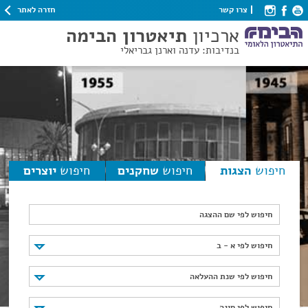
חזרה לאתר
צרו קשר
ארכיון
תיאטרון הבימה
בנדיבות: עדנה וארנן גבריאלי
חיפוש
הצגות
חיפוש
שחקנים
חיפוש
יוצרים
חיפוש לפי שם ההצגה
חיפוש לפי א - ב
חיפוש לפי א - ב
חיפוש לפי שנת ההעלאה
חיפוש לפי שנת ההעלאה
חיפוש לפי סוגה
חיפוש לפי סוגה