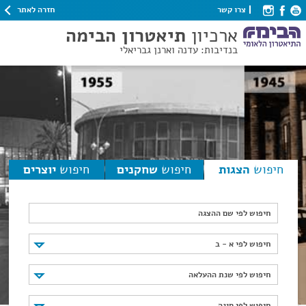
חזרה לאתר
צרו קשר
ארכיון
תיאטרון הבימה
בנדיבות: עדנה וארנן גבריאלי
חיפוש
הצגות
חיפוש
שחקנים
חיפוש
יוצרים
חיפוש לפי שם ההצגה
חיפוש לפי א - ב
חיפוש לפי א - ב
חיפוש לפי שנת ההעלאה
חיפוש לפי שנת ההעלאה
חיפוש לפי סוגה
חיפוש לפי סוגה