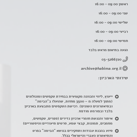
ראשון 09:00 - 16:00
שני 09:00 - 16:00
שלישי 09:00 - 16:00
רביעי 09:00 - 16:00
חמישי 09:00 - 16:00
הגעה בתיאום מראש בלבד
03-5266720
archive@habima.org.il
שירותי הארכיון:
ייעוץ, ליווי והכוונה מקצועית בבחירת טקסטים ומונולוגים
(מתוך למעלה מ – 3500 מחזות, שהועלו ב"הבימה"
ובתיאטרונים השונים). רכישת הטקסטים מתבצעת בארכיון
בלבד ובפורמט מודפס.
איתור והנגשת חומרי ארכיון נדירים
(
ספרים, טקסטים,
מסמכים, תמונות, קבצי שמע, סרטים תיעודיים והיסטוריים)
סיוע בהכנת עבודות ותחקירים בנושא "הבימה" בפרט
והתיאטרון העברי והישראלי בכלל
.