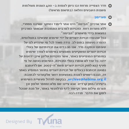
חדר הצפייה מרווח ובו ניתן לצפות ב- 400 הצגות מצולמות
משנות השבעים והלאה (בתיאום מראש!)
תעריפון
אתר ארכיון "הבימה" הינו אתר לימוד ומחקר שאיננו מסחרי,
ללא מטרות רווח. הזכויות למרבית התמונות שבאתר הארכיון
נמצאות בידי תיאטרון "הבימה".
ככל שהופרו זכויות יוצרים על ידי שימוש שעשינו בתצלומים,
ההפרה נעשתה בתום לב. נודה מאוד לכל מי שיודיע לנו על
טעותנו ונתקנה מיד. אנו מכבדים את זכויותיהם של בעלי
זכויות יוצרים ומשקיעים מאמצים באיתורם לצורך שימוש
בחומרים המופיעים באתר, אשר הזכויות עליהן אינן ידועות על
ידנו. כל עוד לא אותרו בעלי הזכויות, השימוש נעשה על פי
סעיף 27א לחוק זכויות יוצרים תשס"ח-2007. אם לדעתכם
נפגעה זכותכם כבעלים של זכויות יוצרים בחומר המופיע באתר
זה, הנכם רשאים לפנות באמצעות דואר אלקטרוני לכתובת:
archive@habima.org.il
, בבקשה לחדול מעשיית השימוש
ביצירה/מתן קרדיט. אנא ציינו שם מלא ומספר טלפון וכן
תצרפו צילום מסך וקישור לדף הרלוונטי באתר, על מנת שנוכל
לתקן את הדבר. תודה רבה.
Designed By