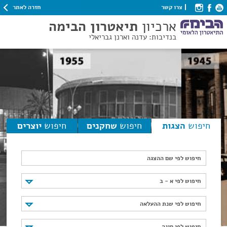
חזרה לאתר
צרו קשר
ארכיון
תיאטרון הבימה
בנדיבות: עדנה וארנן גבריאלי
חיפוש
הצגות
חיפוש
שחקנים
חיפוש
יוצרים
חיפוש לפי שם ההצגה
חיפוש לפי א - ב
חיפוש לפי א - ב
חיפוש לפי שנת ההעלאה
חיפוש לפי שנת ההעלאה
חיפוש לפי סוגה
חיפוש לפי סוגה