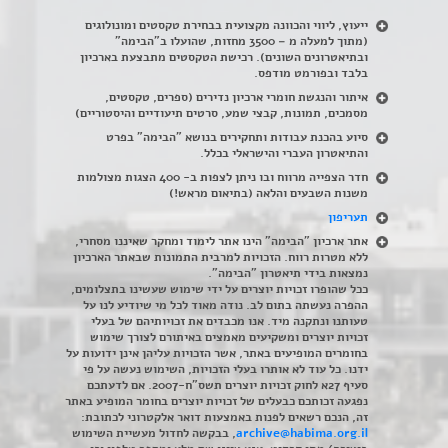
ייעוץ, ליווי והכוונה מקצועית בבחירת טקסטים ומונולוגים
(מתוך למעלה מ – 3500 מחזות, שהועלו ב"הבימה"
ובתיאטרונים השונים). רכישת הטקסטים מתבצעת בארכיון
בלבד ובפורמט מודפס.
איתור והנגשת חומרי ארכיון נדירים
(
ספרים, טקסטים,
מסמכים, תמונות, קבצי שמע, סרטים תיעודיים והיסטוריים)
סיוע בהכנת עבודות ותחקירים בנושא "הבימה" בפרט
והתיאטרון העברי והישראלי בכלל
.
חדר הצפייה מרווח ובו ניתן לצפות ב- 400 הצגות מצולמות
משנות השבעים והלאה (בתיאום מראש!)
תעריפון
אתר ארכיון "הבימה" הינו אתר לימוד ומחקר שאיננו מסחרי,
ללא מטרות רווח. הזכויות למרבית התמונות שבאתר הארכיון
נמצאות בידי תיאטרון "הבימה".
ככל שהופרו זכויות יוצרים על ידי שימוש שעשינו בתצלומים,
ההפרה נעשתה בתום לב. נודה מאוד לכל מי שיודיע לנו על
טעותנו ונתקנה מיד. אנו מכבדים את זכויותיהם של בעלי
זכויות יוצרים ומשקיעים מאמצים באיתורם לצורך שימוש
בחומרים המופיעים באתר, אשר הזכויות עליהן אינן ידועות על
ידנו. כל עוד לא אותרו בעלי הזכויות, השימוש נעשה על פי
סעיף 27א לחוק זכויות יוצרים תשס"ח-2007. אם לדעתכם
נפגעה זכותכם כבעלים של זכויות יוצרים בחומר המופיע באתר
זה, הנכם רשאים לפנות באמצעות דואר אלקטרוני לכתובת:
archive@habima.org.il
, בבקשה לחדול מעשיית השימוש