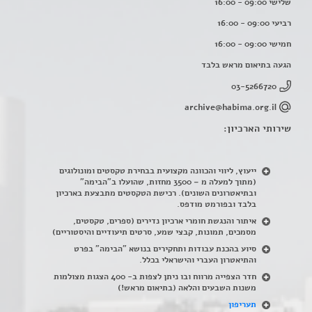
שלישי 09:00 - 16:00
רביעי 09:00 - 16:00
חמישי 09:00 - 16:00
הגעה בתיאום מראש בלבד
03-5266720
archive@habima.org.il
שירותי הארכיון:
ייעוץ, ליווי והכוונה מקצועית בבחירת טקסטים ומונולוגים
(מתוך למעלה מ – 3500 מחזות, שהועלו ב"הבימה"
ובתיאטרונים השונים). רכישת הטקסטים מתבצעת בארכיון
בלבד ובפורמט מודפס.
איתור והנגשת חומרי ארכיון נדירים
(
ספרים, טקסטים,
מסמכים, תמונות, קבצי שמע, סרטים תיעודיים והיסטוריים)
סיוע בהכנת עבודות ותחקירים בנושא "הבימה" בפרט
והתיאטרון העברי והישראלי בכלל
.
חדר הצפייה מרווח ובו ניתן לצפות ב- 400 הצגות מצולמות
משנות השבעים והלאה (בתיאום מראש!)
תעריפון