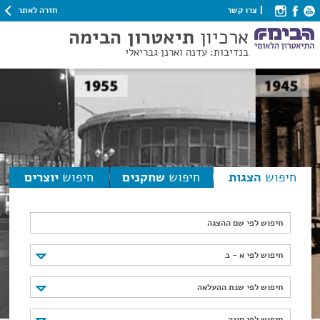
חזרה לאתר
צרו קשר
ארכיון
תיאטרון הבימה
בנדיבות: עדנה וארנן גבריאלי
חיפוש
הצגות
חיפוש
שחקנים
חיפוש
יוצרים
חיפוש לפי שם ההצגה
חיפוש לפי א - ב
חיפוש לפי א - ב
חיפוש לפי שנת ההעלאה
חיפוש לפי שנת ההעלאה
חיפוש לפי סוגה
חיפוש לפי סוגה