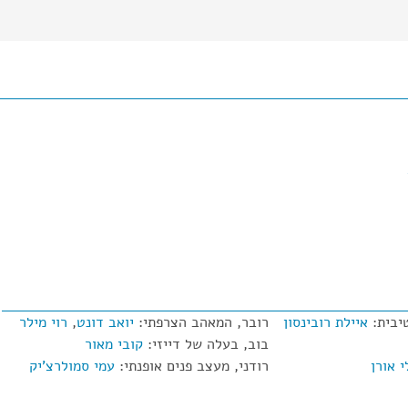
יבית:
איילת רובינסון
רובר, המאהב הצרפתי:
יואב דונט
,
רוי מילר
בוב, בעלה של דייזי:
קובי מאור
 אורן
רודני, מעצב פנים אופנתי:
עמי סמולרצ'יק