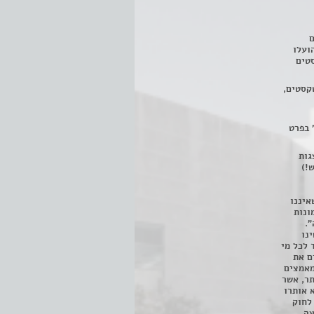
ם
3 מחזות, שהועלו
טים
קסטים,
 בפרט
 ניתן לצפות ב- 400 הצגות
!)
איננו
ונות
".
נו
 לכל מי
ם את
מאמצים
תר, אשר
א אותרו
ת, השימוש נעשה על פי סעיף 27א לחוק
נפגעה