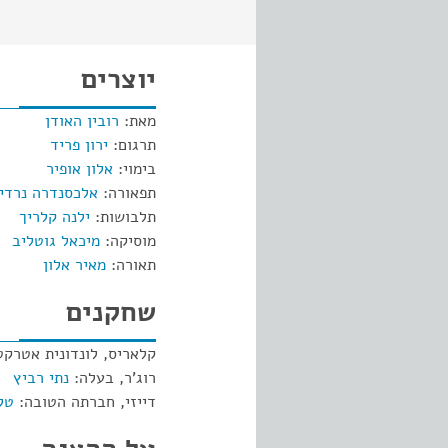
יוצרים
מאת:
רובין האודן
תרגום:
ירון פריד
בימוי:
אלון אופיר
תפאורה:
אלכסנדרה נרדי
תלבושות:
ילנה קלריך
מוסיקה:
מיכאל גוטליב
תאורה:
מאיר אלון
שחקנים
קלאריס, לונדונית אטרקט
רוג'ר, בעלה:
נתי רביץ
דייזי, חברתה הטובה:
טלי