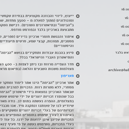
ייעוץ, ליווי והכוונה מקצועית בבחירת טקסטי
ומונולוגים (מתוך למעלה מ – 500
ב"הבימה" ובתיאטרונים השונים). רכישת הטקס
מתבצעת בארכיון בלבד ובפורמט מודפס.
איתור והנגשת חומרי ארכיון נדירים
(
ספרים, ט
מסמכים, תמונות, קבצי שמע, סרטים תיעודיים
והיסטוריים)
אש בלבד
סיוע בהכנת עבודות ותחקירים בנושא "הבימה"
והתיאטרון העברי והישראלי בכלל
.
חדר הצפייה מרווח ובו
מצולמות משנות השבעים והלאה (בתיאום מראש
archive@hab
תעריפון
אתר ארכיון "הבימה" הינו אתר לימוד ומחקר ש
מסחרי, ללא מטרות רווח. הזכויות למרבית התמ
שבאתר הארכיון נמצאות בידי תיאטרון "הבימה
ככל שהופרו זכויות יוצרים על ידי שימוש שעשי
בתצלומים, ההפרה נעשתה בתום לב. נודה מאוד
שיודיע לנו על טעותנו ונתקנה מיד. אנו מכבדי
זכויותיהם של בעלי זכויות יוצרים ומשקיעים 
באיתורם לצורך שימוש בחומרים המופיעים בא
הזכויות עליהן אינן ידועות על ידנו. כל עוד ל
בעלי הזכויו
זכויות יוצרים תשס"ח-2007. אם לדעתכם 