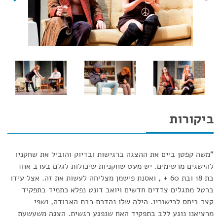
ביקורות
"משה קפטן ביים את ההצגה ברגישות ובדיוק והוביל את שחקניו
להישגים מרשימים. יש מעט שחקניות שיכולות לגלם בערב אחד
בת 18 ובת 60 + , ואסנת פישמן מצליחה לעשות את זה. אצל עידו
ברטל מתגלים צדדים חדשים ויואב דונט נפלא כתמיד בתפקיד
קצר ביחס לכישוריו. הילה שלו נהדרת כבת האבודה, ושפי
מרציאנו נוגע ללב בתפקיד האח שנפגע רגשית. הצגה משעשעת