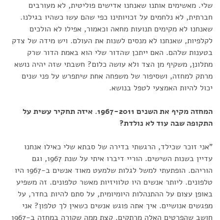
שלי. מאשימים אותנו שאנחנו אדישים פוליטית, לא מעורבים
חברתית, לא נלחמים על זכויותינו כפי שהם עשו כשהיו בגילנו.
שאנחנו לא מקימים תנועות מחאה וכאמור, אפילו לא הולכים
לקלפיות, שאנחנו לא מנסים לשנות את העולם. ויש מידה של צדק
בטענות שלהם. האם ייתכן שהדור שלי הוא באמת הדור שרק
מתלונן, משקיף מן הצד ולא עושה כלום? חשבתי שזה יהיה נושא
מרתק למחזה, ושסיפור של משפחה אחת שיתפרש על פני שנים
יכול להיות האמצעי לטפל בנושא.
המחזה מקיף את השנים 1967-2011. איזה תחקיר עשית על
התקופה שבה עוד לא נולדת?
"אני זוכר שכילד, הרגשתי בדירה של סבתא שלי כאילו אנחנו
עדיין בשנות השישים. הוריי דיברו איתי על שנת 1967, וגם
הוריהם. הופתעתי למשל לגלות שלמעט מאוד אנשים ב-1967 היו
טלפונים. ליותר אנשים היו טלוויזיות מאשר טלפונים. זה משפיע
באופן עצום על ההתנהלות היומיומית, על סתם להיות בחדר, על
מפגשים אנושיים. איך אתה פוגש אנשים כשאין לך טלפון? אני
חושב שהפרטים האלה מרתקים. קצת ממה שקורה במחזה ב-1967