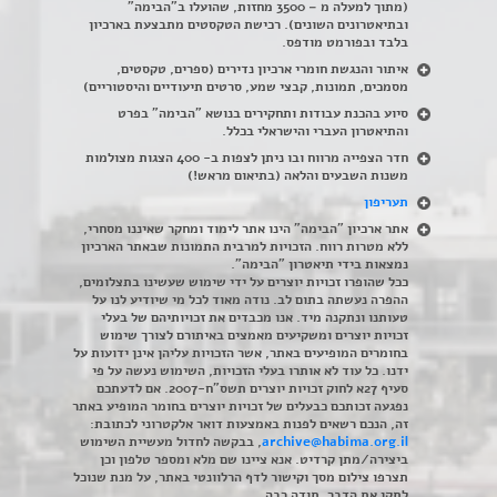
(מתוך למעלה מ – 3500 מחזות, שהועלו ב"הבימה"
ובתיאטרונים השונים). רכישת הטקסטים מתבצעת בארכיון
בלבד ובפורמט מודפס.
איתור והנגשת חומרי ארכיון נדירים
(
ספרים, טקסטים,
מסמכים, תמונות, קבצי שמע, סרטים תיעודיים והיסטוריים)
סיוע בהכנת עבודות ותחקירים בנושא "הבימה" בפרט
והתיאטרון העברי והישראלי בכלל
.
חדר הצפייה מרווח ובו ניתן לצפות ב- 400 הצגות מצולמות
משנות השבעים והלאה (בתיאום מראש!)
תעריפון
אתר ארכיון "הבימה" הינו אתר לימוד ומחקר שאיננו מסחרי,
ללא מטרות רווח. הזכויות למרבית התמונות שבאתר הארכיון
נמצאות בידי תיאטרון "הבימה".
ככל שהופרו זכויות יוצרים על ידי שימוש שעשינו בתצלומים,
ההפרה נעשתה בתום לב. נודה מאוד לכל מי שיודיע לנו על
טעותנו ונתקנה מיד. אנו מכבדים את זכויותיהם של בעלי
זכויות יוצרים ומשקיעים מאמצים באיתורם לצורך שימוש
בחומרים המופיעים באתר, אשר הזכויות עליהן אינן ידועות על
ידנו. כל עוד לא אותרו בעלי הזכויות, השימוש נעשה על פי
סעיף 27א לחוק זכויות יוצרים תשס"ח-2007. אם לדעתכם
נפגעה זכותכם כבעלים של זכויות יוצרים בחומר המופיע באתר
זה, הנכם רשאים לפנות באמצעות דואר אלקטרוני לכתובת:
archive@habima.org.il
, בבקשה לחדול מעשיית השימוש
ביצירה/מתן קרדיט. אנא ציינו שם מלא ומספר טלפון וכן
תצרפו צילום מסך וקישור לדף הרלוונטי באתר, על מנת שנוכל
לתקן את הדבר. תודה רבה.