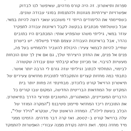
ספרות ותיאטרון. זה היה קורס מדהים, שאיפשר לנו לבדוק
אפשרויות יצירתיות מגוונות ולהתנסות בסוגי עבודה שונים.
כשסיימתי את הלימודים הייתי די משוכנע שאני רוצה להיות במאי.
אבל כששלחתי מכתבים בבקשה לקבל ראיונות עבודה לתפקיד
עוזר במאי, גיליתי משהו שהפתיע אותי: המכתבים היו כתובים
נהדר, אבל בראיונות העבודה עצמם תמיד פישלתי. יש כישרון
שחייב להיות לבמאי צעיר: היכולת להעביר ולהמחיש בעל פה,
פנים אל פנים, את החזון היצירתי שלך, גם אם אין לך שום הוכחות
מעשיות לגיבוי. אז מכיוון שלא קיבלתי שום עבודה שקשורה
לבימוי, התחלתי לכתוב וגיליתי שזה גורם לי הרבה יותר אושר.
כתבתי כמה מחזות קצרים והתקבלתי לתוכנית מחזאים צעירים של
תיאטרון הרויאל קורט בלונדון. מבחינתי זה פחות יותר בית
המקדש של המחזאות הבריטית החדשה, המקום שבו קורים כל
הדברים המעניינים, המאתגרים, החשובים ופורצי הדרך בתיאטרון.
את התוכנית ריכז המחזאי סיימון סטיבנס (“המקרה המוזר של
הכלב בשעת לילה"). המחזה הראשון שלי, שנקרא "הילד שלי",
עלה ברויאל קורט ב-2007. ואז קרה דבר מדהים. הזמינו ממני
מיד מחזה נוסף. זאת היתה נקודת מפנה עבורי: האפשרות להתמקד