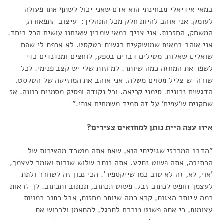
במאי אידיאלי מבחינתי הוא אדם שאני יכול לשתף אתו פעולה
לעומק. אני אוהב להיות חלק מכל התהליך: עיצוב התפאורה,
המשחק, החזרות. אני צריך במאי שמבין שאנחנו עושים הכל ביחד.
אני אוהב במאים שמושקעים רגשית בטקסט. לא אכפת לי שהם
שואלים שאלות, מטילים דברים בספק, לוחצים ומנדנדים כדי
לשפר את המחזה כמה שיותר. למחזות שלי יש קצב פנימי. לכל
שורה יש צליל מסוים משלה. אני אוהב את המוזיקה של הטקסט.
הדגשים נכונים. סימני קריאה. וכל נקודה ופסיק מסמנים כוונה. אז
שחקנים ש'עפים' על זה תמיד משמחים אותי.”
איזו עצה היית נותן למחזאים צעירים?
"הדבר המרכזי שגיליתי הוא, שאם אתה מוטרד מהאיכות של
הכתיבה, אתה פשוט נתקע. אתה כותב שלוש שורות ואומר לעצמך,
'אוי, לא, זה לא טוב כמו שייקספיר'. הכי נכון זה לשחרר ולתת
לעצמך חופש לכתוב זבל. פשוט תכתוב, תכתוב ותכתוב. לך לראות
כמה שיותר הצגות, קרא כמה שיותר מחזות, אבל כתוב כמויות
עצומות, כי אתה פשוט מוכרח לתרגל, להתאמן ולרכוש את