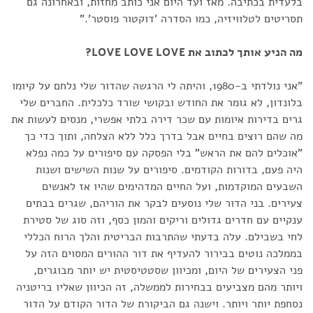
בלעדית בכתיבה. מאז ועד היום אני כותב מחזות, ובאחרונה גם
תסריטים לטלוויזיה, כמו הסדרה 'דוקטור פוסטר'.”
מה הניע אותך לכתוב את LOVE LOVE LOVE?
"אני נולדתי ב-1980, והיתה לי הרגשה שהדור שלי נלחם על קיומו
בלונדון, לא גומר את החודש ובקושי שורד כלכלית. החברים שלי
גרים בדירות איומות עם שכר דירה בלתי אפשרי, מנסים לעשות את
מה שהם רוצים בחיים אבל בדרך כלל ללא הצלחה, ותוך כדי כך
"אוכלים להם את הראש" בלי הפסקה עם סיפורים על כמה נפלא
היה פעם, בדורות הקודמים. סיפורים על שנות השישים ושנות
השבעים המוקדמות, ועל החיים המדהימים שהיו אז לאנשים
צעירים. בני הדור שלי נוסעים לבקר את הוריהם, שגרים בבתים
ענקיים עם חדרים גדולים וריקים והמון כסף, וזה סוג של סטירת
לחי בשבילם. עלה בדעתי שהתרבות הבריטית והלך הרוח הכללי
בממלכה נוטים בבירור להעדיף את דור ההורים המסוים הזה על
פני הצעירים של היום, ומכיוון שסטטיסטית יש יותר מבוגרים,
ויותר מהם מצביעים בבחירות לממשלה, זה הכיוון שאליו בריטניה
נסחפת יותר ויותר. וישנה גם הביקורת של הדור הקודם על הדור