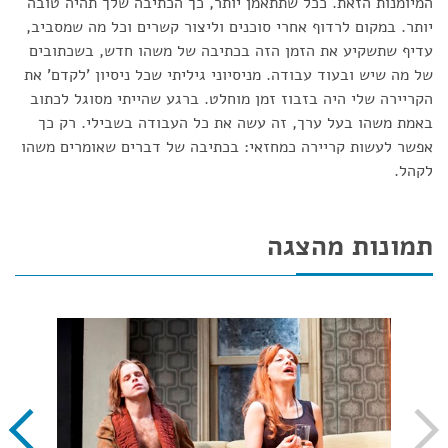
המיומנות הזאת. ככל שתתאמן יותר, כך הכתיבה שלך תהיה טובה
יותר. במקום לרדוף אחרי סוכנים וליצור קשרים וכל מה שמסביב,
עדיף שתשקיע את הזמן הזה בכתיבה של משהו חדש, בשכתובים
של מה שיש ובעוד עבודה. מניסיוני גיליתי שכל ניסיון 'לקדם' את
הקריירה שלי היה בזבוז זמן מוחלט. ברגע שהייתי מסוגל לכתוב
באמת משהו בעל ערך, זה עשה את כל העבודה בשבילי. רק כך
אפשר לעשות קריירה כמחזאי: בכתיבה של דברים שאומרים משהו
לקהל.
תמונות מהצגה