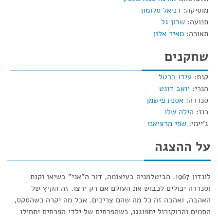
מוסיקה:
דניאל סלומון
תנועה:
שרון גל
תאורה:
מאיר אלון
שחקנים
קנת:
עידו ברטל
הנרי:
יואב דונט
סנדרה:
אסנת פישמן
רוז:
הילה שלו
ג'יימי:
שפי מרציאנו
על ההצגה
לונדון 1967. הביטלמניה בעיצומה, דור ה"אני" בשיאו וקנת
וסנדרה יכולים לכבוש את העולם אם רק ירצו. זה הקיץ של
האהבה, ואהבה זה כל מה שהם צריכים. אבל מה יקרה כשהסקס,
הסמים והרוקנרול יתפוגגו, כשהפרחים של ילדי הפרחים יתחילו