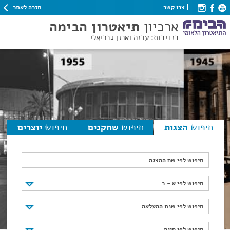
חזרה לאתר
צרו קשר
ארכיון
תיאטרון הבימה
בנדיבות: עדנה וארנן גבריאלי
חיפוש
הצגות
חיפוש
שחקנים
חיפוש
יוצרים
חיפוש לפי שם ההצגה
חיפוש לפי א - ב
חיפוש לפי א - ב
חיפוש לפי שנת ההעלאה
חיפוש לפי שנת ההעלאה
חיפוש לפי סוגה
חיפוש לפי סוגה