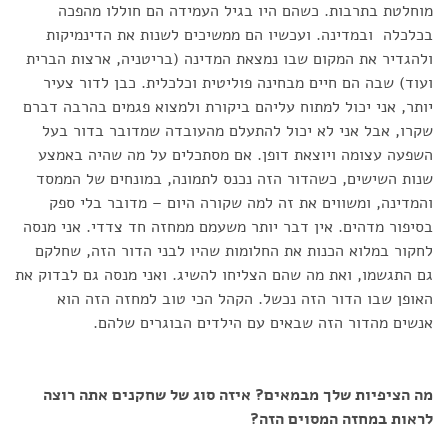
מוחלטת בתרבות. כשהם היו בגיל העמידה הם חוללו מהפכה
בכלכלה ובמדינה. ועכשיו הם ממשיכים לשנות את הדינמיקות
ולהגדיר את המקום שבו נמצאת המדינה (בריטניה, ארצות הברית
ועוד) שבה הם חיים מבחינה פוליטית וכלכלית. כבן לדור צעיר
יותר, אני יכול למתוח עליהם ביקורת ולמצוא פגמים בהרבה דברם
שקרו, אבל אני לא יכול להתעלם מהעובדה שמדובר בדור בעל
השפעה עצומה ויוצאת דופן. אם מסתכלים על מה שהיה באמצע
שנות השישים, כשהדור הזה נכנס לתמונה, במונחים של הממסד
והמדינה, ומשווים את זה למה שקורה היום – מדובר בלי ספק
בסיפור מדהים. אין דבר יותר משעמם ממחזה חד צדדי. אני מנסה
לחקור במלוא הכנות את החלומות שהיו לבני הדור הזה, שחלקם
גם התגשמו, ואת מה שהם הצליחו להשיג. ואני מנסה גם לבדוק את
האופן שבו הדור הזה נכשל. הקהל הכי טוב למחזה הזה הוא
אנשים מהדור הזה שבאים עם הילדים הבוגרים שלהם.
מה הציפיות שלך מבמאים? איזה סוג של שחקנים אתה רוצה
לראות במחזה המסוים הזה?