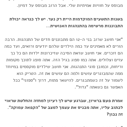
מבוסס על חוויות אמיתיות שלי. אבל הרוב מבוסס על דמיון.
בשנות התשעים המוקדמות היית רק נער. יש לך כנראה יכולת
התבוננות מרשימה בהתנהגות האנושית...
"אני חושב שרוב בני ה-12 הם מתבוננים חדים של התנהגות. הרבה
הורים לא מאמינים עד כמה הילדים שלהם יודעים ורואים, ועד כמה
הם זוכרים. אני חושב שזאת הסיבה שזיכרונות ילדות הם כל כך
עזים וצלולים. אתה כמו ספוג בגיל הזה. אתה סופג לתוכך מקומות
וריחות, וכמובן סוגי התנהגות. אני חושב שילדים מוקסמים במיוחד
ממה שהמבוגרים עושים ולמה הם עושים את זה. הטריק הוא
לשמור על זה כשמתבגרים. להישאר פתוח, דרוך ו"ספוגי" ככל
האפשר גם כשאתה "גדול".
אמרת פעם בראיון, שברגע שיש לך רעיון למחזה והחלטת שראוי
לכתוב עליו, אתה מכניס את עצמך למצב של "הקפאה עמוקה".
זה נכון?