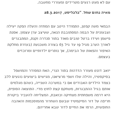
עם לא מעט רגעים מטרידים ומעוררי מחשבה.
מאיה נחום שחל. "כלכליסט, 28.3.2017
הבמאי משה קפטן, התמודד היטב עם המחזה והעלה הפקה יעילה
וצבעונית על הבמה המסתובבת הנאה, שעיצב ערן עצמון. אסנת
פישמן ועידו ברטל טובים מאוד בתור סנדרה וקנת, המתבגרים
לאורך הערב מגיל 19 עד גיל 63 בצורה משכנעת (בעזרת מחלקת
האיפור והפאות של הבימה), אך נותרים ילדותיים ומרוכזים
בעצמם.
יואב דונט מעורר הזדהות בתור הנרי, האח המסודר והמושפל
בסיקסטיז, והילה שלו ושפי מרציאנו, מגישים ביצועים נוגעים ללב
כצמד הילדים האבודים אם כי במערכה השנייה, כשהם מגלמים
אותם בגיל ההתבגרות, משחקם קצת לחוץ מדי. התוצאה הסופית,
היא דרמה משפחתית מצחיקה וכואבת, המצליחה להעביר ביקורת
חריפה על דור הסיקסטיז שבשם השחרור מהמוסכמות והאהבה
החופשית, הרסו את החיים לדור שבא אחריהם.