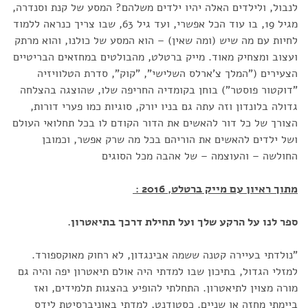
לנבול, ולילדים האלה יהיו ילדים משלהם? המסע של קנת וסנדרה,
מגיל 19, בו עוד הכל אפשרי, ועד גיל 63, שבו צריך כנראה ללמוד
לחיות עם מה שיש (ומה שאין) – הוא המסע של כולנו, והוא מרתק
ועצוב ומצחיק מאוד. מייק ברטלט, מהבולטים במחזאים הבריטיים
הצעירים ("המלך צ'ארלס השלישי", "קוק", סדרת הטלוויזיה
"דוקטור פוסטר") בוחן בקומדיה החריפה שלו, שהוצגה בהצלחה
גדולה בלונדון וזה עתה גם בניו יורק, סוגיות כמו פערי דורות,
הצורך של כל דור להאשים את הדור הקודם לו בכל תחלואי העולם
ושל ילדים להאשים את הוריהם בכל מה שרק אפשר, וכמובן
החולשה – והעוצמה – של אהבה מכל הסוגים
מתוך ראיון עם מייק ברטלט, 2016 :
ספר לנו על הרקע שלך ועל תחילת דרכך בתיאטרון.
"נולדתי בעיירה קטנה ששמה אבינגדון, לא רחוק מאוקספורד.
למזלי הגדול, בתיכון שבו למדתי היה אולם תיאטרון יפה והיה גם
מורה מצוין לתיאטרון. התחלתי להופיע בהצגות תלמידים, ואז
ביימתי מחזה או שניים. כסטודנט, למדתי באוניברסיטת לידס