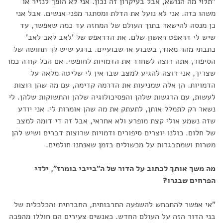
"תלוי מה הנושא, אבל בעיקרון זה נכון. אני לא הופך לנזיר או
משהו כזה. אני לא נועל את הדלת ומסתגר מפני אנשים. אבל אני
כן מנסה להישאר בתוך העולם של המחזה עד כמה שאפשר, עד
שיש לי דראפט ראשון שלם. את הדראפט של 'לאב לאב לאב'
כתבתי מהר מאוד, בשבוע או שבועיים. ברגע שיש לך תחושה של
הסיפור, אתה רוצה לשחרר את הדמויות לחופשי. אם הכל קורה כמו
שצריך, אני רוצה להגיע למצב שבו אין לי שליטה מלאה על
הדמויות. הן אלה שמניעות את הדרמה קדימה, עם מה שהן רוצות
לעשות, עם הרגשות שלהן והפסיכולוגיה שלהן והתשוקות שלהן. לי
נשאר רק לתמלל אותן, לתעתק את מה שהן אומרות לי. אני יודע
שזה נשמע אולי קצת מופרע ולא אחראי, אבל זה די דומה למצב
של חלום. כולנו יוצרים סיפורים ודמויות שרוצות דברים ושיש להן
מטרות ושמתבגרות על מכשולים בזמן שאנחנו חולמים.
מה משך אותך לכתוב על הדור של ה"בייבי בומרז", ילדי
הפרחים שבגרו?
"אי אפשר להתכחש להשפעה התרבותית, החברתית והכלכלית של
בני הדור הזה על העולם החדש. כאנשים צעירים הם חוללו מהפכה