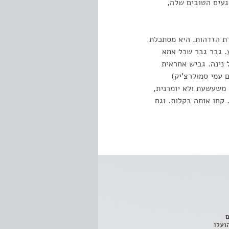
געים הטובים שלה,
רת הזדהות. היא מסתכלת
ע. גבר גבר שכל אמא
נינה. גביש אחראית
 עמי סמולרצ'יק)
משעשעת ולא יומרנית,
קחו אותה בקלות. וגם
ם
3 מחזות, שהועלו