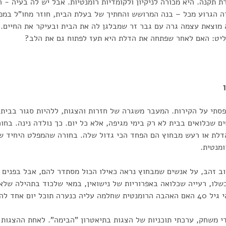
ת תקנה. היא מכורה לניקיון ולקומדיות רומנטיות. אבל יש לה בעיה - 
ה הגרוע מכל – בנה המרושש והחתיך של בעלת הבית, חוזר מחו"ל במפ
נה מוצאת עצמה גרה עם גבר זר שמבלגן לה את הבית ובעיקר את החיים.
ליט: האם לאחר שפתחה את הדלת היא תעז לפתוח גם את הלב?
ן
סתי על הקירות. המעבר משגרה של חזרות והצגות, ללהיות סגור בבית 
 שכלואים בבית לא רק בימי מגיפה, אלא כל יום. כך נולדה נינה. בח
דלת או רעש מבחוץ הם הפחד הכי גדול שלה. בחורה שהמפלט היחיד ש
מנטית.
וב זהב, על אנשים שמבחוץ נראה כאילו הכול מסתדר להם, אבל בפנים 
שלו, רעייה שכלואה באפרוריות של נישואין, במאי שלכוד בתהילה שלא
 יום אחד להתממש?
י משחק, ערכתי תוכניות של הצגות בתיאטרון "הבימה". לאחת ההצגות ר