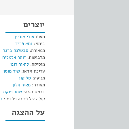
יוצרים
מאת:
אורי אוריין
בימוי:
גמא פריד
תפאורה:
סבטלנה ברגר
תלבושות:
זוהר אלמליח
מוסיקה:
ליאור רונן
עריכת וידאו:
שיר מוסן
תנועה:
טל קון
תאורה:
מאיר אלון
דרמטורגיה:
שחר פנקס
קולה של פנינה פלדמן:
רב
על ההצגה