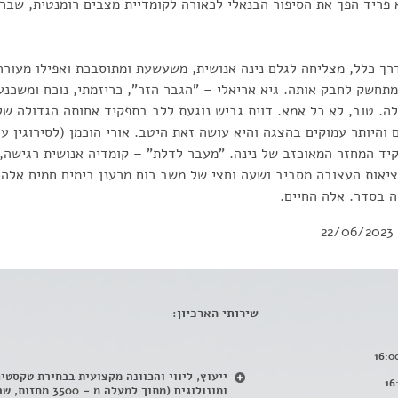
פריד הפך את הסיפור הבנאלי לכאורה לקומדיית מצבים רומנטית, שבר
רך כלל, מצליחה לגלם נינה אנושית, משעשעת ומתוסבכת ואפילו מעור
מתחשק לחבק אותה. גיא אריאלי – "הגבר הזר", כריזמתי, נוכח ומשכנ
. טוב, לא כל אמא. דוית גביש נוגעת ללב בתפקיד אחותה הגדולה של 
היותר עמוקים בהצגה והיא עושה זאת היטב. אורי הוכמן (לסירוגין עם
יד המחזר המאוכזב של נינה. "מעבר לדלת" – קומדיה אנושית רגישה, 
אות העצובה מסביב ושעה וחצי של משב רוח מרענן בימים חמים אלה. 
ה בסדר. אלה החיים.
22/06/2023
שירותי הארכיון:
ייעוץ, ליווי והכוונה מקצועית בבחירת טקסטי
ומונולוגים (מתוך למעלה מ – 500