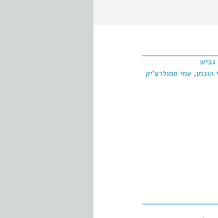
 גביש
 הוכמן
,
עמי סמולרצ'יק