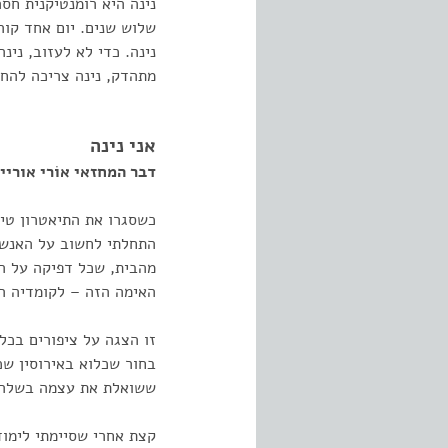
נינה היא רומנטיקנית חסר
שלוש שנים. יום אחד קור
נינה. כדי לא לעזוב, ני
מתהדק, נינה צריכה להח
אני נינה
דבר המחזאי אוֹרי אוריי
כשסגרו את התיאטרון טיפ
התחלתי לחשוב על האנשים
מהבית, שכל דפיקה על ה
האימה הזה – לקומדיה רו
זו הצגה על ציפורים בכל
בחור שכלוא באירוסין שכ
ששואלת את עצמה בשלהי גיל 40 האם האהבה הרומנטית שחלמה עליה כנערה תוכל
קצת אחרי שסיימתי לימוד