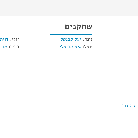
שחקנים
נינה:
יעל לבנטל
רולי:
דוית
יואל:
גיא אריאלי
דביר:
אורי
קה גור