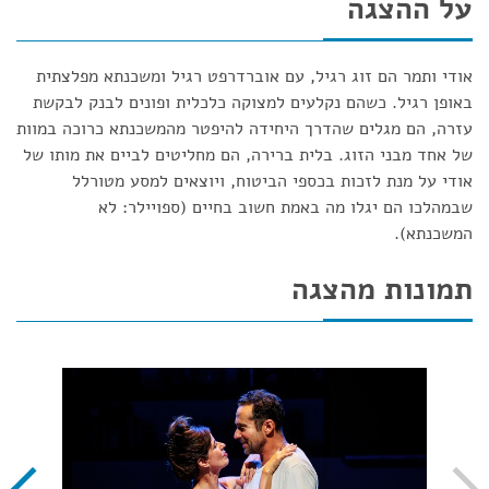
על ההצגה
אודי ותמר הם זוג רגיל, עם אוברדרפט רגיל ומשכנתא מפלצתית
באופן רגיל. כשהם נקלעים למצוקה כלכלית ופונים לבנק לבקשת
עזרה, הם מגלים שהדרך היחידה להיפטר מהמשכנתא כרוכה במוות
של אחד מבני הזוג. בלית ברירה, הם מחליטים לביים את מותו של
אודי על מנת לזכות בכספי הביטוח, ויוצאים למסע מטורלל
שבמהלכו הם יגלו מה באמת חשוב בחיים (ספויילר: לא
המשכנתא).
תמונות מהצגה