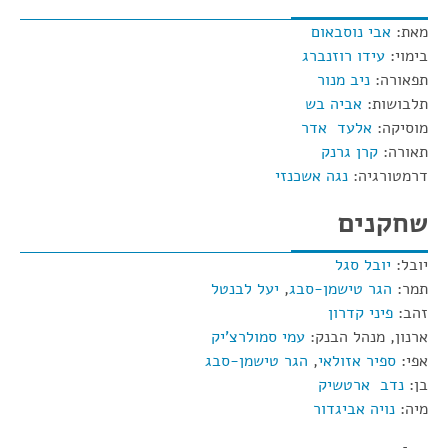
מאת:
אבי נוסבאום
בימוי:
עידו רוזנברג
תפאורה:
ניב מנור
תלבושות:
אביה בש
מוסיקה:
אלעד אדר
תאורה:
קרן גרנק
דרמטורגיה:
נגה אשכנזי
שחקנים
יובל:
יובל סגל
תמר:
הגר טישמן-סבג
,
יעל לבנטל
זהב:
פיני קדרון
ארנון, מנהל הבנק:
עמי סמולרצ'יק
אפי:
ספיר אזולאי
,
הגר טישמן-סבג
בן:
נדב ארטשיק
מיה:
נויה אביגדור