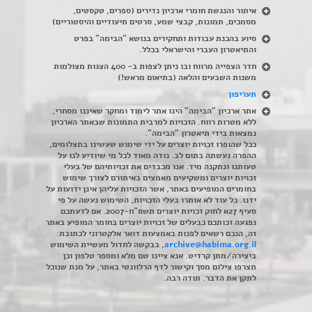
איתור והנגשת חומרי ארכיון נדירים
(
ספרים, טקסטים,
מסמכים, תמונות, קבצי שמע, סרטים תיעודיים והיסטוריים)
סיוע בהכנת עבודות ותחקירים בנושא "הבימה" בפרט
והתיאטרון העברי והישראלי בכלל
.
חדר הצפייה מרווח ובו ניתן לצפות ב- 400 הצגות מצולמות
משנות השבעים והלאה (בתיאום מראש!)
תעריפון
אתר ארכיון "הבימה" הינו אתר לימוד ומחקר שאיננו מסחרי,
ללא מטרות רווח. הזכויות למרבית התמונות שבאתר הארכיון
נמצאות בידי תיאטרון "הבימה".
ככל שהופרו זכויות יוצרים על ידי שימוש שעשינו בתצלומים,
ההפרה נעשתה בתום לב. נודה מאוד לכל מי שיודיע לנו על
טעותנו ונתקנה מיד. אנו מכבדים את זכויותיהם של בעלי
זכויות יוצרים ומשקיעים מאמצים באיתורם לצורך שימוש
בחומרים המופיעים באתר, אשר הזכויות עליהן אינן ידועות על
ידנו. כל עוד לא אותרו בעלי הזכויות, השימוש נעשה על פי
סעיף 27א לחוק זכויות יוצרים תשס"ח-2007. אם לדעתכם
נפגעה זכותכם כבעלים של זכויות יוצרים בחומר המופיע באתר
זה, הנכם רשאים לפנות באמצעות דואר אלקטרוני לכתובת:
archive@habima.org.il
, בבקשה לחדול מעשיית השימוש
ביצירה/מתן קרדיט. אנא ציינו שם מלא ומספר טלפון וכן
תצרפו צילום מסך וקישור לדף הרלוונטי באתר, על מנת שנוכל
לתקן את הדבר. תודה רבה.