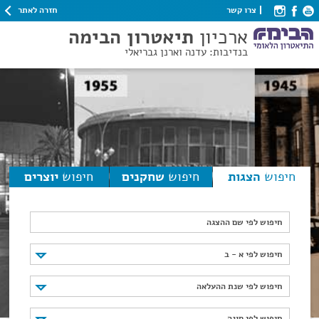
חזרה לאתר
צרו קשר
ארכיון
תיאטרון הבימה
בנדיבות: עדנה וארנן גבריאלי
חיפוש
הצגות
חיפוש
שחקנים
חיפוש
יוצרים
חיפוש לפי שם ההצגה
חיפוש לפי א - ב
חיפוש לפי א - ב
חיפוש לפי שנת ההעלאה
חיפוש לפי שנת ההעלאה
חיפוש לפי סוגה
חיפוש לפי סוגה