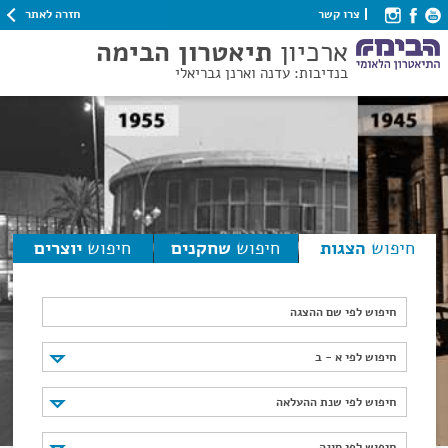
חזרה לאתר
צרו קשר
ארכיון
תיאטרון הבימה
בנדיבות: עדנה וארנן גבריאלי
חיפוש
הצגות
חיפוש
שחקנים
חיפוש
יוצרים
חיפוש לפי שם ההצגה
חיפוש לפי א - ב
חיפוש לפי א - ב
חיפוש לפי שנת ההעלאה
חיפוש לפי שנת ההעלאה
חיפוש לפי סוגה
חיפוש לפי סוגה