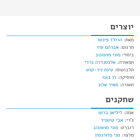
יוצרים
מאת:
הרולד פינטר
תרגום:
אברהם עוז
בימוי:
מוני מושונוב
תפאורה:
אלכסנדרה נרדי
תלבושות:
עינת ניר-קוש
מוסיקה:
רן בגנו
תאורה:
מאיר אלון
שחקנים
אמה:
ליליאן ברטו
ג'רי:
אבי קושניר
רוברט:
מוני מושונוב
מלצר:
מני פלורנטין