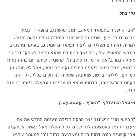
הדור האחרון".
גלי צהל
"אבי קושניר בתפקיד המאהב ומוני מושונוב בתפקיד הבעל,
מבוגרים בכ - 15 שנים ממה שכתוב במחזה וגילם נראה היטב.
למרות זאת הם מצליחים ליצור תפקידים אמינים, בעיקר מושונוב
ביובש המאופק שלו, בהמשך המסורת שהוא מייצר כשחקן דרמטי
מעולה כמו ב'העז או מי זו סילביה'. קושניר, שחקן עם פחות נסיון
דרמטי, יוצר דמות בקווים רחבים וקומיים יותר, אבל לא חורג מן
המרקם. ליליאן ברטו, שחקנית שעליה לא חלים כללי גיל, היא
הקסם בהתגלמותו, בדמות שהיא המעניינת והנפעלת ביותר במחזה
הזה.
מיכאל הנדלזלץ. "הארץ". 7.05.2009
"הבמאי מוני מושונוב יצר הפקה קלילה ונעימה המדגישה את
מעברי הזמן באמצעות לוח שנים גדול התלוי מעל ראשי השחקנים.
אבי קושניר בונה דמות חמה ומשכנעת בתור ג'רי המאהב שהוא