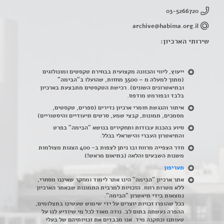
03-5266720
archive@habima.org.il
שירותי הארכיון:
ייעוץ, ליווי והכוונה מקצועית בבחירת טקסטים ומונולוגים
(מתוך למעלה מ – 3500 מחזות, שהועלו ב"הבימה"
ובתיאטרונים השונים). רכישת הטקסטים מתבצעת בארכיון
בלבד ובפורמט מודפס.
איתור והנגשת חומרי ארכיון נדירים
(
ספרים, טקסטים,
מסמכים, תמונות, קבצי שמע, סרטים תיעודיים והיסטוריים)
סיוע בהכנת עבודות ותחקירים בנושא "הבימה" בפרט
והתיאטרון העברי והישראלי בכלל
.
חדר הצפייה מרווח ובו ניתן לצפות ב- 400 הצגות מצולמות
משנות השבעים והלאה (בתיאום מראש!)
תעריפון
אתר ארכיון "הבימה" הינו אתר לימוד ומחקר שאיננו מסחרי,
ללא מטרות רווח. הזכויות למרבית התמונות שבאתר הארכיון
נמצאות בידי תיאטרון "הבימה".
ככל שהופרו זכויות יוצרים על ידי שימוש שעשינו בתצלומים,
ההפרה נעשתה בתום לב. נודה מאוד לכל מי שיודיע לנו על
טעותנו ונתקנה מיד. אנו מכבדים את זכויותיהם של בעלי