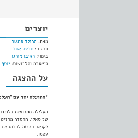
יוצרים
מאת:
הרולד פינטר
תרגום:
תרצה אתר
בימוי:
ראובן מורגן
תפאורה ותלבושות:
יוסף 
על ההצגה
*ההועלה יחד עם "העלמ
העלילה מתרחשת בלונדון,
של סאלי. ההסדר מחזיק ז
לקנאה ומנסה להרוס את מ
עצמו.