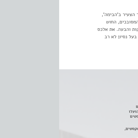
הצעיר ב'הבימה',
המסובכים, החוש
ות והבעה. את אלכס
על נסיון לא רב
ם
3 מחזות, שהועלו
טים
קסטים,