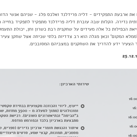
את ארבעת התפקידים - דליה פרידלנד ואלכס פלג - שניהם אנשי הדור 
תית נדירה. הקלות שבה עוברת דליה פרידלנד מתפקיד לתפקיד בחייה 
את הכפילות כל אלה מעידים על שחקנית רבת כשרון וחן, יכולת התעמק
ממלא המקום' וכאן מגלה הוא רב צדדיות בלתי שכיחה אצל שחקן צעיר ב
ר הצעיר ידע להדריך את השחקנים במצביהם המסובכים.
שירותי הארכיון:
ייעוץ, ליווי והכוונה מקצועית בבחירת טקסטי
ומונולוגים (מתוך למעלה מ – 500
ב"הבימה" ובתיאטרונים השונים). רכישת הטקס
מתבצעת בארכיון בלבד ובפורמט מודפס.
איתור והנגשת חומרי ארכיון נדירים
(
ספרים, ט
מסמכים, תמונות, קבצי שמע, סרטים תיעודיים