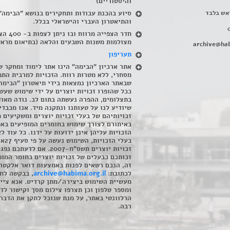
והיסטוריים)
אש בלבד
סיוע בהכנת עבודות ותחקירים בנושא "הבימה"
והתיאטרון העברי והישראלי בכלל
.
חדר הצפייה מרווח ובו
מצולמות משנות השבעים והלאה (בתיאום מראש
archive@hab
תעריפון
אתר ארכיון "הבימה" הינו אתר לימוד ומחקר ש
מסחרי, ללא מטרות רווח. הזכויות למרבית התמ
שבאתר הארכיון נמצאות בידי תיאטרון "הבימה
ככל שהופרו זכויות יוצרים על ידי שימוש שעשי
בתצלומים, ההפרה נעשתה בתום לב. נודה מאוד
שיודיע לנו על טעותנו ונתקנה מיד. אנו מכבדי
זכויותיהם של בעלי זכויות יוצרים ומשקיעים 
באיתורם לצורך שימוש בחומרים המופיעים בא
הזכויות עליהן אינן ידועות על ידנו. כל עוד ל
בעלי הזכויו
זכויות יוצרים תשס"ח-2007. אם לדעתכם 
זכותכם כבעלים של זכויות יוצרים בחומר המופ
זה, הנכם רשאים לפנות באמצעות דואר אלקטרו
לכתובת:
archive@habima.org.il
, בבקשה לח
מעשיית השימוש ביצירה/מתן קרדיט. אנא ציינ
ומספר טלפון וכן תצרפו צילום מסך וקישור לד
הרלוונטי באתר, על מנת שנוכל לתקן את הדבר.
רבה.