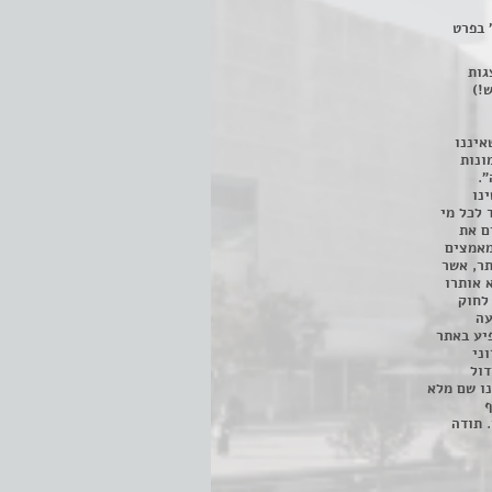
 בפרט
 ניתן לצפות ב- 400 הצגות
!)
איננו
ונות
".
נו
 לכל מי
ם את
מאמצים
תר, אשר
א אותרו
ת, השימוש נעשה על פי סעיף 27א לחוק
נפגעה
יע באתר
ני
דול
ו שם מלא
ף
 תודה