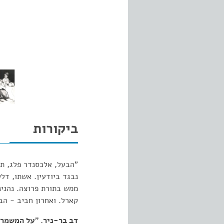
ביקורות
"הבעל, אלכסנדר פלג, תא
נבגד ביודעין. אשתו, דלי
ממש בתורת פרוצה. נהנינ
קארל. ואחרון חביב - הב
דב בר-ניר. "על המשמר". 12.1964