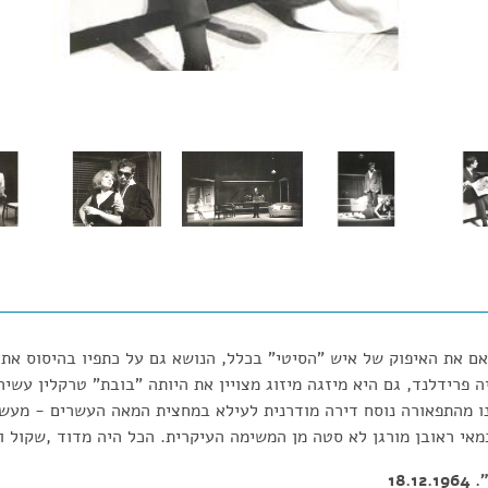
ם את האיפוק של איש "הסיטי" בכלל, הנושא גם על כתפיו בהיסוס את
ה פרידלנד, גם היא מיזגה מיזוג מצויין את היותה "בובת" טרקלין עשיר
ו מהתפאורה נוסח דירה מודרנית לעילא במחצית המאה העשרים - מעשה 
מאי ראובן מורגן לא סטה מן המשימה העיקרית. הכל היה מדוד ,שקול ות
18.