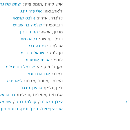
איש ליאון ,תומס פיין:
יצחק קלוגר
ד'ארבואה:
אליעזר יונג
לז'נדר, אזרח:
אלכס קוטאי
רוביספייר:
שלמה בר שביט
מריון, אישה:
תחיה דנון
רוזלי ,אישה:
בלהה מס
אדלאיד:
פנינה גרי
סן ז'סט:
ישראל בידרמן
לוסיל:
אדית אסטרוק
זקן ב' פוקייה:
ישראל רובינצ'יק
בארר:
אברהם רונאי
הארמן ,אסחר ,אזרח:
ליאו יונג
דיון,תליין:
גדעון זינגר
אזרחים ,אסירים ,חיילים:
גד הראל
מן
עידן וינטרוב
,
קרלוס ברגר
,
שמואל 
אבי שן-צור
,
חנוך חזון
,
רות מימון
,