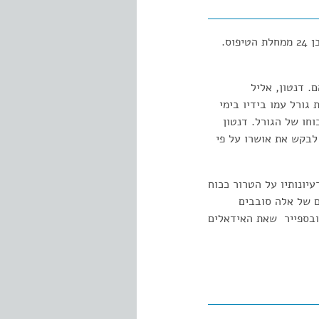
גיאורג ביכנר, רופא, מהפכן ומחזאי, לא ראה אף אחד ממחזותיו מוצג על הבמה. הוא מת בהיותו בן 24 ממחלת הטיפוס.
.
. דנטון, אליל
גורל עמו בידיו בימי
חו של הגורל. דנטון
 לבקש את אושרו על פי
עיונותיו על הטרור ככוח
ם של אלה סובבים
רובספייר שאת האידאלים