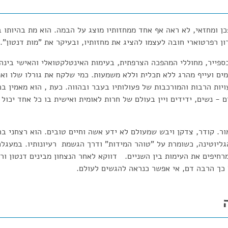
ון רפרטוארי חובה לעצמו להציג את מחזותיו, ובעיקר את "מות דנטון"
ספייר, מחוללי המהפכה הצרפתית, בעימות האינטלקטואלי והאישי בינהם
ם ועייף מהרג ללא תכלית וללא משמעות. כמי שלקח את גורלו שלו ואת 
ות הרבות והמורכבות של פעולותיו בעבר ובהווה. כעת , הוא מאמין בכו
 - נשים, ידידים ויין בעולם של חרות לאומית ואישית בו כל אחד יכול
ור. קודר, צדקן ויבש שמעולם לא ידע אשה וחיים טובים. הוא רצחני בר
ליוטינה, כשומרת על "טוהר המידות" ודרך הגשמת רעיונותיו. במעגל
רחיפים את העימות בין השניים. דווקא לאחר הנצחון מבינים דנטון ו
 כך הרבה דם, אי אפשר כנראה להגשים לעולם.