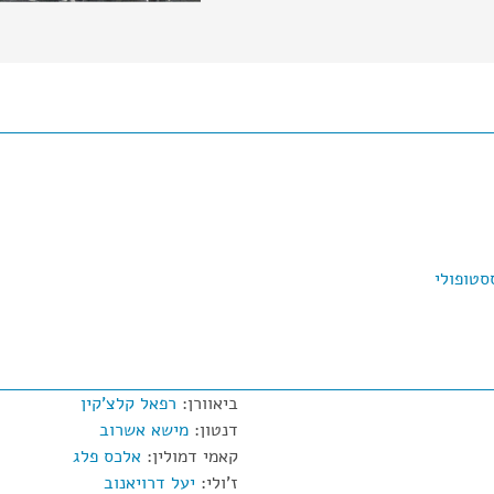
סטופולי
ביאוורן:
רפאל קלצ'קין
דנטון:
מישא אשרוב
קאמי דמולין:
אלכס פלג
ז'ולי:
יעל דרויאנוב