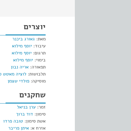
יוצרים
מאת:
גאורג ביכנר
עיבוד:
יוסף מילוא
תרגום:
יוסף מילוא
בימוי:
יוסף מילוא
תפאורה:
אריה נבון
תלבושות:
לוציה מאטש ס
מוסיקה:
פולדי שצמן
שחקנים
זמר:
ערן בניאל
סימון:
דוד ברוך
אשת סימון:
טובה פרדו
אזרח א:
איתן פריבר