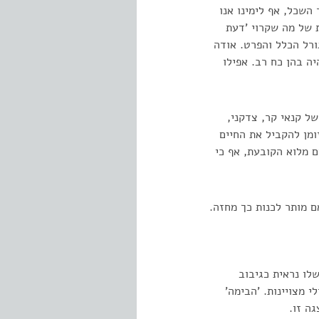
 השכל, אף לימינו אנו
 של מה שקרוי 'דעת
ורל הכלל והפרט. אודה
ה בהן כח רב. אפילו
של קנאי קר, צדקני,
זומן להקביל את החיים
ם מלוא הקובעת, אף כי
ם מותר לכנות כך מחזה.
לו נראית כגיבוב
מצויינות. 'הבימה'
ה זו.