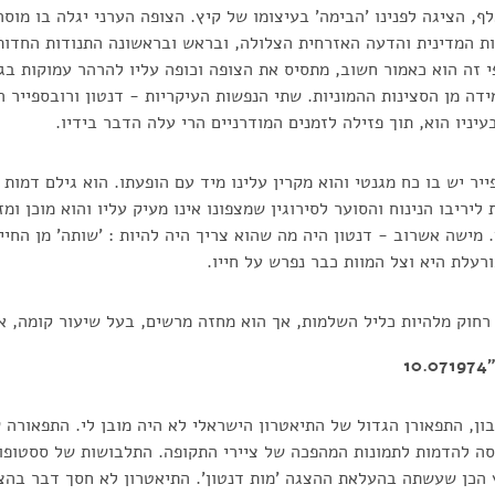
ף, הציגה לפנינו 'הבימה' בעיצומו של קיץ. הצופה הערני יגלה בו מוסר
ת המדינית והדעה האזרחית הצלולה, ובראש ובראשונה התנודות החדות
י זה הוא כאמור חשוב, מתסיס את הצופה וכופה עליו להרהר עמוקות בג
ה מן הסצינות ההמוניות. שתי הנפשות העיקריות - דנטון ורובספייר הי
יניו הוא, תוך פזילה לזמנים המודרניים הרי עלה הדבר בידיו.
ר יש בו כח מגנטי והוא מקרין עלינו מיד עם הופעתו. הוא גילם דמות 
ליריבו הנינוח והסוער לסירוגין שמצפונו אינו מעיק עליו והוא מוכן ומ
 מישה אשרוב - דנטון היה מה שהוא צריך היה להיות : 'שותה' מן החיי
רעלת היא וצל המוות כבר נפרש על חייו.
 רחוק מלהיות כליל השלמות, אך הוא מחזה מרשים, בעל שיעור קומה, א
1
ון, התפאורן הגדול של התיאטרון הישראלי לא היה מובן לי. התפאורה ש
 להדמות לתמונות המהפכה של ציירי התקופה. התלבושות של ססטופולי 
הכן שעשתה בהעלאת ההצגה 'מות דנטון'. התיאטרון לא חסך דבר בהצג