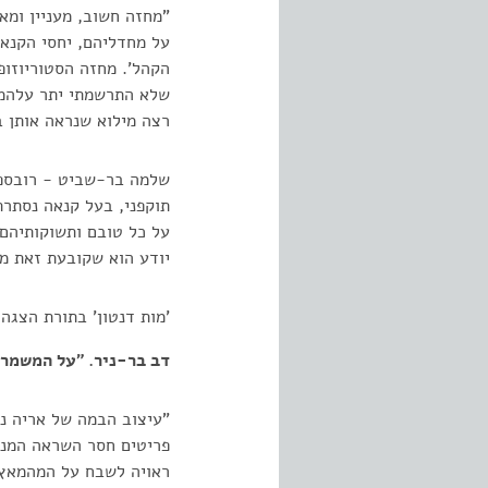
"מחזה חשוב, מעניין ומאל
על מחדליהם, יחסי הקנאו
הקהל'. מחזה הסטוריוזופ
שלא התרשמתי יתר עלהמיד
רצה מילוא שנראה אותן בע
שלמה בר-שביט - רובספיי
תוקפני, בעל קנאה נסתרת 
על כל טובם ותשוקותיהם.
יודע הוא שקובעת זאת מו
'מות דנטון' בתורת הצגה
דב בר-ניר. "על המשמר"0.071974
"עיצוב הבמה של אריה נב
פריטים חסר השראה המנסה
ראויה לשבח על המהמאץ 