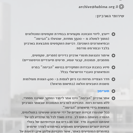
archive@habima.org.il
שירותי הארכיון:
ייעוץ, ליווי והכוונה מקצועית בבחירת טקסטים ומונולוגים
(מתוך למעלה מ – 3500 מחזות, שהועלו ב"הבימה"
ובתיאטרונים השונים). רכישת הטקסטים מתבצעת בארכיון
בלבד ובפורמט מודפס.
איתור והנגשת חומרי ארכיון נדירים
(
ספרים, טקסטים,
מסמכים, תמונות, קבצי שמע, סרטים תיעודיים והיסטוריים)
סיוע בהכנת עבודות ותחקירים בנושא "הבימה" בפרט
והתיאטרון העברי והישראלי בכלל
.
חדר הצפייה מרווח ובו ניתן לצפות ב- 400 הצגות מצולמות
משנות השבעים והלאה (בתיאום מראש!)
תעריפון
אתר ארכיון "הבימה" הינו אתר לימוד ומחקר שאיננו מסחרי,
ללא מטרות רווח. הזכויות למרבית התמונות שבאתר הארכיון
נמצאות בידי תיאטרון "הבימה".
ככל שהופרו זכויות יוצרים על ידי שימוש שעשינו בתצלומים,
ההפרה נעשתה בתום לב. נודה מאוד לכל מי שיודיע לנו על
טעותנו ונתקנה מיד. אנו מכבדים את זכויותיהם של בעלי
זכויות יוצרים ומשקיעים מאמצים באיתורם לצורך שימוש
בחומרים המופיעים באתר, אשר הזכויות עליהן אינן ידועות על