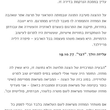
עדין במסכת הנרקמת בדירה זו.
על ההצגה מעיבה התוגה שבמותה הטראגי של תרצה אתר שאהבה
את המחזה והתמסרה לו מעבר לנדרש ממתרגם. היא ישבה
בחזרות, תיקנה את התרגום כשצרם לאוזניה והעשירה את עבודתן
של השחקניות בחוויות אישיות, שעשויות היו לתרום לעיצוב
הדמויות. היא מצאה משהו מעצמה בכל הארבע - סיפרה דליה
פרידלנד.
עליזה וולך. "דבר". 19.10.77
"הבעיה המרכזית של הצגה תלושה ולא נחוצה זו, היא שאין לה
מחזה. החומר היה עשוי אולי לשמש בסיס לתסריט טוב לסרט
טלוויזיה. בסוג כזה של הצגה - המביאה מציאות מסויימת (ואיני
כופר בקיומה של מציאות מנוכרת ומתנכרת כזאת) - אני מעדיף
מחזה שמשחזר מציאות לשם מטרה כלשהי, חברתית, פוליטית וכו'.
אם משחזר המחזה מציאות לשם העלאתה בלבד ובלי לספק כל