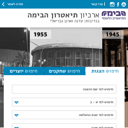
חזרה לאתר
צרו קשר
ארכיון
תיאטרון הבימה
בנדיבות: עדנה וארנן גבריאלי
חיפוש
הצגות
חיפוש
שחקנים
חיפוש
יוצרים
חיפוש לפי שם ההצגה
חיפוש לפי א - ב
חיפוש לפי א - ב
חיפוש לפי שנת ההעלאה
חיפוש לפי שנת ההעלאה
חיפוש לפי סוגה
חיפוש לפי סוגה