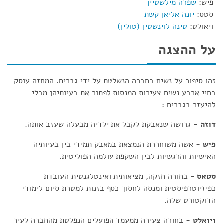
פיש:
שפרה מילשטיין
סטס:
יונה אליאן קשת
ויאולט:
טינה לוינשטין (טולין)
על ההצגה
זהו סיפור על נשים בחברה הנשלטת על ידי גברים. המחזה עוסק
בחיי ארבע נשים צעירות המנסות לפתור את בעיותיהן מבלי
להיעזר בגברים :
דוזה
- גרושה שנאבקת לקבל את ילדיה מבעלה שעזב אותה.
פיש
- אשה משוחררת הנמצאת במאבק תמידי בין בעיותיה
האישיות והרגשיות לבין השקפת עולמה הפוליטית.
סטאס
- בחורה חזקה, מציאותית ואינטלגנטית העובדת
כפיזיוטרפיסטית ומנסה לחסוך כסף בזנות למטרת סיום לימודי
הדוקטורט שלה.
ויואלט
- בחורה צעירה ממעמד הפועלים הנפלטת מהחברה לעיר