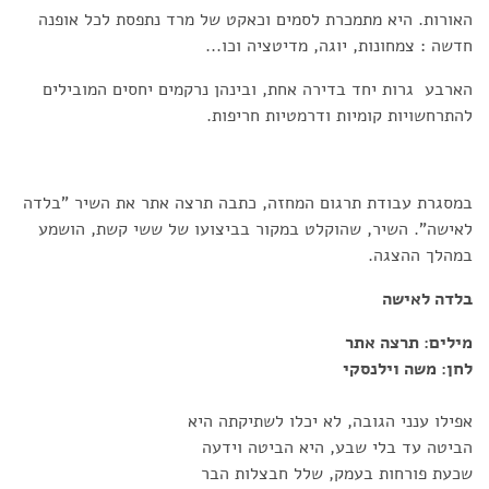
האורות. היא מתמכרת לסמים וכאקט של מרד נתפסת לכל אופנה
חדשה : צמחונות, יוגה, מדיטציה וכו...
הארבע גרות יחד בדירה אחת, ובינהן נרקמים יחסים המובילים
להתרחשויות קומיות ודרמטיות חריפות.
במסגרת עבודת תרגום המחזה, כתבה תרצה אתר את השיר "בלדה
לאישה". השיר, שהוקלט במקור בביצועו של ששי קשת, הושמע
במהלך ההצגה.
בלדה לאישה
מילים: תרצה אתר
לחן: משה וילנסקי
אפילו ענני הגובה, לא יכלו לשתיקתה היא
הביטה עד בלי שבע, היא הביטה וידעה
שכעת פורחות בעמק, שלל חבצלות הבר