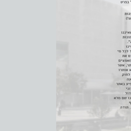
 בפרט
 ניתן לצפות ב- 400 הצגות
!)
איננו
ונות
".
נו
 לכל מי
ם את
מאמצים
תר, אשר
א אותרו
ת, השימוש נעשה על פי סעיף 27א לחוק
נפגעה
יע באתר
ני
דול
ו שם מלא
ף
 תודה