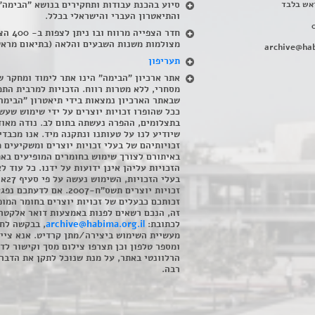
אש בלבד
סיוע בהכנת עבודות ותחקירים בנושא "הבימה"
והתיאטרון העברי והישראלי בכלל
.
חדר הצפייה מרווח ובו
מצולמות משנות השבעים והלאה (בתיאום מראש
archive@hab
תעריפון
אתר ארכיון "הבימה" הינו אתר לימוד ומחקר ש
מסחרי, ללא מטרות רווח. הזכויות למרבית התמ
שבאתר הארכיון נמצאות בידי תיאטרון "הבימה
ככל שהופרו זכויות יוצרים על ידי שימוש שעשי
בתצלומים, ההפרה נעשתה בתום לב. נודה מאוד
שיודיע לנו על טעותנו ונתקנה מיד. אנו מכבדי
זכויותיהם של בעלי זכויות יוצרים ומשקיעים 
באיתורם לצורך שימוש בחומרים המופיעים בא
הזכויות עליהן אינן ידועות על ידנו. כל עוד ל
בעלי הזכויו
זכויות יוצרים תשס"ח-2007. אם לדעתכם 
זכותכם כבעלים של זכויות יוצרים בחומר המופ
זה, הנכם רשאים לפנות באמצעות דואר אלקטרו
לכתובת:
archive@habima.org.il
, בבקשה לח
מעשיית השימוש ביצירה/מתן קרדיט. אנא ציינ
ומספר טלפון וכן תצרפו צילום מסך וקישור לד
הרלוונטי באתר, על מנת שנוכל לתקן את הדבר.
רבה.