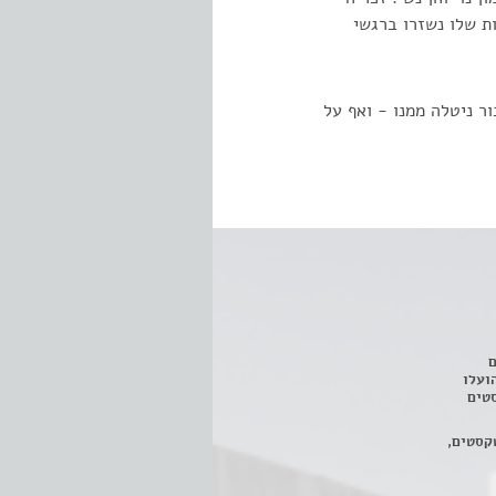
ת שלו נשזרו ברגשי
ר ניטלה ממנו - ואף על
ם
3 מחזות, שהועלו
טים
קסטים,