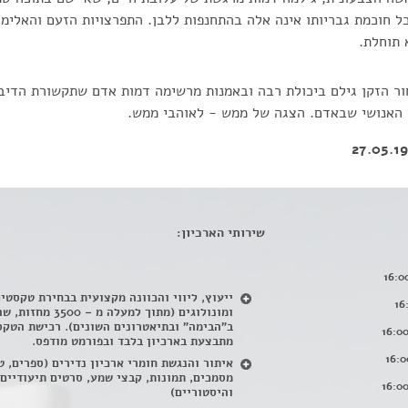
כל חוכמת גבריותו אינה אלה בהתחנפות ללבן. התפרצויות הזעם והאלימו
 תוחלת.
ר הזקן גילם ביכולת רבה ובאמנות מרשימה דמות אדם שתקשורת הדיבו
 האנושי שבאדם. הצגה של ממש - לאוהבי ממש.
שירותי הארכיון:
ייעוץ, ליווי והכוונה מקצועית בבחירת טקסטי
ומונולוגים (מתוך למעלה מ – 500
ב"הבימה" ובתיאטרונים השונים). רכישת הטקס
מתבצעת בארכיון בלבד ובפורמט מודפס.
איתור והנגשת חומרי ארכיון נדירים
(
ספרים, ט
מסמכים, תמונות, קבצי שמע, סרטים תיעודיים
והיסטוריים)