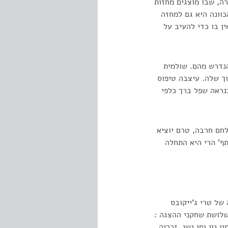
ה, שבו מוצגים מחזות
הכוונה היא גם למחזה
ן בו כדי להעיב על
הנדרש מהם. שולמית
ך שלה. עיצבה טיפוס
כנראה שפל ברך כלפי
לחם חרבה, טרם יוציא
תף' הרי היא התחלה
של טרי ג'ייקובס
שלושת שחקני ההצגה :
נוי וחן נשי. זכריה