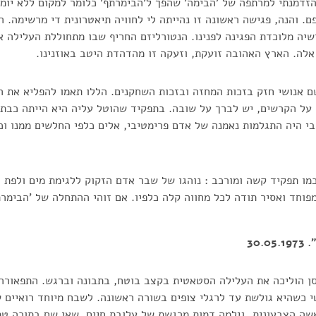
זדמנתי למרתפה של 'הבימה' שהפך ל'הבימרתף' כלומר למקום ללא יומר
פם. והנה, פגישה ראשונה זו נהייתה לי לחוויה תיאטרונית די מרשימה. 
ה מלוכדת הפגינה לפנינו. הנטורליזם החריף שבו מתחוללת העלילה אי
לה. הארץ האהובה זועקת, וזעקה זו מהדהדת היטב באוזנינו.
שם אנושי חזק בזכות המחזה ובזכות השחקנים. הללו תאמו להפליא את 
 על הקרשים, יש לברך על שובה. בתפקיד שהוטל עליה היא הייתה כבתו
בי היה התגלמות נאמנה של אדם פרימטיבי, אלים כלפי החלשים ממנו ו
מו תפקיד קשה ומורכב : נוהגו של שבר אדם הזקוק ללגימת מים ולפת 
פוחד ואסיר תודה לכל מחווה קלה כלפיו. אם זוהי ההתחלה של 'הבימר
30.
ן הוליכה את העלילה הסטאטית בקצב בוטח, בתבונה וברגש. התפאורה 
י כשהיא גולשת עד לרגלי צופים בשורה ראשונה. לשבח מיוחד רואיים 
ה הצבעונית, גילמה דמות מרגשת של עלובת חיים, שאי שם בתוכה טמון 