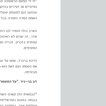
"זו לי הפעם הראשונה שה
נסיוניים או זעירים בהיק
שהוצג וגם למשחק ששלישי
האמת המרה השורה בכל א
הערב כולו הותיר לנו רו
אדר, זה שנים לא ראינוה
שנחרת בזכרון. זכריה טו
התקיפים.
היינץ ברנרד, עמס על שכ
את נשמתו ועם זאת הוא מ
מבטיחה.
דב בר-ניר. "על המשמר". 05.1973
"הבמאית הלן קאוט-האוס
נבנתה בסגנון נטוראליסט
שולמית אדר, בתפקיד האש