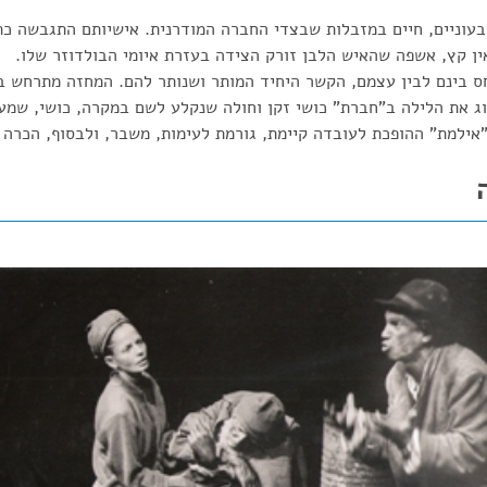
 צבעוניים, חיים במזבלות שבצדי החברה המודרנית. אישיותם התגבשה כ
אין קץ, אשפה שהאיש הלבן זורק הצידה בעזרת איומי הבולדוזר שלו. 
ס בינם לבין עצמם, הקשר היחיד המותר ושנותר להם. המחזה מתרחש ב
 את הלילה ב"חברת" כושי זקן וחולה שנקלע לשם במקרה, כושי, שמעמ
"אילמת" ההופכת לעובדה קיימת, גורמת לעימות, משבר, ולבסוף, הכרה 