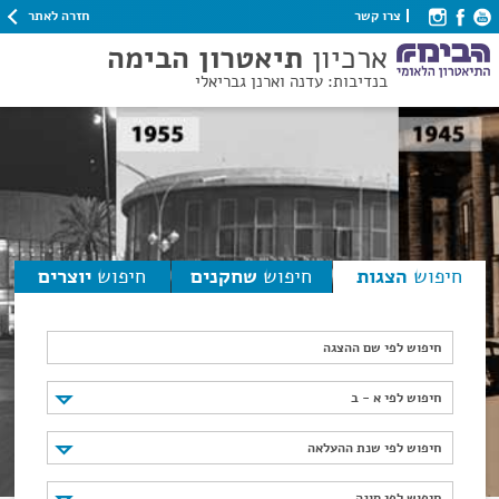
חזרה לאתר
צרו קשר
ארכיון
תיאטרון הבימה
בנדיבות: עדנה וארנן גבריאלי
חיפוש
הצגות
חיפוש
שחקנים
חיפוש
יוצרים
חיפוש לפי שם ההצגה
חיפוש לפי א - ב
חיפוש לפי א - ב
חיפוש לפי שנת ההעלאה
חיפוש לפי שנת ההעלאה
חיפוש לפי סוגה
חיפוש לפי סוגה