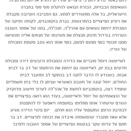
להם כאשר נודע להם כי פיצויים עתידים להגיע אליהם מגרמניה.
השאיפות הכבויות, הכורח הנואש להיקלט סוף סוף בחברה
הישראלית, כל אלה מתעוררים לפתע. גם הסביבה הקרובה מקבלת
את רעיון הפיצויים בהתרגשות. גברת בוקסנבוים, לקוחה ותיקה של
המכולת יוזמת נשואים עם אהרל'ה. חנה'לה, בתה של אסתר השכנה
הטרודה בגידול תינוק מנצלת את משיכתו של תנחום אליה ומוציאה
ממנו סכומי כסף מפעם לפעם, כסף אותו הוא גונב מקופת המכולת
של הוריו.
לאייטשה ויוסל מוכרים את הדירה והמכולת ורוכשים דירה ומכולת
חדשים בבת ים, לאייטשה גם יוזמת את הרחקתו של דב בר לבית
אבות. כשנודע לו הדבר לוקה דב בהתקף לב ומועבר לבית
החולים. יוסל קונה על חשבון האשראי שניתן לו כלי בית חשמליים
שתמיד רצה, בוקסנביום לוחצת על אהר'לה לערוך חישוב מדוקדק
של הוצאותיהם של יוסל ולאייטשה, בעוד הוא רואה בפיצויים את
הגורם שישחרר אותו מתלותו במשפחה ויאפשר לו להתפנות
לכתיבת הרומן התקופתי עליו הוא חולם. יום פינוי הדירה מגיע
אלא שאז מתברר שהמשפחה איבדה את זכותה לפיצויים. דב בר
חתם על עדות שקר בבקשת הפיצויים של אסתר השכנה ולפיכך