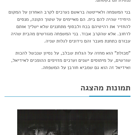
נפסלת גם בקשתם.
בני המשפחה ולאייטשה בראשם נערכים לקרב האחרון על המקום
היחידי שהיה להם בית. הם מאיימים על שטוך הקונה, מנסים
להחזיר את רהיטיהם בכח ולבסוף מתחננים שלא ישליך אותם
לרחוב. אלא שהקרב אבוד. בני המשפחה מגורשים מהבית שהיה
עבורם כתחנת מעבר והם נידונים לגלות שניה.
"מכולת" הוא מחזה על הגלות שבלב, על נסיון שנכשל להכות
שורשים, על מיתוסים ישנים וערכים מזויפים ההופכים לאידיאל,
ואידיאל זה הוא גם שמביא חורבן על המשפחה.
תמונות מהצגה