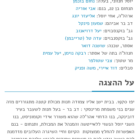
יוסל חנווני, בעלה:
נחום בוכמן
תנחום בן 22, בנם:
אבי אוריה
ארהל'ה, אחי יוסל:
אליעזר יונג
דב בר אביהם:
שמעון פינקל
גב' בוקנסבוים:
יעל דרויאנוב
גב' בוקסנבוים:
עדה טל (טרייבמן)
אסתר, שכנה:
שושנה דואר
חנהל'ה בתה של אסתר:
רבקה נוימן
,
יעל עמית
מר שטוך:
צבי שטולפר
סבלים:
דוד איירי
,
משה ופניק
על ההצגה
יפו 1970. בבית ישן אליו צמודה חנות מכולת קטנה מתגוררים מזה
שנים בני משפחת מרינסקי : דב בר - בעל חנות לשעבר בעיר
דובינקה, בנו הדחוי אהר'לה שהוא משורר אידי וקומוניסט, בנו
השני יוסל הנשוי ללאייטשה והמנהל את המכולת, ותנחום - בנם
האפשרות להחלץ ממצוקות הקיום וחיי השיגרה העלובים מזדמנת