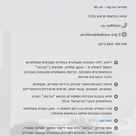
חמישי 09:00 - 16:00
הגעה בתיאום מראש בלבד
03-5266720
archive@habima.org.il
שירותי הארכיון:
ייעוץ, ליווי והכוונה מקצועית בבחירת טקסטים ומונולוגים
(מתוך למעלה מ – 3500 מחזות, שהועלו ב"הבימה"
ובתיאטרונים השונים). רכישת הטקסטים מתבצעת בארכיון
בלבד ובפורמט מודפס.
איתור והנגשת חומרי ארכיון נדירים
(
ספרים, טקסטים,
מסמכים, תמונות, קבצי שמע, סרטים תיעודיים והיסטוריים)
סיוע בהכנת עבודות ותחקירים בנושא "הבימה" בפרט
והתיאטרון העברי והישראלי בכלל
.
חדר הצפייה מרווח ובו ניתן לצפות ב- 400 הצגות מצולמות
משנות השבעים והלאה (בתיאום מראש!)
תעריפון
אתר ארכיון "הבימה" הינו אתר לימוד ומחקר שאיננו מסחרי,
ללא מטרות רווח. הזכויות למרבית התמונות שבאתר הארכיון