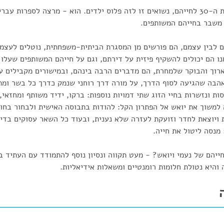
יואש ונעמי, שניהם בשנות ה-30 לחייהם, נשואים זו לזה פלוס ילדים. הוא - מרצה לספרו
ת משבר בחייהם המשותפים.
ם לבין עצמם, הם פורשים מן המסגרת הביתית-משפחתית, נוטלים לעצמ
נו הם יכולים להשקיף פיזית על דירתם, וגם על חייהם המשותפים שעלו 
רוך והבוקר שלמחרת, הם מדברים הרבה בינהם, ובמישורים מקבילים על
הבה שהגיעה לסוף הדרך, על מורה דרך רוחני שנמק כדרך כל בשר ומת
ות ונזשרות בחיי הזוג שתי דמויות נוספות: ברקו, ידיד משותף ומחזאי,
ה למשוך את יואש אל הפתרון הקל: להודות בתבוסה האישית ולבחור בחו
ויוצאת לחדר וזועקת לעזרה שלא נענית, ובעוד כל השאר עסוקים בדי
 מנסה ליטול את חייה.
יהם של נעמי ויואש? - מעט תקווה ונסיון נוסף להתמודד עם העתיד ב
היא נטולת חלומות רומנטיים ומשאלות אידיאליות.