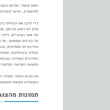
לתיאטרון, הגיעו לנקוד
כדי ללבן את הבעיות בינ
מלון לא רחוק מביתם, ממ
של אחר הצהריים, לילה א
על בגידות שמומשו, על א
והדיבורים המתישים, נכנס
בנסיון ובכשלונות, ומנס
החדרנית הצעירה הנכנסת 
המעשה הטראגי הקיצוני:
מה מביא השחר העולה לחי
כשנקודת המוצא השתנתה ו
תמונות מהצגה