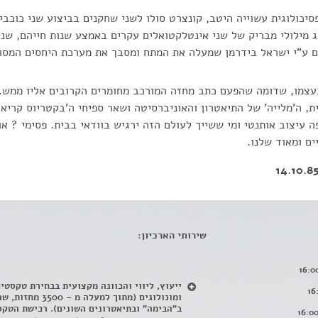
יכולוגית עשוייה היטב, קונצרט סולו לשני שחקנים בביצוע שני כוכבי 
פונג מילולי מבריק של שני אינטלקטואלים עקרים באמצע שנות חייהם, שנ
לם ע"י ישראל בידרמן שמעלה את המתח ומסבך את מערכת היחסים המסו
עצמו, שדומה שהפעם כתב מחזה המורכב מחומרים הקרובים אליו ממש.
ת, ה'מלייה' של התיאטרון והאוניברסיטה ושאר ספיחי ה'בקטריוס קריא
 עיצוב אותנטי ומי ששייך לעולם הזה ירגיש בוודאי בבית. פסימי ? אופ
ם ומאוד שלנו.
שירותי הארכיון:
ייעוץ, ליווי והכוונה מקצועית בבחירת טקסטי
ומונולוגים (מתוך למעלה מ – 500
ב"הבימה" ובתיאטרונים השונים). רכישת הטקס