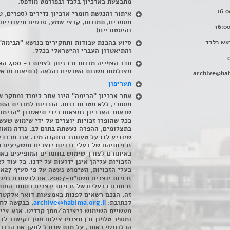
מתבצעת בארכיון בלבד ובפורמט מודפס.
איתור והנגשת חומרי ארכיון נדירים
(
ספרים, ט
מסמכים, תמונות, קבצי שמע, סרטים תיעודיים
והיסטוריים)
אש בלבד
סיוע בהכנת עבודות ותחקירים בנושא "הבימה"
והתיאטרון העברי והישראלי בכלל
.
חדר הצפייה מרווח ובו
מצולמות משנות השבעים והלאה (בתיאום מראש
archive@hab
תעריפון
אתר ארכיון "הבימה" הינו אתר לימוד ומחקר ש
מסחרי, ללא מטרות רווח. הזכויות למרבית התמ
שבאתר הארכיון נמצאות בידי תיאטרון "הבימה
ככל שהופרו זכויות יוצרים על ידי שימוש שעשי
בתצלומים, ההפרה נעשתה בתום לב. נודה מאוד
שיודיע לנו על טעותנו ונתקנה מיד. אנו מכבדי
זכויותיהם של בעלי זכויות יוצרים ומשקיעים 
באיתורם לצורך שימוש בחומרים המופיעים בא
הזכויות עליהן אינן ידועות על ידנו. כל עוד ל
בעלי הזכויו
זכויות יוצרים תשס"ח-2007. אם לדעתכם 
זכותכם כבעלים של זכויות יוצרים בחומר המופ
זה, הנכם רשאים לפנות באמצעות דואר אלקטרו
לכתובת:
archive@habima.org.il
, בבקשה לח
מעשיית השימוש ביצירה/מתן קרדיט. אנא ציינ
ומספר טלפון וכן תצרפו צילום מסך וקישור לד
הרלוונטי באתר, על מנת שנוכל לתקן את הדבר.