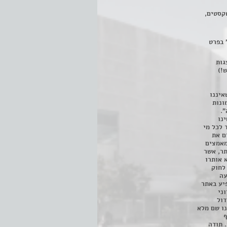
קסטים,
 בפרט
 ניתן לצפות ב- 400 הצגות
!)
איננו
ונות
".
נו
 לכל מי
ם את
מאמצים
תר, אשר
א אותרו
ת, השימוש נעשה על פי סעיף 27א לחוק
נפגעה
יע באתר
ני
דול
ו שם מלא
ף
 תודה