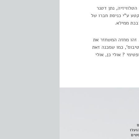
הטלוויזיה, נתן דטנר
קטע ע"י כניסת חברו של
בכת ממילא.
 זהו מחזה המשחזר את
טיבוס', כמו שמכנה זאת
טימי ? אולי כן, אולי
ם
3 מחזות, שהועלו
טים