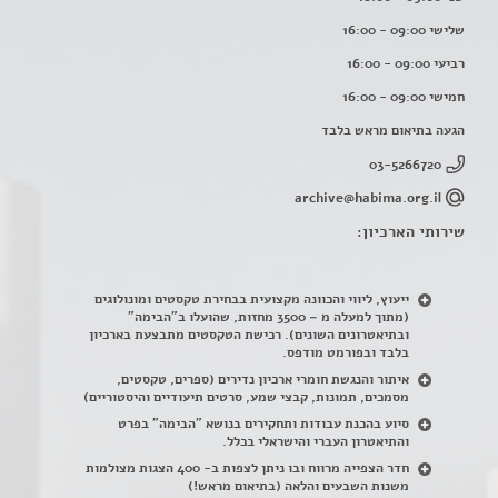
שלישי 09:00 - 16:00
רביעי 09:00 - 16:00
חמישי 09:00 - 16:00
הגעה בתיאום מראש בלבד
03-5266720
archive@habima.org.il
שירותי הארכיון:
ייעוץ, ליווי והכוונה מקצועית בבחירת טקסטים ומונולוגים
(מתוך למעלה מ – 3500 מחזות, שהועלו ב"הבימה"
ובתיאטרונים השונים). רכישת הטקסטים מתבצעת בארכיון
בלבד ובפורמט מודפס.
איתור והנגשת חומרי ארכיון נדירים
(
ספרים, טקסטים,
מסמכים, תמונות, קבצי שמע, סרטים תיעודיים והיסטוריים)
סיוע בהכנת עבודות ותחקירים בנושא "הבימה" בפרט
והתיאטרון העברי והישראלי בכלל
.
חדר הצפייה מרווח ובו ניתן לצפות ב- 400 הצגות מצולמות
משנות השבעים והלאה (בתיאום מראש!)