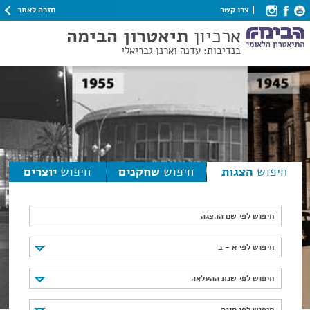
חזרה לאתר
צרו קשר
ארכיון
תיאטרון הבימה
בנדיבות: עדנה וארנן גבריאלי
חיפוש
הצגות
חיפוש
שחקנים
חיפוש
יוצרים
חיפוש לפי שם ההצגה
חיפוש לפי א - ב
חיפוש לפי א - ב
חיפוש לפי שנת ההעלאה
חיפוש לפי שנת ההעלאה
חיפוש לפי סוגה
חיפוש לפי סוגה