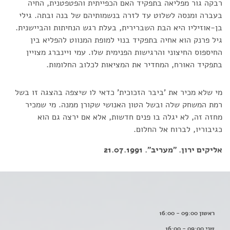
רבקה גור מפליאה בתפקיד האם הכפייתית והפטפטנית, החיה
בעברה ומנסה לשלוט עד לזרה בנשמותיהם של בנה ובתה. גילי
בן-אוזיליו היא הבת השברירית, בעלת רגש הנחיתות והביישנית.
גיל פרנק הוא אחיה בתפקיד בנוי למופת המנווט להפליא בין
החיספוס החיצוני והרגישות הפנימית שלו. עמי ויינברג מצויין
בתפקיד האורח, המחדיר את המציאות לכלוב החלומות.
מי שלא מכיר את 'ביבר הזכוכית' כדאי לו שיצפה בהצגה זו בשל
רמת המשחק שלה ובשל הטון האנושי שקורן ממנה. מי שמכיר
מחזה זה, לא יגלה בו פנים חדשות, אלא אם ירצה גם הוא
כגיבוריו, לברוח אל החלום.
אליקים ירון. "מעריב". 21.07.1991
ראשון 09:00 - 16:00
שני 09:00 - 16:00