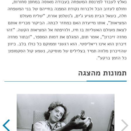
נאלץ לעבוד לפרנסת המשפחה בעבודה מאוסה במחסן סחורות,
וחולם לעזוב הכל ולברוח נקודת המפנה בחייהם של בני המשפחה
חלה, כשאל הבית מגיע ג'ים, ג'נטלמן אורח, ''שליח מעולם
המציאות'', אותו מייעדת האם כמחזר לבתה. הביקור מכריח אותם
לצאת מעולם האשליות בו חיו, ולהיפתח אל המציאות הקשה. ''זהו
מחזה זיכרון'', אומר תום, המגלם את דמות המספר, ''ובתור מחזה
זיכרון הוא אינו ריאליסטי. הוא רגשני וממוקם כל כולו בלב. כיוון
שהזיכרון מלווה תמיד בצלילים של מוסיקה, נשמע קול הסקסופון
כל הזמן ברקע''.
תמונות מהצגה