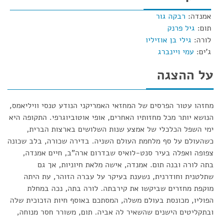
אמנדה:
רבקה גור
תום:
גיל פרנק
לורה:
גילי בן אוזיליו
ג'ים:
עמי ויינברג
על ההצגה
מחזהו עטור הפרסים של המחזאי האמריקני הנודע טנסי וויליאמס,
הנושא יותר מכל מחזותיו האחרים, אופי אוטוביוגרפי. התקופה היא
ימי השפל הכלכלי של אמצע שנות השלושים בארצות הברית,
כשהעולם על סף מלחמת העולם השניה. בדירה שכורה, בלב שכונה
צפופה ואפלה בעיר סנט-לואיס שבדרום ארה"ב, חיים אמנדה,
בתה לורה ובנה תום. אמנדה, אישה מלאת חיוניות, אך גם
שתלטנית וחודרנית, נשענת בעיקר על עברה הזוהר, עת היתה
מוקפת מחזרים שביקשו את קירבתה. לורה בתה, נכה במחלת
הפוליו, מכונסת בעולם משלה, המסתכם באוסף חיות הזכוכית שלה
ובתקליטים הישנים שהשאיר לה אביה. תום, משורר חסר מנוחה,