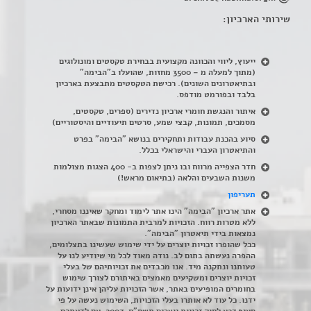
שירותי הארכיון:
ייעוץ, ליווי והכוונה מקצועית בבחירת טקסטים ומונולוגים
(מתוך למעלה מ – 3500 מחזות, שהועלו ב"הבימה"
ובתיאטרונים השונים). רכישת הטקסטים מתבצעת בארכיון
בלבד ובפורמט מודפס.
איתור והנגשת חומרי ארכיון נדירים
(
ספרים, טקסטים,
מסמכים, תמונות, קבצי שמע, סרטים תיעודיים והיסטוריים)
סיוע בהכנת עבודות ותחקירים בנושא "הבימה" בפרט
והתיאטרון העברי והישראלי בכלל
.
חדר הצפייה מרווח ובו ניתן לצפות ב- 400 הצגות מצולמות
משנות השבעים והלאה (בתיאום מראש!)
תעריפון
אתר ארכיון "הבימה" הינו אתר לימוד ומחקר שאיננו מסחרי,
ללא מטרות רווח. הזכויות למרבית התמונות שבאתר הארכיון
נמצאות בידי תיאטרון "הבימה".
ככל שהופרו זכויות יוצרים על ידי שימוש שעשינו בתצלומים,
ההפרה נעשתה בתום לב. נודה מאוד לכל מי שיודיע לנו על
טעותנו ונתקנה מיד. אנו מכבדים את זכויותיהם של בעלי
זכויות יוצרים ומשקיעים מאמצים באיתורם לצורך שימוש
בחומרים המופיעים באתר, אשר הזכויות עליהן אינן ידועות על
ידנו. כל עוד לא אותרו בעלי הזכויות, השימוש נעשה על פי