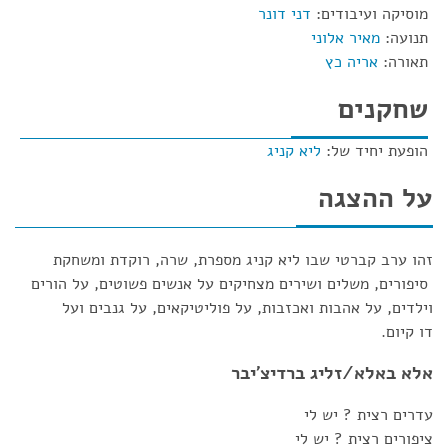
מוסיקה ועיבודים:
דני דונר
תנועה:
מאיר אלוני
תאורה:
אריה כץ
שחקנים
הופעת יחיד של:
ליא קניג
על ההצגה
זהו ערב קברטי שבו ליא קניג מספרת, שרה, רוקדת ומשחקת
סיפורים, משלים ושירים מצחיקים על אנשים פשוטים, על הורים
וילדים, על אהבות ואכזבות, על פוליטיקאים, על גנבים ועל
דו קיום.
אלא באלא/זליג ברדיצ'יבר
עדרים רצית ? יש לי
ציפורים רצית ? יש לי