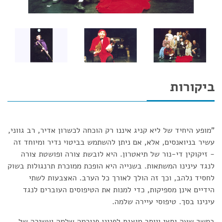
ביקורות
"מופע היחיד של ליא קניג איננו רק הוכחה לכשרון אדיר, רב גווני,
עשיר בניואנסים, אלא, אם ניתן להשתמש בביטוי נדיר ומיוחד זה
- זיקוקין די-נור של תיאטרון. היא לובשת צורה ופושטת צורה
לנגד עינינו המשתאות. בשנייה היא הופכת ממוכרת תרנגולות בשוק
לחסיד נלהב, וכך זה הולך לאורך כל הערב. האצבעות לשתי
הידיים אינן מספיקות, כדי למנות את הטיפוסים העוברים לנגד
עינינו בסך. טיפוסי עיירה שלמה.
במשך שעה וחצי ויותר מוצגת לפנינו פנורמה שלמה ועשירה של