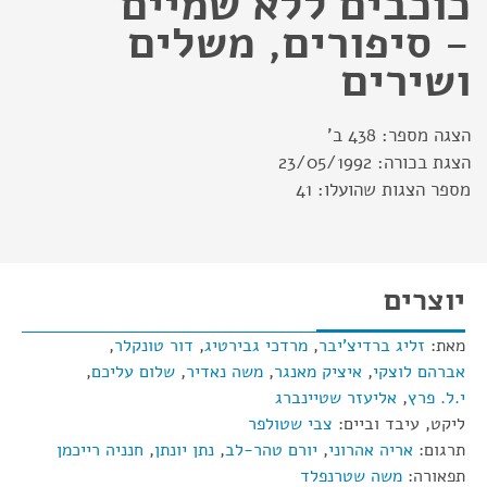
כוכבים ללא שמיים
- סיפורים, משלים
ושירים
הצגה מספר:
438 ב'
הצגת בכורה:
23/05/1992
מספר הצגות שהועלו:
41
יוצרים
מאת:
זליג ברדיצ'יבר
,
מרדכי גבירטיג
,
דור טונקלר
,
אברהם לוצקי
,
איציק מאנגר
,
משה נאדיר
,
שלום עליכם
,
י.ל. פרץ
,
אליעזר שטיינברג
ליקט, עיבד וביים:
צבי שטולפר
תרגום:
אריה אהרוני
,
יורם טהר-לב
,
נתן יונתן
,
חנניה רייכמן
תפאורה:
משה שטרנפלד