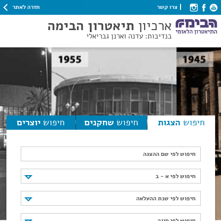
חזרה לאתר
צרו קשר
ארכיון
תיאטרון הבימה
בנדיבות: עדנה וארנן גבריאלי
חיפוש
הצגות
חיפוש
שחקנים
חיפוש
יוצרים
חיפוש לפי שם ההצגה
חיפוש לפי א - ב
חיפוש לפי א - ב
חיפוש לפי שנת ההעלאה
חיפוש לפי שנת ההעלאה
חיפוש לפי סוגה
חיפוש לפי סוגה