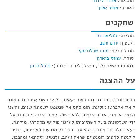
מוסיקה:
אלדד לידור
תאורה:
מאיר אלון
שחקנים
מולינה:
ג'וליאנו מר
ולנטין:
יורם חטב
מנהל הכלא:
מומו טרלובסקי
סוהר:
עמוס בוארון
דמויות הנשים (לני, מישל, לידיה ומרתה):
מיכל הרמן
על ההצגה
בבית סוהר, במדינה דרום אמריקאית, כלואים שני אזרחים. האחד,
לואיז אלברטו מולינה, הומוסקסואל שנשפט לשמונה שנים, והשני,
ולנטין אראגי, אזרח שנאסר ללא משפט לאחר שנחטף ברחוב על
ידי השלטונות בשל השתייכותו לארגון פוליטי מחתרתי. מולינה,
מעצב חלונות ראווה במקצועו, וחסר כל מודעות פוליטית, מספר
לולנטין סרטים רומנטיים שראה ואהב. ולנטין, עיתונאי ומהפכן,