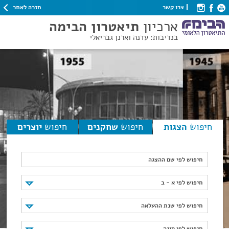
חזרה לאתר
צרו קשר
ארכיון
תיאטרון הבימה
בנדיבות: עדנה וארנן גבריאלי
חיפוש
הצגות
חיפוש
שחקנים
חיפוש
יוצרים
חיפוש לפי שם ההצגה
חיפוש לפי א - ב
חיפוש לפי א - ב
חיפוש לפי שנת ההעלאה
חיפוש לפי שנת ההעלאה
חיפוש לפי סוגה
חיפוש לפי סוגה