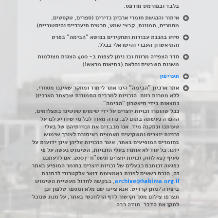
בלבד ובפורמט מודפס.
איתור והנגשת חומרי ארכיון נדירים
(
ספרים, טקסטים,
מסמכים, תמונות, קבצי שמע, סרטים תיעודיים והיסטוריים)
סיוע בהכנת עבודות ותחקירים בנושא "הבימה" בפרט
והתיאטרון העברי והישראלי בכלל
.
חדר הצפייה מרווח ובו ניתן לצפות ב- 400 הצגות מצולמות
משנות השבעים והלאה (בתיאום מראש!)
תעריפון
אתר ארכיון "הבימה" הינו אתר לימוד ומחקר שאיננו מסחרי,
ללא מטרות רווח. הזכויות למרבית התמונות שבאתר הארכיון
נמצאות בידי תיאטרון "הבימה".
ככל שהופרו זכויות יוצרים על ידי שימוש שעשינו בתצלומים,
ההפרה נעשתה בתום לב. נודה מאוד לכל מי שיודיע לנו על
טעותנו ונתקנה מיד. אנו מכבדים את זכויותיהם של בעלי
זכויות יוצרים ומשקיעים מאמצים באיתורם לצורך שימוש
בחומרים המופיעים באתר, אשר הזכויות עליהן אינן ידועות על
ידנו. כל עוד לא אותרו בעלי הזכויות, השימוש נעשה על פי
סעיף 27א לחוק זכויות יוצרים תשס"ח-2007. אם לדעתכם
נפגעה זכותכם כבעלים של זכויות יוצרים בחומר המופיע באתר
זה, הנכם רשאים לפנות באמצעות דואר אלקטרוני לכתובת:
archive@habima.org.il
, בבקשה לחדול מעשיית השימוש
ביצירה/מתן קרדיט. אנא ציינו שם מלא ומספר טלפון וכן
תצרפו צילום מסך וקישור לדף הרלוונטי באתר, על מנת שנוכל
לתקן את הדבר. תודה רבה.