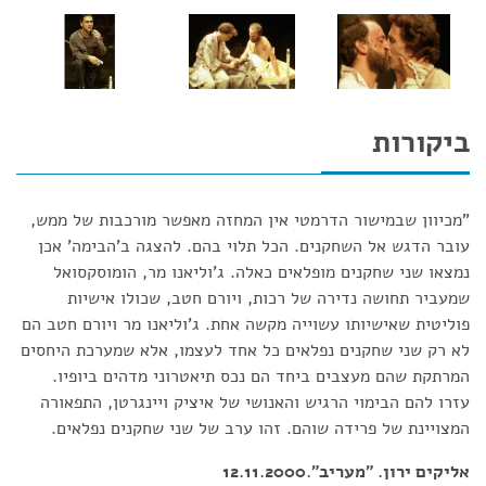
ביקורות
"מכיוון שבמישור הדרמטי אין המחזה מאפשר מורכבות של ממש,
עובר הדגש אל השחקנים. הכל תלוי בהם. להצגה ב'הבימה' אכן
נמצאו שני שחקנים מופלאים כאלה. ג'וליאנו מר, הומוסקסואל
שמעביר תחושה נדירה של רכות, ויורם חטב, שכולו אישיות
פוליטית שאישיותו עשוייה מקשה אחת. ג'וליאנו מר ויורם חטב הם
לא רק שני שחקנים נפלאים כל אחד לעצמו, אלא שמערכת היחסים
המרתקת שהם מעצבים ביחד הם נכס תיאטרוני מדהים ביופיו.
עזרו להם הבימוי הרגיש והאנושי של איציק ויינגרטן, התפאורה
המצויינת של פרידה שוהם. זהו ערב של שני שחקנים נפלאים.
אליקים ירון. "מעריב".12.11.2000