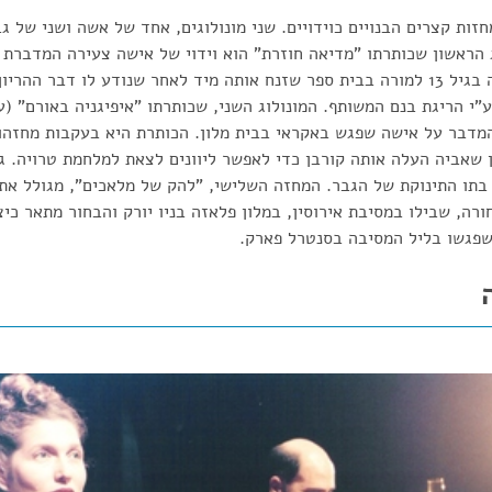
ות קצרים הבנויים כוידויים. שני מונולוגים, אחד של אשה ושני של ג
 הראשון שכותרתו "מדיאה חוזרת" הוא וידוי של אישה צעירה המדברת
ומגוללת את סיפור הריונה בגיל 13 למורה בבית ספר שזנח אותה מיד לאחר שנודע לו דב
"י הריגת בנם המשותף. המונולוג השני, שכותרתו "איפיגניה באורם" (ע
מדבר על אישה שפגש באקראי בבית מלון. הכותרת היא בעקבות מחזהו 
 שאביה העלה אותה קורבן כדי לאפשר ליוונים לצאת למלחמת טרויה. גם מ
בתו התינוקת של הגבר. המחזה השלישי, "להק של מלאכים", מגולל את 
ורה, שבילו במסיבת אירוסין, במלון פלאזה בניו יורק והבחור מתאר כיצ
שפגשו בליל המסיבה בסנטרל פארק.