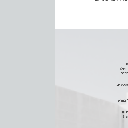
ם
3 מחזות, שהועלו
טים
קסטים,
 בפרט
 ניתן לצפות ב- 400 הצגות
!)