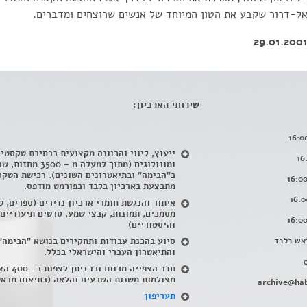
אל-דרור שקבע את הטון המיוחד של אנשים שרוצחים ומדברים.
שירותי הארכיון:
ייעוץ, ליווי והכוונה מקצועית בבחירת טקסטי
ומונולוגים (מתוך למעלה מ – 500
ב"הבימה" ובתיאטרונים השונים). רכישת הטקס
מתבצעת בארכיון בלבד ובפורמט מודפס.
איתור והנגשת חומרי ארכיון נדירים
(
ספרים, ט
מסמכים, תמונות, קבצי שמע, סרטים תיעודיים
והיסטוריים)
אש בלבד
סיוע בהכנת עבודות ותחקירים בנושא "הבימה"
והתיאטרון העברי והישראלי בכלל
.
חדר הצפייה מרווח ובו
מצולמות משנות השבעים והלאה (בתיאום מראש
archive@hab
תעריפון