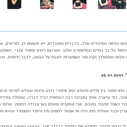
וא הנימה המינורית שלה. הדברים מעובדים, יש תשומת לב לפרטים, אב
חסר כל כך בחיים ובתיאטרון שלנו. התרגום רהוט ומאוד עברי. האפקט
 שלום שמואלוב וקרן מור האפשרות לשבת על הבמה, לדבר ולחוות. זהו 
25
וא הפער בין מידע מזעזע וטון סיפורי רוגע ונינוח שגולש לפרטי פרטי
גה, כפי שיצרה אותו בתבונה רבה הבמאית רביד דברה, שמעלה בפירוש
סוד האפל שחבוי בתוכם. שני שחקנים עושים כאן עבודה למופת. שלום 
ין וככל שעולה החן הזה אי אפשר לחמוק מין היסוד המצמרר שהוא מס
ל ובטון מיוחד, מספרת את הסיפור כבדרך אגב. ההצגה הקטנה והמצויי