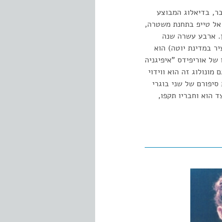
בר, בדיאלוג המבוצע
 אל טייפ בתחנת משטרה,
ר ההריון. ארבע עשרה שנה
יר במדינת יוטה) הוא
של אוריפידס "איפיגניה
ונולוג זה הוא ווידוי
סיפורם של שני בוגרי
ד הוא וחבריו תקפו,