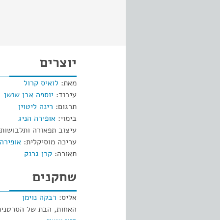
יוצרים
מאת:
לואיס קרול
עיבוד:
יוספה אבן שושן
תרגום:
רינה ליטוין
בימוי:
אופירה הניג
עיצוב תפאורה ותלבושות
עריכה מוסיקלית:
אופירה 
תאורה:
קרן גרנק
שחקנים
אליס:
רבקה נוימן
האחות, הבת של הסרטנית,