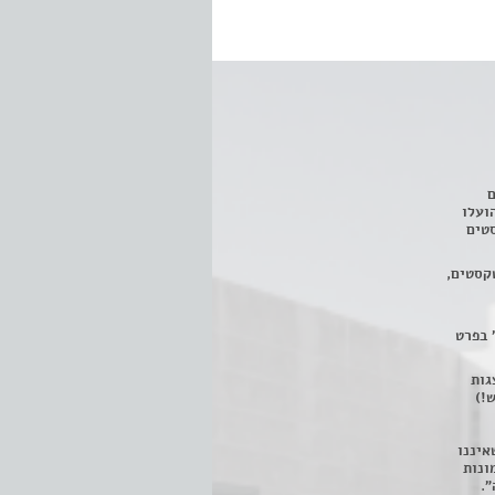
ם
3 מחזות, שהועלו
טים
קסטים,
 בפרט
 ניתן לצפות ב- 400 הצגות
!)
איננו
ונות
".