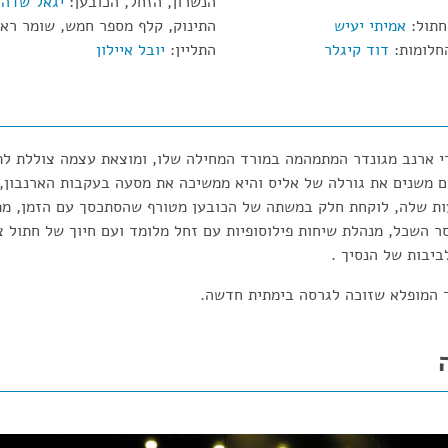
הנשרון, הזחל, הכובען:
יגאל שדה
חתול:
אמיתי יעיש
התינוק, קלף מספר חמש, שומר רא
חלומות:
דוד קיגלר
התליין:
יובל איילון
 ארנב מגונדר המתמהמה במורד המחילה שלו, ומוצאת עצמה צוללת לת
ים משנים את גורלה של אליס והיא ממשיכה את מסעה בעקבות הארנבון,
ת שלה, לוקחת חלק במשתה של הכובען מטורף שהסתכסך עם הזמן, מת
ר השכל, מנהלת שיחות פילוסופיות עם זחל מלומד ועם חיוך של חתול צ
יבות של הנסיך .
ר המופלא שזוכה לגרסה בימתית חדשה.