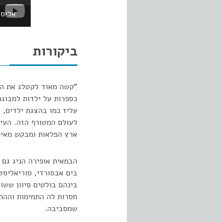
אליס 
ביקורות
"קשה מאוד לקטלג את הה
כספרות על ילדות למבוגר
עליז כמו בהצגת ילדים, 
לעולם המטורף הזה. העיב
ארץ הפלאות ומבקש מאיתנ
הבמאית אופירה הניג גם 
בים אבסורדי, סוריאליסט
בינהם בולטים סיוון ששו
חסרות לה התמימות וההתנ
שמסביבה.