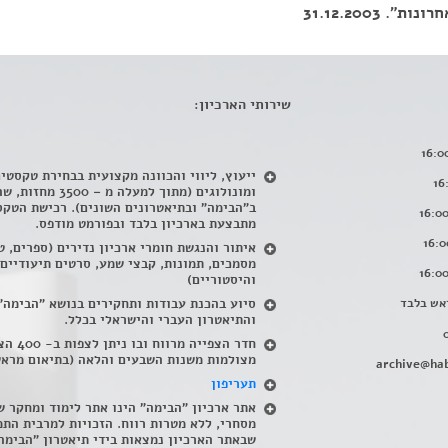
. 31.12.2003
שירותי הארכיון:
ייעוץ, ליווי והכוונה מקצועית בבחירת טקסטי
ומונולוגים (מתוך למעלה מ – 500
ב"הבימה" ובתיאטרונים השונים). רכישת הטקס
מתבצעת בארכיון בלבד ובפורמט מודפס.
איתור והנגשת חומרי ארכיון נדירים
(
ספרים, ט
מסמכים, תמונות, קבצי שמע, סרטים תיעודיים
והיסטוריים)
אש בלבד
סיוע בהכנת עבודות ותחקירים בנושא "הבימה"
והתיאטרון העברי והישראלי בכלל
.
חדר הצפייה מרווח ובו
מצולמות משנות השבעים והלאה (בתיאום מראש
archive@hab
תעריפון
אתר ארכיון "הבימה" הינו אתר לימוד ומחקר ש
מסחרי, ללא מטרות רווח. הזכויות למרבית התמ
שבאתר הארכיון נמצאות בידי תיאטרון "הבימה