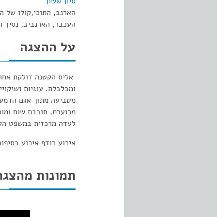
סיון ששון
הארנב, התוכי,קולו של ה
העכבר, הארנביב, נסיך ה
על ההצגה
אליס הקטנה דולקת אחרי
ומבלבלת. עוגיות ושיקוי
מטביעה מתוך אגם הדמעו
מכוערת, חובבת שום ומוס
לעדה מרכזית במשפט הלב
אירוע רודף אירוע בסיפו
תמונות מהצגה