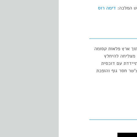
ש המלכה:
דימה רוס
וך ארץ פלאות קסומה
 מצליחה להיחלץ
יידדת עם דוכסית
'שר חסר גוף והופכת