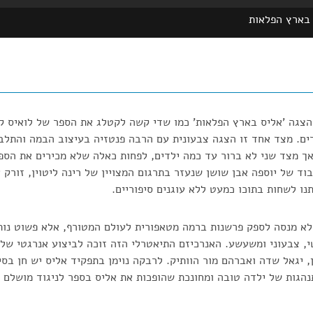
בארץ הפלאות
צגה 'אליס בארץ הפלאות' כמו שדי קשה לקטלג את הספר של לואיס קר
ים. מצד אחד זו הצגה צבעונית עם הרבה פנטזיה בעיצוב הבמה והתלב
אך מצד שני לא ברור עד כמה ילדים, לפחות כאלה שלא מכירים את הספ
וד של יוספה אבן שושן שנעזר בתרגום המצויין של רינה ליטוין, זורק 
ו לשחות בתוכו כמעט ללא עוגנים סיפוריים.
לא מנסה לספק פרשנות ברמה מטאפורית לעולם המטורף, אלא פשוט נות
י, צבעוני ומשעשע. האנרכיזם התיאטרלי הזה זוכה לביצוע אנרגטי ש
ן, יגאל שדה ואברהם מור הוותיק. לרבקה נוימן בתפקיד אליס יש חן בס
הגות של ילדה טובה ומחונכת שהופכות את אליס בספר לניגוד מושלם ל