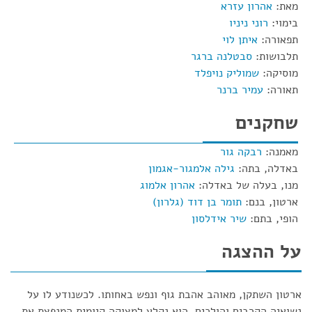
מאת:
אהרון עזרא
בימוי:
רוני ניניו
תפאורה:
איתן לוי
תלבושות:
סבטלנה ברגר
מוסיקה:
שמוליק נויפלד
תאורה:
עמיר ברנר
שחקנים
מאמנה:
רבקה גור
באדלה, בתה:
גילה אלמגור-אגמון
מנו, בעלה של באדלה:
אהרון אלמוג
ארטון, בנם:
תומר בן דוד (גלרון)
הופי, בתם:
שיר אידלסון
על ההצגה
ארטון השתקן, מאוהב אהבת גוף ונפש באחותו. לכשנודע לו על
נשואיה הקרבים והולכים, הוא נקלע למצוקה קיומית המנפצת את