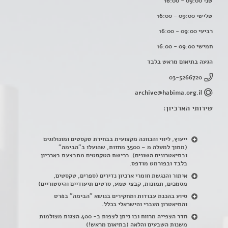
שני 09:00 - 16:00
שלישי 09:00 - 16:00
רביעי 09:00 - 16:00
חמישי 09:00 - 16:00
הגעה בתיאום מראש בלבד
03-5266720
archive@habima.org.il
שירותי הארכיון:
ייעוץ, ליווי והכוונה מקצועית בבחירת טקסטים ומונולוגים
(מתוך למעלה מ – 3500 מחזות, שהועלו ב"הבימה"
ובתיאטרונים השונים). רכישת הטקסטים מתבצעת בארכיון
בלבד ובפורמט מודפס.
איתור והנגשת חומרי ארכיון נדירים
(
ספרים, טקסטים,
מסמכים, תמונות, קבצי שמע, סרטים תיעודיים והיסטוריים)
סיוע בהכנת עבודות ותחקירים בנושא "הבימה" בפרט
והתיאטרון העברי והישראלי בכלל
.
חדר הצפייה מרווח ובו ניתן לצפות ב- 400 הצגות מצולמות
משנות השבעים והלאה (בתיאום מראש!)