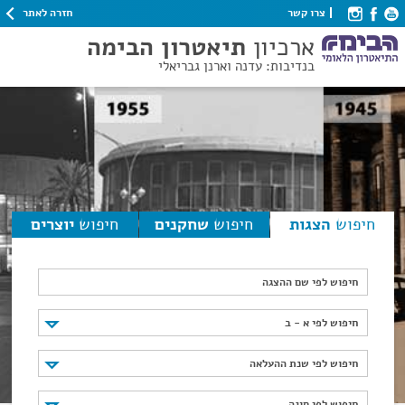
חזרה לאתר
צרו קשר
ארכיון
תיאטרון הבימה
בנדיבות: עדנה וארנן גבריאלי
חיפוש
הצגות
חיפוש
שחקנים
חיפוש
יוצרים
חיפוש לפי שם ההצגה
חיפוש לפי א - ב
חיפוש לפי א - ב
חיפוש לפי שנת ההעלאה
חיפוש לפי שנת ההעלאה
חיפוש לפי סוגה
חיפוש לפי סוגה