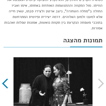
הוויתו. מול התקווה וההתגשמות האוחזות באחותו, אימו ואביו
החולה ב"מחלה השחורה", ניצב ארטון ולצידו סבתו, שאין חייה
אלא למענו ולמען האלוהים. דרמה יצירית ופיוטית המתרחשת
בתוככי משפחה הנקרעת בין תקוות נואשות, אמונות טפלות ואהבות
אסורות.
תמונות מהצגה