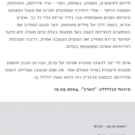
חייהם לתיאטרון, ומאוהב באחותו, הופי - שיר אידלסון, התגלמות
התקווה והיופי - אולי היחידה שמסוגלת לפרוץ את מעגל המצוקה
והעיוות הפנים משפחתית שבו גילוי עריות גלוי כל כך. אהרון
עזרא, בשפה דלה של מילים פשוטות, יוצר סגנון המחייב את
השחקנים להתייחס לשפה כאל ממשות בעלת קיום משלה ולא חיקוי
יומיומי גרידא ומחייב את הצופים הקשבה אחרת, דרוכה המרמזת
לחידתיות שאינה מתפענחת בקלות.
איתן לוי יצר להצגה מסגרת אמינה של פנים, שברגע הנכון חושפת
מסגרת חיצונית כאילו מעולם אחר. אין ספק שהצגה מצליחה להפוך
מלודרמה לכמעט טרגדיה וזה הישג שאין לזלזל בו.
מיכאל הנדלזלץ. "הארץ". 12.05.2004
ראשון 09:00 - 16:00