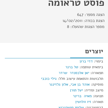
פוסט טראומה
הצגה מספר:
647
הצגת בכורה:
14/02/2011
מספר הצגות שהועלו:
8
יוצרים
בימוי:
דדי ברון
בימאית שותפה:
טל ברנר
תפאורה:
יאן אלכסנדר שרדר
תלבושות והתאמת עיצוב חלל:
גילי כוכבי
מוסיקה:
אוהד בן אבי
,
אלון גלזינגר
מיצב ומדיה:
יעל תורן
תנועה:
מאיה ברינר
תאורה:
זיו וולושין
דרמטורגיה:
שלומי מושקוביץ