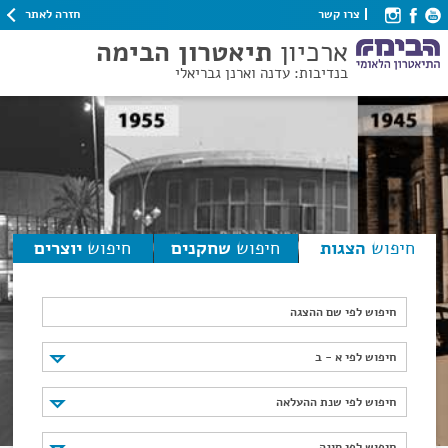
חזרה לאתר
צרו קשר
ארכיון
תיאטרון הבימה
בנדיבות: עדנה וארנן גבריאלי
חיפוש
הצגות
חיפוש
שחקנים
חיפוש
יוצרים
חיפוש לפי שם ההצגה
חיפוש לפי א - ב
חיפוש לפי א - ב
חיפוש לפי שנת ההעלאה
חיפוש לפי שנת ההעלאה
חיפוש לפי סוגה
חיפוש לפי סוגה