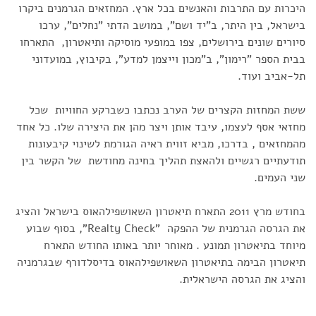
היכרות עם התרבות והאנשים בכל ארץ. המחזאים הגרמנים ביקרו
בישראל, בין היתר, ב"יד ושם", במושב הדתי "נחלים", ערכו
סיורים שונים בירושלים, צפו במופעי מוסיקה ותיאטרון, התארחו
בבית הספר "רימון", ב"מכון וייצמן למדע", בקיבוץ, במועדוני
תל-אביב ועוד.
ששת המחזות הקצרים של הערב נכתבו כשברקע החוויות שכל
מחזאי אסף לעצמו, עיבד אותן ויצר מהן את היצירה שלו. כל אחד
מהמחזאים , בדרכו, מביא זווית ראיה הגורמת לשינוי קיבעונות
תודעתיים רגשיים ולהאצת תהליך בחינה מחודשת של הקשר בין
שני העמים.
בחודש מרץ 2011 התארח תיאטרון השאושפילהאוס בישראל והציג
את הגרסה הגרמנית של ההפקה "Realty Check", בסוף שבוע
מיוחד בתיאטרון תמונע . מאוחר יותר באותו החודש התארח
תיאטרון הבימה בתיאטרון השאושפילהאוס בדיסלדורף שבגרמניה
והציג את הגרסה הישראלית.