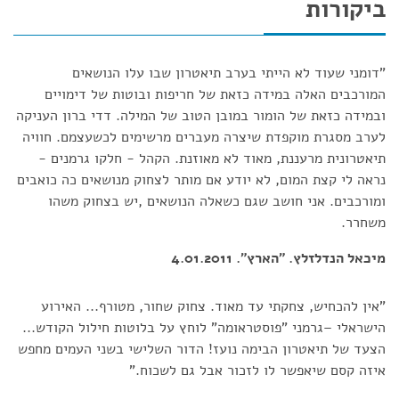
ביקורות
"דומני שעוד לא הייתי בערב תיאטרון שבו עלו הנושאים
המורכבים האלה במידה כזאת של חריפות ובוטות של דימויים
ובמידה כזאת של הומור במובן הטוב של המילה. דדי ברון העניקה
לערב מסגרת מוקפדת שיצרה מעברים מרשימים לכשעצמם. חוויה
תיאטרונית מרעננת, מאוד לא מאוזנת. הקהל - חלקו גרמנים -
נראה לי קצת המום, לא יודע אם מותר לצחוק מנושאים כה כואבים
ומורכבים. אני חושב שגם כשאלה הנושאים ,יש בצחוק משהו
משחרר.
מיכאל הנדלזלץ. "הארץ". 4.01.2011
"אין להכחיש, צחקתי עד מאוד. צחוק שחור, מטורף... האירוע
הישראלי –גרמני "פוסטראומה" לוחץ על בלוטות חילול הקודש...
הצעד של תיאטרון הבימה נועז! הדור השלישי בשני העמים מחפש
איזה קסם שיאפשר לו לזכור אבל גם לשכוח."