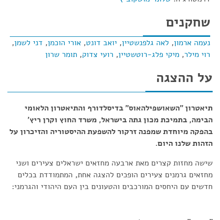
שחקנים
נעמה ארמון
,
לאה גלפנשטיין
,
יואב דונט
,
אורי הוכמן
,
דני לשמן
,
רוי מילר
,
מיקי פלג-רוטשטיין
,
רועי צדוק
,
תומר שרון
על ההצגה
תיאטרון "השאושפילהאוס" בדיסלדורף והתיאטרון הלאומי
הבימה, בתמיכת מכון גתה בישראל, משרד החוץ וקרן ריץ'
בהפקה מיוחדת שמפנה זרקור להשפעת ההיסטוריה והזיכרון על
הזהות שלנו היום.
שישה מחזות קצרים מאת ארבעה מחזאים ישראלים צעירים ושני
מחזאים גרמנים צעירים הופכים להצגה אחת, המתמודדת בכלים
חדשים עם היחסים המורכבים והטעונים בין העם היהודי והגרמני: