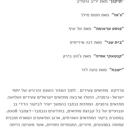
"תיקון"
מאת יריב גוטליב
"ג'אז"
מאת תומס מילר
"פוסט טראומה"
מאת טל שיף
"בית שני"
מאת דנה אידיסיס
"קנטאקי אסיה"
מאת ג'והן בירק
"ישכח"
מאת נועה לזר
פרויקט מחזאים צעירים . לתוך האזור הטעון והרגיש של יחסי
ישראל-גרמניה, הוטלו ארבעה מחזאים ישראלים צעירים ושלושה
מחזאים גרמנים. המחזות נכתבו כהמשך ישיר לביקור הדדי בן
שבועיים של כל קבוצת מחזאים, בחודשים נובמבר-דצמבר 2008.
במסגרת ביקור המחזאים האורחים, ארגן התיאטרון המארח תוכנית
עמוסה במפגשים, סיורים, התנסויות וחוויות, אשר מטרתה הייתה