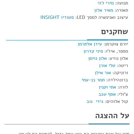
תנועה:
מירי לזר
תאורה:
מאיר אלון
עיצוב ואנימציה למסך LED:
סטודיו INSIGHT
שחקנים
יורם צוקרמן:
עידן אלתרמן
מספר, איז'ו:
פיני קדרון
אלון נודע:
אלון נוימן
ריטה:
טלי אורן
ורוניקה:
אור אילן
ברונהילדה:
תמר בן-עמי
לורה:
אתי וקנין
צ'ולי:
אסף שגב
קול אלוהים:
גידי גוב
על ההצגה