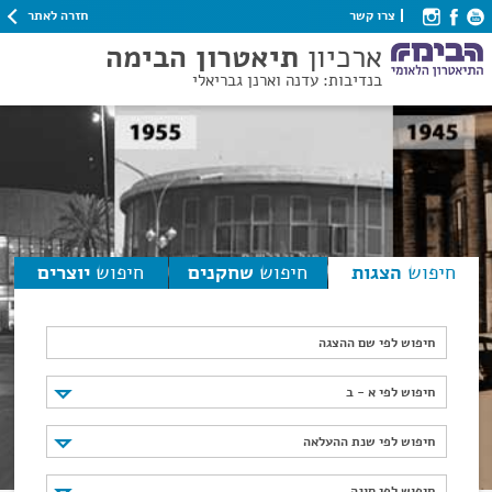
חזרה לאתר
צרו קשר
ארכיון
תיאטרון הבימה
בנדיבות: עדנה וארנן גבריאלי
חיפוש
הצגות
חיפוש
שחקנים
חיפוש
יוצרים
חיפוש לפי שם ההצגה
חיפוש לפי א - ב
חיפוש לפי א - ב
חיפוש לפי שנת ההעלאה
חיפוש לפי שנת ההעלאה
חיפוש לפי סוגה
חיפוש לפי סוגה