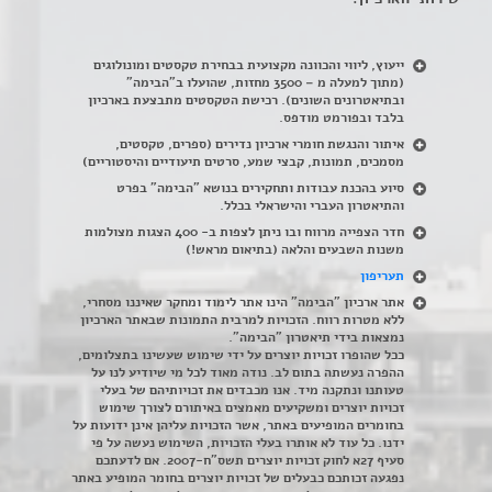
ייעוץ, ליווי והכוונה מקצועית בבחירת טקסטים ומונולוגים
(מתוך למעלה מ – 3500 מחזות, שהועלו ב"הבימה"
ובתיאטרונים השונים). רכישת הטקסטים מתבצעת בארכיון
בלבד ובפורמט מודפס.
איתור והנגשת חומרי ארכיון נדירים
(
ספרים, טקסטים,
מסמכים, תמונות, קבצי שמע, סרטים תיעודיים והיסטוריים)
סיוע בהכנת עבודות ותחקירים בנושא "הבימה" בפרט
והתיאטרון העברי והישראלי בכלל
.
חדר הצפייה מרווח ובו ניתן לצפות ב- 400 הצגות מצולמות
משנות השבעים והלאה (בתיאום מראש!)
תעריפון
אתר ארכיון "הבימה" הינו אתר לימוד ומחקר שאיננו מסחרי,
ללא מטרות רווח. הזכויות למרבית התמונות שבאתר הארכיון
נמצאות בידי תיאטרון "הבימה".
ככל שהופרו זכויות יוצרים על ידי שימוש שעשינו בתצלומים,
ההפרה נעשתה בתום לב. נודה מאוד לכל מי שיודיע לנו על
טעותנו ונתקנה מיד. אנו מכבדים את זכויותיהם של בעלי
זכויות יוצרים ומשקיעים מאמצים באיתורם לצורך שימוש
בחומרים המופיעים באתר, אשר הזכויות עליהן אינן ידועות על
ידנו. כל עוד לא אותרו בעלי הזכויות, השימוש נעשה על פי
סעיף 27א לחוק זכויות יוצרים תשס"ח-2007. אם לדעתכם
נפגעה זכותכם כבעלים של זכויות יוצרים בחומר המופיע באתר