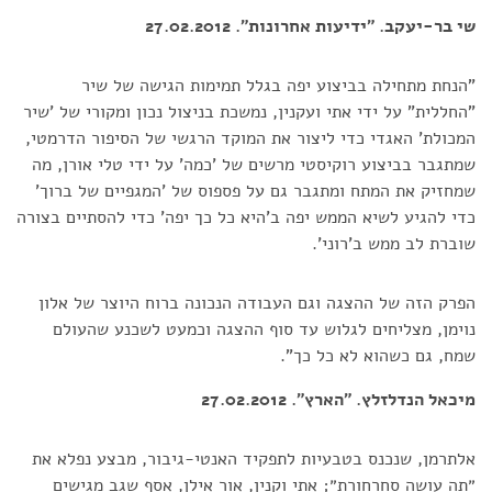
שי בר-יעקב. "ידיעות אחרונות". 27.02.2012
"הנחת מתחילה בביצוע יפה בגלל תמימות הגישה של שיר
"החללית" על ידי אתי ועקנין, נמשכת בניצול נכון ומקורי של 'שיר
המכולת' האגדי כדי ליצור את המוקד הרגשי של הסיפור הדרמטי,
שמתגבר בביצוע רוקיסטי מרשים של 'כמה' על ידי טלי אורן, מה
שמחזיק את המתח ומתגבר גם על פספוס של 'המגפיים של ברוך'
כדי להגיע לשיא הממש יפה ב'היא כל כך יפה' כדי להסתיים בצורה
שוברת לב ממש ב'רוני'.
הפרק הזה של ההצגה וגם העבודה הנכונה ברוח היוצר של אלון
נוימן, מצליחים לגלוש עד סוף ההצגה וכמעט לשכנע שהעולם
שמח, גם כשהוא לא כל כך".
מיכאל הנדלזלץ. "הארץ". 27.02.2012
אלתרמן, שנכנס בטבעיות לתפקיד האנטי-גיבור, מבצע נפלא את
״תה עושה סחרחורת״; אתי וקנין, אור אילן, אסף שגב מגישים