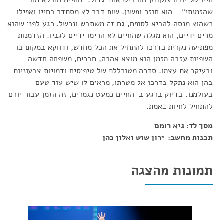
חייו של יורם צוקרמן הם ביש אחד גדול. ״החיים הם לא מה
שהזמנתי״ - הוא חוזר ומשנן. שום דבר לא מסתדר בחייו ואפילו
כשהוא מנסה להביא לסופם, גם זה משתבש ונכשל. רגע לפני שהוא
מרים ידיים, הוא מגלה שהחיים לא הרימו ידיים לגביו. הזדמנות
מפתיעה נקרית בדרכו להתחיל את הכל מחדש, ודווקא במקום בו
השפיות עזבה מזמן הוא מוצא אהבה, חברים, משפחה חדשה
ובעיקר את עצמו. סדרה מטורללת של טיפוסים ודמויות צבעוניות
בהן הוא נתקל בדרכו אל מטרתו, מראים לו שיש עוד טעם
בעולמנו. בדיוק ברגע בו החיים כמעט נגמרים, זה הזמן עבור יורם
להתחיל לחיות באמת.
מסך לד: גיא רומם
תכנות מחשב: ירון שוש ואלון כהן
תמונות מהצגה