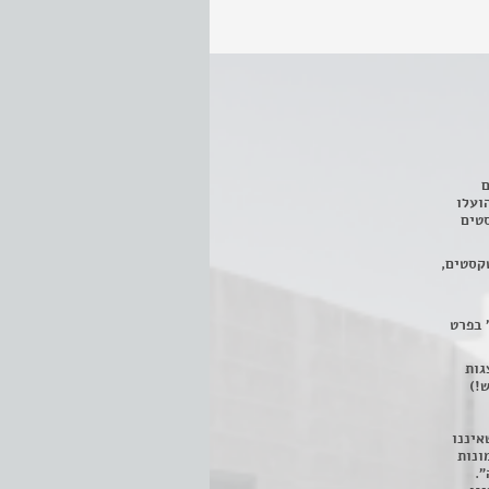
ם
3 מחזות, שהועלו
טים
קסטים,
 בפרט
 ניתן לצפות ב- 400 הצגות
!)
איננו
ונות
".