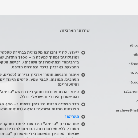
שירותי הארכיון:
ייעוץ, ליווי והכוונה מקצועית בבחירת טקסטי
ומונולוגים (מתוך למעלה מ – 500
ב"הבימה" ובתיאטרונים השונים). רכישת הטקס
מתבצעת בארכיון בלבד ובפורמט מודפס.
איתור והנגשת חומרי ארכיון נדירים
(
ספרים, ט
מסמכים, תמונות, קבצי שמע, סרטים תיעודיים
והיסטוריים)
אש בלבד
סיוע בהכנת עבודות ותחקירים בנושא "הבימה"
והתיאטרון העברי והישראלי בכלל
.
חדר הצפייה מרווח ובו
מצולמות משנות השבעים והלאה (בתיאום מראש
archive@hab
תעריפון
אתר ארכיון "הבימה" הינו אתר לימוד ומחקר ש
מסחרי, ללא מטרות רווח. הזכויות למרבית התמ
שבאתר הארכיון נמצאות בידי תיאטרון "הבימה