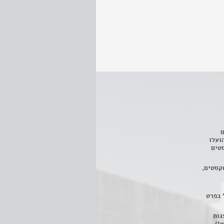
ם
3 מחזות, שהועלו
טים
קסטים,
 בפרט
 ניתן לצפות ב- 400 הצגות