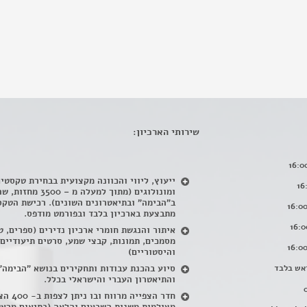
שירותי הארכיון:
ייעוץ, ליווי והכוונה מקצועית בבחירת טקסטי
ומונולוגים (מתוך למעלה מ – 500
ב"הבימה" ובתיאטרונים השונים). רכישת הטקס
מתבצעת בארכיון בלבד ובפורמט מודפס.
איתור והנגשת חומרי ארכיון נדירים
(
ספרים, ט
מסמכים, תמונות, קבצי שמע, סרטים תיעודיים
והיסטוריים)
אש בלבד
סיוע בהכנת עבודות ותחקירים בנושא "הבימה"
והתיאטרון העברי והישראלי בכלל
.
חדר הצפייה מרווח ובו