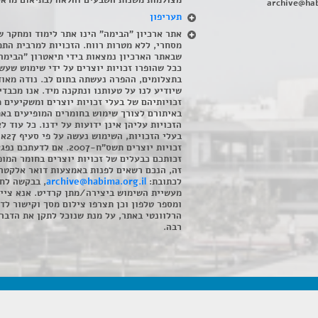
מצולמות משנות השבעים והלאה (בתיאום מראש
archive@hab
תעריפון
אתר ארכיון "הבימה" הינו אתר לימוד ומחקר ש
מסחרי, ללא מטרות רווח. הזכויות למרבית התמ
שבאתר הארכיון נמצאות בידי תיאטרון "הבימה
ככל שהופרו זכויות יוצרים על ידי שימוש שעשי
בתצלומים, ההפרה נעשתה בתום לב. נודה מאוד
שיודיע לנו על טעותנו ונתקנה מיד. אנו מכבדי
זכויותיהם של בעלי זכויות יוצרים ומשקיעים 
באיתורם לצורך שימוש בחומרים המופיעים בא
הזכויות עליהן אינן ידועות על ידנו. כל עוד ל
בעלי הזכויו
זכויות יוצרים תשס"ח-2007. אם לדעתכם 
זכותכם כבעלים של זכויות יוצרים בחומר המופ
זה, הנכם רשאים לפנות באמצעות דואר אלקטרו
לכתובת:
archive@habima.org.il
, בבקשה לח
מעשיית השימוש ביצירה/מתן קרדיט. אנא ציינ
ומספר טלפון וכן תצרפו צילום מסך וקישור לד
הרלוונטי באתר, על מנת שנוכל לתקן את הדבר.
רבה.