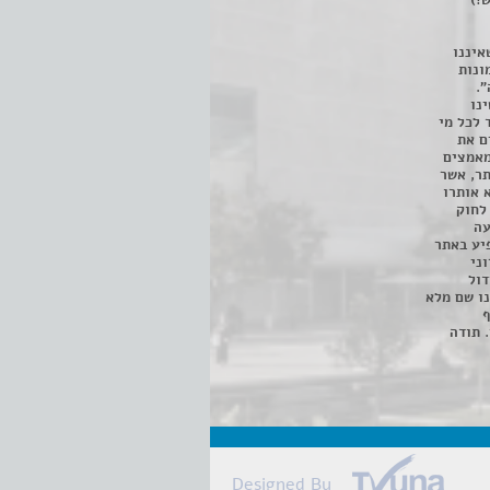
!)
איננו
ונות
".
נו
 לכל מי
ם את
מאמצים
תר, אשר
א אותרו
ת, השימוש נעשה על פי סעיף 27א לחוק
נפגעה
יע באתר
ני
דול
ו שם מלא
ף
 תודה
Designed By