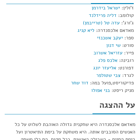
ז'ולין:
ישראל בידרמן
קולומב:
דליה פרידלנד
ג'ורג':
עדה טל (טרייבמן)
מאדאם אלכסנדרה:
ליא קניג
ספר:
יעקב אשכנזי
סורט:
שי דנון
פייר:
עזריאל אשרוב
רובינה:
אלכס פלג
דפורנט:
אליעזר יונג
לגרד:
צבי שטולפר
פדיקוריסט,פועל במה:
דוד שחר
מניק ריסט:
בני אפולו
על ההצגה
מאדאם אלכסנדרה היא שחקנית גדולה האוהבת לשלוט על כל
האנשים הסובבים אותה. היא משחקת על בימת התיאטרון ועל
בימת החיים - בשבילה האנשים, בכל מקום, הם כלי משחק.