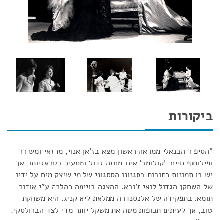
ביקורות
"הסיפור הבנאלי ממראה ראשון מצא בז'אן אנוי, מחזאי ומשורר
ופילוסוף חיים. 'קולומב' אינו מחזה גדול ומסעיר בטראגיותו, אך
יש בו תמונות כתובות בסגנונו הססגוני של מי שיצק מים על ידיו
של השחקן הגדול לואי ז'ובא. ההצגה בויימה כהלכה ע"י אודור
תומא. בתפקידה של אלכסנדרה ממלאת ליא קניג. היא משחקת
טוב, אך לעיתים תכופות מטה את משקל יותר מדי לצד הברולסקי.