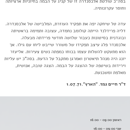
בסה"כ שולטת אלכסנדרה זו של קניג על הבמה בחיוניות ארציותה
וחוסר עקרונותיה.
עדה טל שיחקה יפה את תפקיד העוזרת, המלבישה של אלכסנדרה.
דליה פרידלנד הייתה קולומב נחמדה, עצובה ותמימה בראשיתה
ובוגדנית בסיטונות כעבור שלושה חודשי פרידתה מבעלה.
אלכסנדר פלג עיצב תפקידו של משורר שייבש ליחו עם גילו. אך
הוא מתעקש להשלות עצמו בכוחו כמפתה נשים צעירות. אליעזר
יונג היה מנהל תיאטרון ואמרגן מתקבל על הדעת. בסה"כ יש עליות
וירידות בשיטפה של ההצגה על הבמה. הצגה טובה, אנושית,
מאלפת ומשכנעת.
ד"ר חיים גמז. "הארץ".1.07.71
ראשון 09:00 - 16:00
שני 09:00 - 16:00