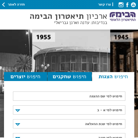
חזרה לאתר
צרו קשר
ארכיון
תיאטרון הבימה
בנדיבות: עדנה וארנן גבריאלי
חיפוש
הצגות
חיפוש
שחקנים
חיפוש
יוצרים
חיפוש לפי שם ההצגה
חיפוש לפי א - ב
חיפוש לפי א - ב
חיפוש לפי שנת ההעלאה
חיפוש לפי שנת ההעלאה
חיפוש לפי סוגה
חיפוש לפי סוגה