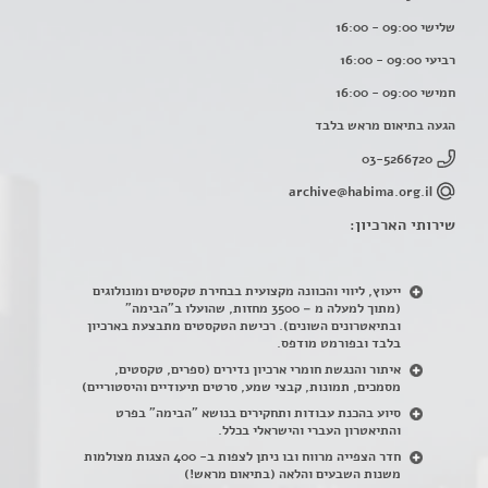
שלישי 09:00 - 16:00
רביעי 09:00 - 16:00
חמישי 09:00 - 16:00
הגעה בתיאום מראש בלבד
03-5266720
archive@habima.org.il
שירותי הארכיון:
ייעוץ, ליווי והכוונה מקצועית בבחירת טקסטים ומונולוגים
(מתוך למעלה מ – 3500 מחזות, שהועלו ב"הבימה"
ובתיאטרונים השונים). רכישת הטקסטים מתבצעת בארכיון
בלבד ובפורמט מודפס.
איתור והנגשת חומרי ארכיון נדירים
(
ספרים, טקסטים,
מסמכים, תמונות, קבצי שמע, סרטים תיעודיים והיסטוריים)
סיוע בהכנת עבודות ותחקירים בנושא "הבימה" בפרט
והתיאטרון העברי והישראלי בכלל
.
חדר הצפייה מרווח ובו ניתן לצפות ב- 400 הצגות מצולמות
משנות השבעים והלאה (בתיאום מראש!)