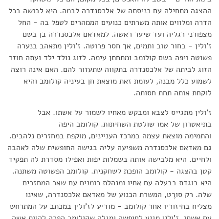
ההצגה מתחילה עם כניסתה של אלכסנדרה לבמה. היא לבושה בכל
הדרה ומלווים אותה משרתים כנועים הממהרים לטפל בה - החל
מצפורני רגליה ועד שיער ראשה. למאדאם אלכסנדרה בן בשם
ז'ולין - בחור טוב ותמים, אך חסר פרוטה. ז'ולין מתאהב בנערה
פשוטה ויפה בשם קולומב ומתחתן עימה. לזוג נולד ילד ועתה חוזר
הזוג לביתה של אלכסנדרה בתקווה שתעזור להם. האם אינה רוצה
לשמוע כלל מבנה, לעומת זאת מוצאת חן בעיניה קולומב והיא
לוקחת אותה תחת חסותה.
ז'ולין מתגייס לצבא ומבקש מאחיו לשמור על אשתו. אבל
בתיאטרון של אמו שולטת השחיתות. קולומב היפה
והתמימה מוצאת עצמה במרכז העניינים, מוקפת במחזרים נלהבים.
גם מאדאם אלכסנדרה משפיעה עליה בגישה החופשית שלה לאהבה
ולחיים. היא מלבישה אותה בשמלות יפות ואפילו מסדרת לה תפקיד
קטן בהצגה - קולומב הופכת לשחקנית. קולומב הפשוטה משתנה.
היא בוגדת בבעלה עם אחיו ומנהלת רומנים עם שאר המחזרים
שלה. רק סורֶט, המשרת הכנוע של מאדאם אלכסנדרה, שאינו
מצליח בחיזוריו אחר קולומב - מודיע לז'ולין במכתב על המתרחש
עם אשתו. ז'ולין מגיע לחופשה ומגלה שקולומב הפכה להיות אשה