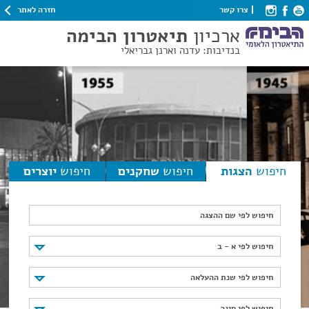
חזרה לאתר
צרו קשר
ארכיון
תיאטרון הבימה
בנדיבות: עדנה וארנן גבריאלי
חיפוש
הצגות
חיפוש
שחקנים
חיפוש
יוצרים
חיפוש לפי שם ההצגה
חיפוש לפי א - ב
חיפוש לפי א - ב
חיפוש לפי שנת ההעלאה
חיפוש לפי שנת ההעלאה
חיפוש לפי סוגה
חיפוש לפי סוגה