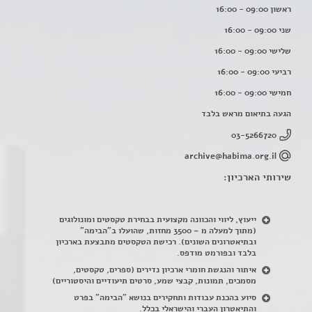
ראשון 09:00 - 16:00
שני 09:00 - 16:00
שלישי 09:00 - 16:00
רביעי 09:00 - 16:00
חמישי 09:00 - 16:00
הגעה בתיאום מראש בלבד
03-5266720
archive@habima.org.il
שירותי הארכיון:
ייעוץ, ליווי והכוונה מקצועית בבחירת טקסטים ומונולוגים
(מתוך למעלה מ – 3500 מחזות, שהועלו ב"הבימה"
ובתיאטרונים השונים). רכישת הטקסטים מתבצעת בארכיון
בלבד ובפורמט מודפס.
איתור והנגשת חומרי ארכיון נדירים
(
ספרים, טקסטים,
מסמכים, תמונות, קבצי שמע, סרטים תיעודיים והיסטוריים)
סיוע בהכנת עבודות ותחקירים בנושא "הבימה" בפרט
והתיאטרון העברי והישראלי בכלל
.