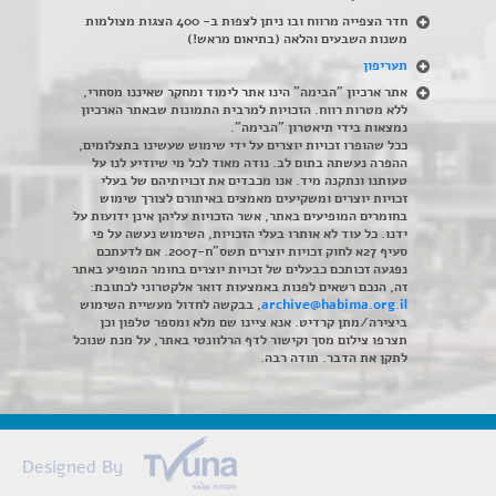
חדר הצפייה מרווח ובו ניתן לצפות ב- 400 הצגות מצולמות
משנות השבעים והלאה (בתיאום מראש!)
תעריפון
אתר ארכיון "הבימה" הינו אתר לימוד ומחקר שאיננו מסחרי,
ללא מטרות רווח. הזכויות למרבית התמונות שבאתר הארכיון
נמצאות בידי תיאטרון "הבימה".
ככל שהופרו זכויות יוצרים על ידי שימוש שעשינו בתצלומים,
ההפרה נעשתה בתום לב. נודה מאוד לכל מי שיודיע לנו על
טעותנו ונתקנה מיד. אנו מכבדים את זכויותיהם של בעלי
זכויות יוצרים ומשקיעים מאמצים באיתורם לצורך שימוש
בחומרים המופיעים באתר, אשר הזכויות עליהן אינן ידועות על
ידנו. כל עוד לא אותרו בעלי הזכויות, השימוש נעשה על פי
סעיף 27א לחוק זכויות יוצרים תשס"ח-2007. אם לדעתכם
נפגעה זכותכם כבעלים של זכויות יוצרים בחומר המופיע באתר
זה, הנכם רשאים לפנות באמצעות דואר אלקטרוני לכתובת:
archive@habima.org.il
, בבקשה לחדול מעשיית השימוש
ביצירה/מתן קרדיט. אנא ציינו שם מלא ומספר טלפון וכן
תצרפו צילום מסך וקישור לדף הרלוונטי באתר, על מנת שנוכל
לתקן את הדבר. תודה רבה.
Designed By