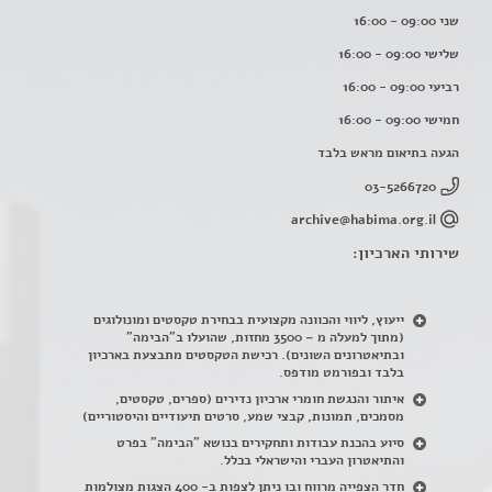
שני 09:00 - 16:00
שלישי 09:00 - 16:00
רביעי 09:00 - 16:00
חמישי 09:00 - 16:00
הגעה בתיאום מראש בלבד
03-5266720
archive@habima.org.il
שירותי הארכיון:
ייעוץ, ליווי והכוונה מקצועית בבחירת טקסטים ומונולוגים
(מתוך למעלה מ – 3500 מחזות, שהועלו ב"הבימה"
ובתיאטרונים השונים). רכישת הטקסטים מתבצעת בארכיון
בלבד ובפורמט מודפס.
איתור והנגשת חומרי ארכיון נדירים
(
ספרים, טקסטים,
מסמכים, תמונות, קבצי שמע, סרטים תיעודיים והיסטוריים)
סיוע בהכנת עבודות ותחקירים בנושא "הבימה" בפרט
והתיאטרון העברי והישראלי בכלל
.
חדר הצפייה מרווח ובו ניתן לצפות ב- 400 הצגות מצולמות