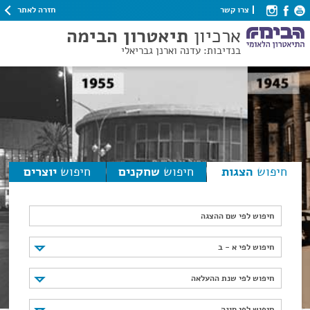
חזרה לאתר
צרו קשר
ארכיון
תיאטרון הבימה
בנדיבות: עדנה וארנן גבריאלי
חיפוש
הצגות
חיפוש
שחקנים
חיפוש
יוצרים
חיפוש לפי שם ההצגה
חיפוש לפי א - ב
חיפוש לפי א - ב
חיפוש לפי שנת ההעלאה
חיפוש לפי שנת ההעלאה
חיפוש לפי סוגה
חיפוש לפי סוגה