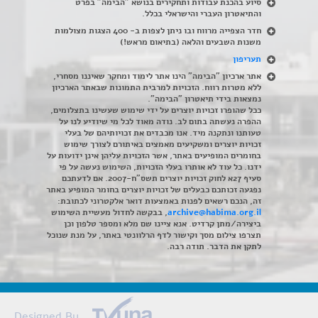
סיוע בהכנת עבודות ותחקירים בנושא "הבימה" בפרט
והתיאטרון העברי והישראלי בכלל
.
חדר הצפייה מרווח ובו ניתן לצפות ב- 400 הצגות מצולמות
משנות השבעים והלאה (בתיאום מראש!)
תעריפון
אתר ארכיון "הבימה" הינו אתר לימוד ומחקר שאיננו מסחרי,
ללא מטרות רווח. הזכויות למרבית התמונות שבאתר הארכיון
נמצאות בידי תיאטרון "הבימה".
ככל שהופרו זכויות יוצרים על ידי שימוש שעשינו בתצלומים,
ההפרה נעשתה בתום לב. נודה מאוד לכל מי שיודיע לנו על
טעותנו ונתקנה מיד. אנו מכבדים את זכויותיהם של בעלי
זכויות יוצרים ומשקיעים מאמצים באיתורם לצורך שימוש
בחומרים המופיעים באתר, אשר הזכויות עליהן אינן ידועות על
ידנו. כל עוד לא אותרו בעלי הזכויות, השימוש נעשה על פי
סעיף 27א לחוק זכויות יוצרים תשס"ח-2007. אם לדעתכם
נפגעה זכותכם כבעלים של זכויות יוצרים בחומר המופיע באתר
זה, הנכם רשאים לפנות באמצעות דואר אלקטרוני לכתובת:
archive@habima.org.il
, בבקשה לחדול מעשיית השימוש
ביצירה/מתן קרדיט. אנא ציינו שם מלא ומספר טלפון וכן
תצרפו צילום מסך וקישור לדף הרלוונטי באתר, על מנת שנוכל
לתקן את הדבר. תודה רבה.
Designed By