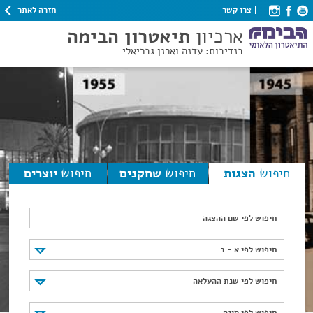
חזרה לאתר
צרו קשר
ארכיון
תיאטרון הבימה
בנדיבות: עדנה וארנן גבריאלי
חיפוש
הצגות
חיפוש
שחקנים
חיפוש
יוצרים
חיפוש לפי שם ההצגה
חיפוש לפי א - ב
חיפוש לפי א - ב
חיפוש לפי שנת ההעלאה
חיפוש לפי שנת ההעלאה
חיפוש לפי סוגה
חיפוש לפי סוגה