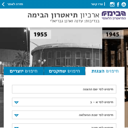
חזרה לאתר
צרו קשר
ארכיון
תיאטרון הבימה
בנדיבות: עדנה וארנן גבריאלי
חיפוש
הצגות
חיפוש
שחקנים
חיפוש
יוצרים
חיפוש לפי שם ההצגה
חיפוש לפי א - ב
חיפוש לפי א - ב
חיפוש לפי שנת ההעלאה
חיפוש לפי שנת ההעלאה
חיפוש לפי סוגה
חיפוש לפי סוגה