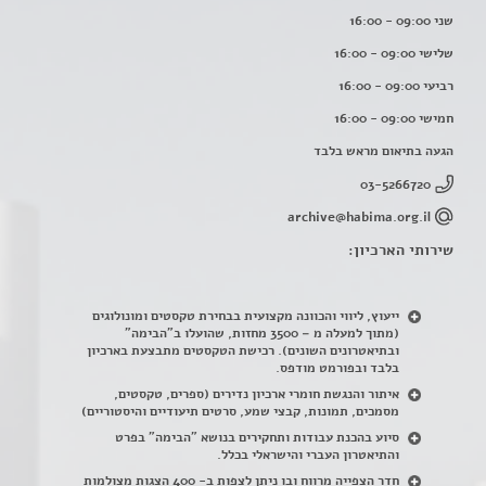
שני 09:00 - 16:00
שלישי 09:00 - 16:00
רביעי 09:00 - 16:00
חמישי 09:00 - 16:00
הגעה בתיאום מראש בלבד
03-5266720
archive@habima.org.il
שירותי הארכיון:
ייעוץ, ליווי והכוונה מקצועית בבחירת טקסטים ומונולוגים
(מתוך למעלה מ – 3500 מחזות, שהועלו ב"הבימה"
ובתיאטרונים השונים). רכישת הטקסטים מתבצעת בארכיון
בלבד ובפורמט מודפס.
איתור והנגשת חומרי ארכיון נדירים
(
ספרים, טקסטים,
מסמכים, תמונות, קבצי שמע, סרטים תיעודיים והיסטוריים)
סיוע בהכנת עבודות ותחקירים בנושא "הבימה" בפרט
והתיאטרון העברי והישראלי בכלל
.
חדר הצפייה מרווח ובו ניתן לצפות ב- 400 הצגות מצולמות