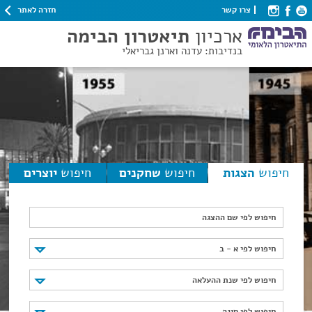
חזרה לאתר
צרו קשר
ארכיון
תיאטרון הבימה
בנדיבות: עדנה וארנן גבריאלי
חיפוש
הצגות
חיפוש
שחקנים
חיפוש
יוצרים
חיפוש לפי שם ההצגה
חיפוש לפי א - ב
חיפוש לפי א - ב
חיפוש לפי שנת ההעלאה
חיפוש לפי שנת ההעלאה
חיפוש לפי סוגה
חיפוש לפי סוגה