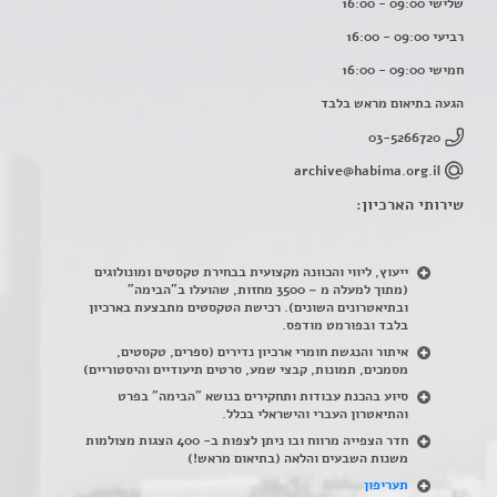
שלישי 09:00 - 16:00
רביעי 09:00 - 16:00
חמישי 09:00 - 16:00
הגעה בתיאום מראש בלבד
03-5266720
archive@habima.org.il
שירותי הארכיון:
ייעוץ, ליווי והכוונה מקצועית בבחירת טקסטים ומונולוגים
(מתוך למעלה מ – 3500 מחזות, שהועלו ב"הבימה"
ובתיאטרונים השונים). רכישת הטקסטים מתבצעת בארכיון
בלבד ובפורמט מודפס.
איתור והנגשת חומרי ארכיון נדירים
(
ספרים, טקסטים,
מסמכים, תמונות, קבצי שמע, סרטים תיעודיים והיסטוריים)
סיוע בהכנת עבודות ותחקירים בנושא "הבימה" בפרט
והתיאטרון העברי והישראלי בכלל
.
חדר הצפייה מרווח ובו ניתן לצפות ב- 400 הצגות מצולמות
משנות השבעים והלאה (בתיאום מראש!)
תעריפון