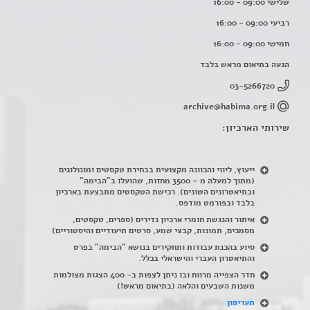
שלישי 09:00 - 16:00
רביעי 09:00 - 16:00
חמישי 09:00 - 16:00
הגעה בתיאום מראש בלבד
03-5266720
archive@habima.org.il
שירותי הארכיון:
ייעוץ, ליווי והכוונה מקצועית בבחירת טקסטים ומונולוגים
(מתוך למעלה מ – 3500 מחזות, שהועלו ב"הבימה"
ובתיאטרונים השונים). רכישת הטקסטים מתבצעת בארכיון
בלבד ובפורמט מודפס.
איתור והנגשת חומרי ארכיון נדירים
(
ספרים, טקסטים,
מסמכים, תמונות, קבצי שמע, סרטים תיעודיים והיסטוריים)
סיוע בהכנת עבודות ותחקירים בנושא "הבימה" בפרט
והתיאטרון העברי והישראלי בכלל
.
חדר הצפייה מרווח ובו ניתן לצפות ב- 400 הצגות מצולמות
משנות השבעים והלאה (בתיאום מראש!)
תעריפון