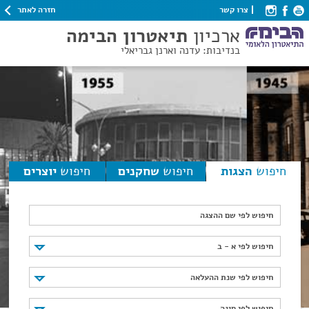
חזרה לאתר
צרו קשר
ארכיון
תיאטרון הבימה
בנדיבות: עדנה וארנן גבריאלי
חיפוש
הצגות
חיפוש
שחקנים
חיפוש
יוצרים
חיפוש לפי שם ההצגה
חיפוש לפי א - ב
חיפוש לפי א - ב
חיפוש לפי שנת ההעלאה
חיפוש לפי שנת ההעלאה
חיפוש לפי סוגה
חיפוש לפי סוגה