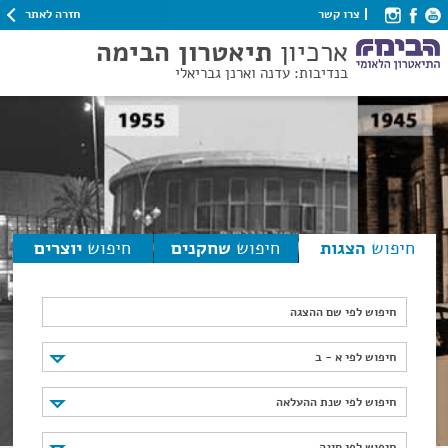
חזרה לאתר
צרו קשר
ארכיון
תיאטרון הבימה
בנדיבות: עדנה וארנן גבריאלי
חיפוש
הצגות
חיפוש
שחקנים
חיפוש
יוצרים
חיפוש לפי שם ההצגה
חיפוש לפי א - ב
חיפוש לפי א - ב
חיפוש לפי שנת ההעלאה
חיפוש לפי שנת ההעלאה
חיפוש לפי סוגה
חיפוש לפי סוגה