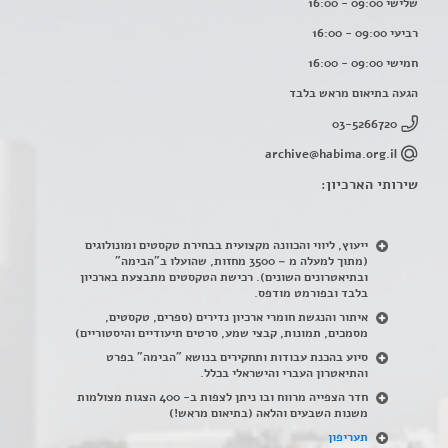
שלישי 09:00 - 16:00
רביעי 09:00 - 16:00
חמישי 09:00 - 16:00
הגעה בתיאום מראש בלבד
03-5266720
archive@habima.org.il
שירותי הארכיון:
ייעוץ, ליווי והכוונה מקצועית בבחירת טקסטים ומונולוגים
(מתוך למעלה מ – 3500 מחזות, שהועלו ב"הבימה"
ובתיאטרונים השונים). רכישת הטקסטים מתבצעת בארכיון
בלבד ובפורמט מודפס.
איתור והנגשת חומרי ארכיון נדירים
(
ספרים, טקסטים,
מסמכים, תמונות, קבצי שמע, סרטים תיעודיים והיסטוריים)
סיוע בהכנת עבודות ותחקירים בנושא "הבימה" בפרט
והתיאטרון העברי והישראלי בכלל
.
חדר הצפייה מרווח ובו ניתן לצפות ב- 400 הצגות מצולמות
משנות השבעים והלאה (בתיאום מראש!)
תעריפון