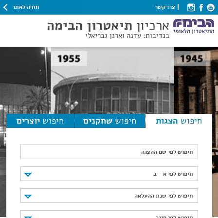
חזרה לאתר
צרו קשר
ארכיון
תיאטרון הבימה
בנדיבות: עדנה וארנן גבריאלי
חיפוש
הצגות
חיפוש
שחקנים
חיפוש
יוצרים
חיפוש לפי שם ההצגה
חיפוש לפי א - ב
חיפוש לפי א - ב
חיפוש לפי שנת ההעלאה
חיפוש לפי שנת ההעלאה
חיפוש לפי סוגה
חיפוש לפי סוגה