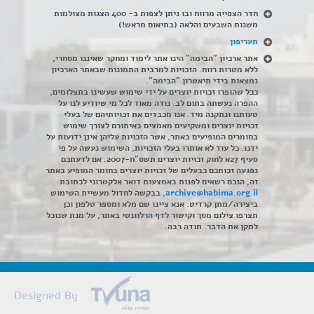
חדר הצפייה מרווח ובו ניתן לצפות ב- 400 הצגות מצולמות
משנות השבעים והלאה (בתיאום מראש!)
תעריפון
אתר ארכיון "הבימה" הינו אתר לימוד ומחקר שאיננו מסחרי,
ללא מטרות רווח. הזכויות למרבית התמונות שבאתר הארכיון
נמצאות בידי תיאטרון "הבימה".
ככל שהופרו זכויות יוצרים על ידי שימוש שעשינו בתצלומים,
ההפרה נעשתה בתום לב. נודה מאוד לכל מי שיודיע לנו על
טעותנו ונתקנה מיד. אנו מכבדים את זכויותיהם של בעלי
זכויות יוצרים ומשקיעים מאמצים באיתורם לצורך שימוש
בחומרים המופיעים באתר, אשר הזכויות עליהן אינן ידועות על
ידנו. כל עוד לא אותרו בעלי הזכויות, השימוש נעשה על פי
סעיף 27א לחוק זכויות יוצרים תשס"ח-2007. אם לדעתכם
נפגעה זכותכם כבעלים של זכויות יוצרים בחומר המופיע באתר
זה, הנכם רשאים לפנות באמצעות דואר אלקטרוני לכתובת:
archive@habima.org.il
, בבקשה לחדול מעשיית השימוש
ביצירה/מתן קרדיט. אנא ציינו שם מלא ומספר טלפון וכן
תצרפו צילום מסך וקישור לדף הרלוונטי באתר, על מנת שנוכל
לתקן את הדבר. תודה רבה.
Designed By