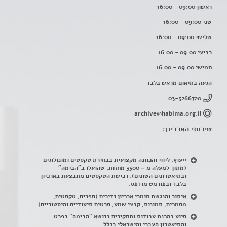
ראשון 09:00 - 16:00
שני 09:00 - 16:00
שלישי 09:00 - 16:00
רביעי 09:00 - 16:00
חמישי 09:00 - 16:00
הגעה בתיאום מראש בלבד
03-5266720
archive@habima.org.il
שירותי הארכיון:
ייעוץ, ליווי והכוונה מקצועית בבחירת טקסטים ומונולוגים
(מתוך למעלה מ – 3500 מחזות, שהועלו ב"הבימה"
ובתיאטרונים השונים). רכישת הטקסטים מתבצעת בארכיון
בלבד ובפורמט מודפס.
איתור והנגשת חומרי ארכיון נדירים
(
ספרים, טקסטים,
מסמכים, תמונות, קבצי שמע, סרטים תיעודיים והיסטוריים)
סיוע בהכנת עבודות ותחקירים בנושא "הבימה" בפרט
והתיאטרון העברי והישראלי בכלל
.