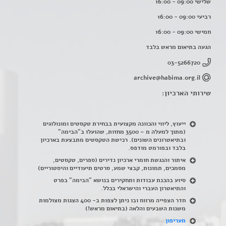
שלישי 09:00 - 16:00
רביעי 09:00 - 16:00
חמישי 09:00 - 16:00
הגעה בתיאום מראש בלבד
03-5266720
archive@habima.org.il
שירותי הארכיון:
ייעוץ, ליווי והכוונה מקצועית בבחירת טקסטים ומונולוגים
(מתוך למעלה מ – 3500 מחזות, שהועלו ב"הבימה"
ובתיאטרונים השונים). רכישת הטקסטים מתבצעת בארכיון
בלבד ובפורמט מודפס.
איתור והנגשת חומרי ארכיון נדירים
(
ספרים, טקסטים,
מסמכים, תמונות, קבצי שמע, סרטים תיעודיים והיסטוריים)
סיוע בהכנת עבודות ותחקירים בנושא "הבימה" בפרט
והתיאטרון העברי והישראלי בכלל
.
חדר הצפייה מרווח ובו ניתן לצפות ב- 400 הצגות מצולמות
משנות השבעים והלאה (בתיאום מראש!)
תעריפון