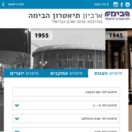
חזרה לאתר
צרו קשר
ארכיון
תיאטרון הבימה
בנדיבות: עדנה וארנן גבריאלי
חיפוש
הצגות
חיפוש
שחקנים
חיפוש
יוצרים
חיפוש לפי שם ההצגה
חיפוש לפי א - ב
חיפוש לפי א - ב
חיפוש לפי שנת ההעלאה
חיפוש לפי שנת ההעלאה
חיפוש לפי סוגה
חיפוש לפי סוגה