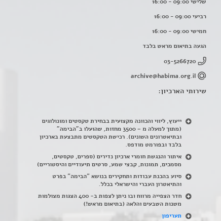
שלישי 09:00 - 16:00
רביעי 09:00 - 16:00
חמישי 09:00 - 16:00
הגעה בתיאום מראש בלבד
03-5266720
archive@habima.org.il
שירותי הארכיון:
ייעוץ, ליווי והכוונה מקצועית בבחירת טקסטים ומונולוגים
(מתוך למעלה מ – 3500 מחזות, שהועלו ב"הבימה"
ובתיאטרונים השונים). רכישת הטקסטים מתבצעת בארכיון
בלבד ובפורמט מודפס.
איתור והנגשת חומרי ארכיון נדירים
(
ספרים, טקסטים,
מסמכים, תמונות, קבצי שמע, סרטים תיעודיים והיסטוריים)
סיוע בהכנת עבודות ותחקירים בנושא "הבימה" בפרט
והתיאטרון העברי והישראלי בכלל
.
חדר הצפייה מרווח ובו ניתן לצפות ב- 400 הצגות מצולמות
משנות השבעים והלאה (בתיאום מראש!)
תעריפון