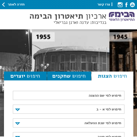
חזרה לאתר
צרו קשר
ארכיון
תיאטרון הבימה
בנדיבות: עדנה וארנן גבריאלי
חיפוש
הצגות
חיפוש
שחקנים
חיפוש
יוצרים
חיפוש לפי שם ההצגה
חיפוש לפי א - ב
חיפוש לפי א - ב
חיפוש לפי שנת ההעלאה
חיפוש לפי שנת ההעלאה
חיפוש לפי סוגה
חיפוש לפי סוגה